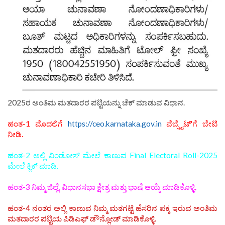
2025ರ ಅಂತಿಮ ಮತದಾರರ ಪಟ್ಟಿಯನ್ನು ಚೆಕ್ ಮಾಡುವ ವಿಧಾನ.
ಹಂತ-1 ಮೊದಲಿಗೆ
https://ceo.karnataka.gov.in
ವೆಬ್ಸೈಟ್'ಗೆ ಬೇಟಿ
ನೀಡಿ.
ಹಂತ-2 ಅಲ್ಲಿ ವಿಂಡೋಸ್ ಮೇಲೆ ಕಾಣುವ Final Electoral Roll-2025
ಮೇಲೆ ಕ್ಲಿಕ್ ಮಾಡಿ.
ಹಂತ-3 ನಿಮ್ಮ ಜಿಲ್ಲೆ, ವಿಧಾನಸಭಾ ಕ್ಷೇತ್ರ ಮತ್ತು ಭಾಷೆ ಆಯ್ಕೆ ಮಾಡಿಕೊಳ್ಳಿ.
ಹಂತ-4 ನಂತರ ಅಲ್ಲಿ ಕಾಣುವ ನಿಮ್ಮ ಮತಗಟ್ಟೆ ಹೆಸರಿನ ಪಕ್ಕ ಇರುವ ಅಂತಿಮ
ಮತದಾರರ ಪಟ್ಟಿಯ ಪಿಡಿಎಫ್ ಡೌನ್ಲೋಡ್ ಮಾಡಿಕೊಳ್ಳಿ.