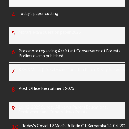
Today's paper cutting
Morarji exam question paper 2025
Pressnote regarding Assistant Conservator of Forests
Prelims examn.published
KREIS Murarji Desai Exam Question Paper & Key Answers
Post Office Recruitment 2025
16-02-2025 Sunday All News Papers Educational,
Employment and Others News Points
Today's Covid-19 Media Bulletin Of Karnataka 14-04-2022