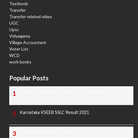
Textbook
Transfer
Transfer related video
UGC
Upsc
Vidyagama
Village Accountant
Voter List
WCD
work books
Popular Posts
TODAY'S KANNADA AND ENGLISH NEWS PAPERS
Karnataka KSEEB SSLC Result 2021
TODAY'S PAPER CUTTING