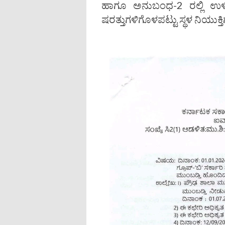
ಹಾಗೂ ಅನುಬಂಧ-2 ರಲ್ಲಿ ಉಳ
ಷರತ್ತುಗಳಿಗೊಳಪಟ್ಟು ಸ್ಥಳ ನಿಯುಕ್ತ