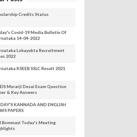
holarship Credits Status
day's Covid-19 Media Bulletin Of
rnataka 14-04-2022
rnataka Lokayukta Recruitment
les 2022
rnataka KSEEB SSLC Result 2021
EIS Murarji Desai Exam Question
per & Key Answers
DAY'S KANNADA AND ENGLISH
WS PAPERS
 Bommayi Today's Meeting
ghlights