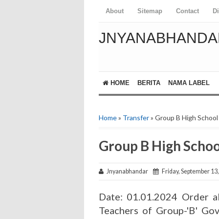
About
Sitemap
Contact
D
JNYANABHANDA
HOME
BERITA
NAMA LABEL
Home
»
Transfer
» Group B High Schoo
Group B High Scho
Jnyanabhandar
Friday, September 13
Date: 01.01.2024 Order a
Teachers of Group-'B' Go