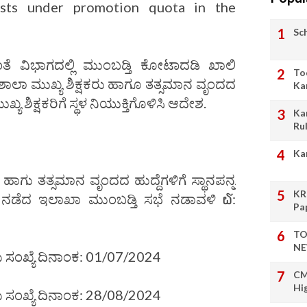
osts under promotion quota in the
Sc
ಂತೆ ವಿಭಾಗದಲ್ಲಿ ಮುಂಬಡ್ತಿ ಕೋಟಾದಡಿ ಖಾಲಿ
To
ೌಢ ಶಾಲಾ ಮುಖ್ಯ ಶಿಕ್ಷಕರು ಹಾಗೂ ತತ್ಸಮಾನ ವೃಂದದ
Ka
್ಯ ಶಿಕ್ಷಕರಿಗೆ ಸ್ಥಳ ನಿಯುಕ್ತಿಗೊಳಿಸಿ ಆದೇಶ.
Ka
Ru
Ka
ು ಹಾಗು ತತ್ಸಮಾನ ವೃಂದದ ಹುದ್ದೆಗಳಿಗೆ ಸ್ಥಾನಪನ್ನ
KR
್ಲಿ ನಡೆದ ಇಲಾಖಾ ಮುಂಬಡ್ತಿ ಸಭೆ ನಡಾವಳಿ ໖:
Pa
TO
NE
 ಸಂಖ್ಯೆ ದಿನಾಂಕ: 01/07/2024
CM
Hi
 ಸಂಖ್ಯೆ ದಿನಾಂಕ: 28/08/2024