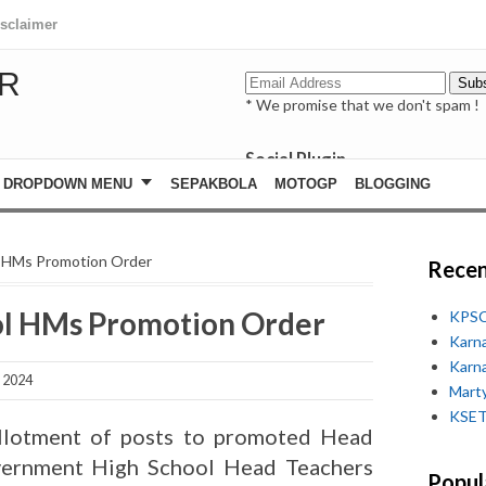
isclaimer
R
* We promise that we don't spam !
Social Plugin
facebook
DROPDOWN MENU
SEPAKBOLA
MOTOGP
BLOGGING
whatsapp
youtube
l HMs Promotion Order
Recen
ol HMs Promotion Order
KPSC
Karn
Karn
, 2024
Marty
KSET
llotment of posts to promoted Head
vernment High School Head Teachers
Popul