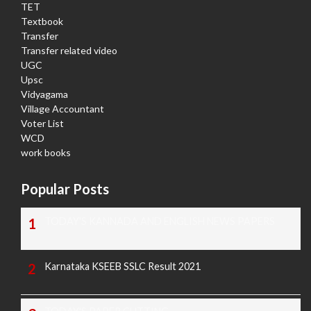
TET
Textbook
Transfer
Transfer related video
UGC
Upsc
Vidyagama
Village Accountant
Voter List
WCD
work books
Popular Posts
TODAY'S KANNADA AND ENGLISH NEWS PAPERS
Karnataka KSEEB SSLC Result 2021