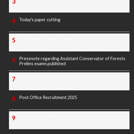
TODAY'S PAPER CUTTING
Today's paper cutting
Morarji exam question paper 2025
Pressnote regarding Assistant Conservator of Forests
Prelims examn.published
KREIS Murarji Desai Exam Question Paper & Key Answers
Post Office Recruitment 2025
Today's Covid-19 Media Bulletin Of Karnataka 14-04-2022