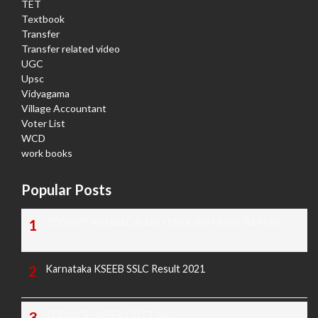
TET
Textbook
Transfer
Transfer related video
UGC
Upsc
Vidyagama
Village Accountant
Voter List
WCD
work books
Popular Posts
TODAY'S KANNADA AND ENGLISH NEWS PAPERS
Karnataka KSEEB SSLC Result 2021
TODAY'S PAPER CUTTING