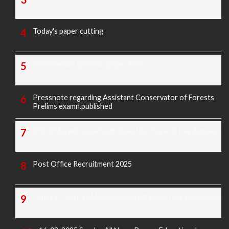
Today's paper cutting
Morarji exam question paper 2025
Pressnote regarding Assistant Conservator of Forests
Prelims examn.published
KREIS Murarji Desai Exam Question Paper & Key Answers
Post Office Recruitment 2025
Today's Covid-19 Media Bulletin Of Karnataka 14-04-2022