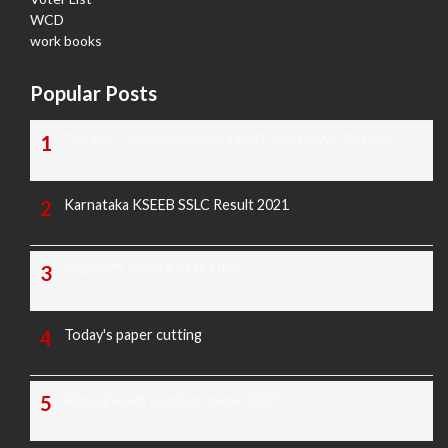
WCD
work books
Popular Posts
TODAY'S KANNADA AND ENGLISH NEWS PAPERS
Karnataka KSEEB SSLC Result 2021
TODAY'S PAPER CUTTING
Today's paper cutting
Morarji exam question paper 2025