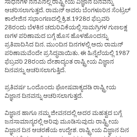
ಸಾಧನೆಗಳ ನೆನಪಿನಲ್ಲಿ ರಾಷ್ಟ್ರೀಯ ವಿಜ್ಞಾನ ದಿನವನ್ನು
ಆಚರಿಸಲಾಗುತ್ತದೆ. ರಾಮನ್‌ ಅವರು ಬೆಂಗಳೂರಿನ ಸೆಂಟ್ರಲ್‌
ಕಾಲೇಜಿನ ಸಭಾಂಗಣದಲ್ಲಿ ಕ್ರಿ.ಶ.1928ರ ಫೆಬ್ರವರಿ
28ರಂದು ಬೆಳಕಿನ ಚದುರಿವಿಕೆಯಲ್ಲಿ ಸಾಮಗ್ರಿಗಳ ಗುಣಲಕ್ಷ
ಣಗಳ ಪರಿಣಾಮದ ಬಗ್ಗೆ ಹೊಸ ಹೊಳಹೊಂದನ್ನು
ಪ್ರತಿಪಾದಿಸಿದ ದಿನ. ಮುಂದಿನ ದಿನಗಳಲ್ಲಿ ಅದು ರಾಮನ್‌
ಪರಿಣಾಮವೆಂದೇ ಪ್ರಸಿದ್ಧವಾಯಿತು. ಈ ಹಿನ್ನೆಲೆಯಲ್ಲಿ 1987
ಫೆಬ್ರವರಿ 28ರಂದು ದೇಶಾದ್ಯಂತ ರಾಷ್ಟ್ರೀಯ ವಿಜ್ಞಾನ
ದಿನವನ್ನು ಆಚರಿಸಲಾಗುತ್ತಿದೆ.
ಪ್ರತಿವರ್ಷ ಒಂದೊಂದು ಘೋಷವಾಕ್ಯದಡಿ ರಾಷ್ಟ್ರೀಯ
ವಿಜ್ಞಾನ ದಿನವನ್ನು ಆಚರಿಸಲಾಗುತ್ತದೆ.
ವಿಜ್ಞಾನ ಹಾಗೂ ನಮ್ಮ ಜೀವನದಲ್ಲಿ ಅದರ ಮಹತ್ವದ ಬಗ್ಗೆ
ಜನಸಾಮಾನ್ಯರಲ್ಲಿ ಅರಿವು ಮೂಡಿಸುವುದು ರಾಷ್ಟ್ರೀಯ
ವಿಜ್ಞಾನ ದಿನ ಆಚರಣೆಯ ಉದ್ದೇಶ. ರಾಷ್ಟ್ರೀಯ ವಿಜ್ಞಾನ ದಿನ