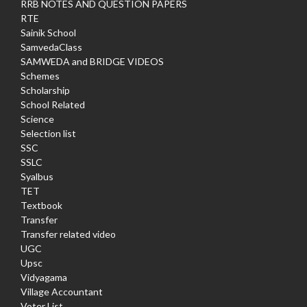
RRB NOTES AND QUESTION PAPERS
RTE
Sainik School
SamvedaClass
SAMWEDA and BRIDGE VIDEOS
Schemes
Scholarship
School Related
Science
Selection list
SSC
SSLC
Syalbus
TET
Textbook
Transfer
Transfer related video
UGC
Upsc
Vidyagama
Village Accountant
Voter List