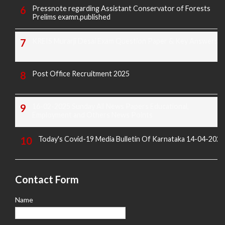
Pressnote regarding Assistant Conservator of Forests
Prelims examn.published
KREIS Murarji Desai Exam Question Paper & Key Answers
Post Office Recruitment 2025
16-02-2025 Sunday All News Papers Educational,
Employment and Others News Points
Today's Covid-19 Media Bulletin Of Karnataka 14-04-2022
Contact Form
Name