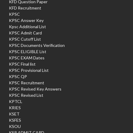
KFD Question Paper
KFD Recruitment
KPSC
KPSC Answer Key
Kpsc Additional List
KPSC Admit Card
KPSC Cutoff List
KPSC Documents Verification
KPSC ELIGIBLE List
KPSC EXAM Dates
KPSC Final list
KPSC Provisional List
KPSC QP
KPSC Recruitment
KPSC Revised Key Answers
KPSC Revised List
KPTCL
KRIES
KSET
KSFES
KSOU
KSP ADMIT CARD