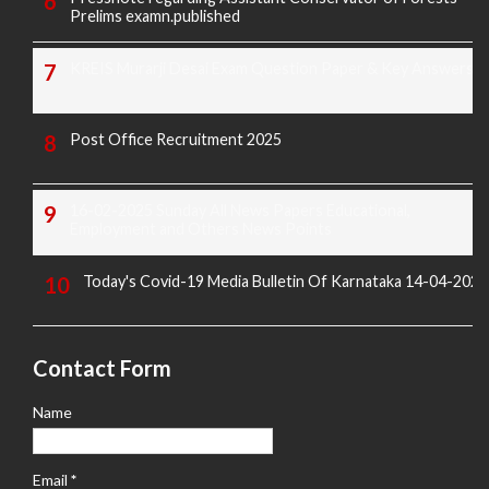
Prelims examn.published
KREIS Murarji Desai Exam Question Paper & Key Answers
Post Office Recruitment 2025
16-02-2025 Sunday All News Papers Educational,
Employment and Others News Points
Today's Covid-19 Media Bulletin Of Karnataka 14-04-2022
Contact Form
Name
Email
*