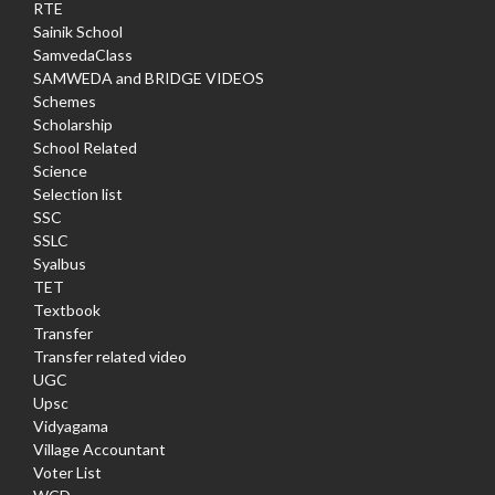
RTE
Sainik School
SamvedaClass
SAMWEDA and BRIDGE VIDEOS
Schemes
Scholarship
School Related
Science
Selection list
SSC
SSLC
Syalbus
TET
Textbook
Transfer
Transfer related video
UGC
Upsc
Vidyagama
Village Accountant
Voter List