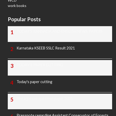
WCD
work books
Popular Posts
TODAY'S KANNADA AND ENGLISH NEWS PAPERS
Karnataka KSEEB SSLC Result 2021
TODAY'S PAPER CUTTING
Today's paper cutting
Morarji exam question paper 2025
Pressnote regarding Assistant Conservator of Forests