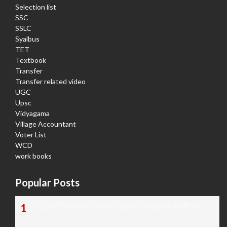
Selection list
SSC
SSLC
Syalbus
TET
Textbook
Transfer
Transfer related video
UGC
Upsc
Vidyagama
Village Accountant
Voter List
WCD
work books
Popular Posts
TODAY'S KANNADA AND ENGLISH NEWS PAPERS