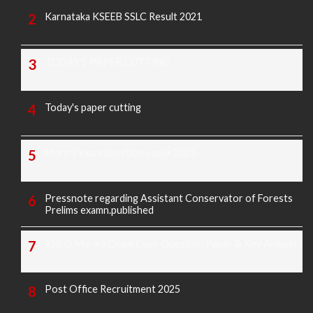
Karnataka KSEEB SSLC Result 2021
TODAY'S PAPER CUTTING
Today's paper cutting
Morarji exam question paper 2025
Pressnote regarding Assistant Conservator of Forests
Prelims examn.published
KREIS Murarji Desai Exam Question Paper & Key Answers
Post Office Recruitment 2025