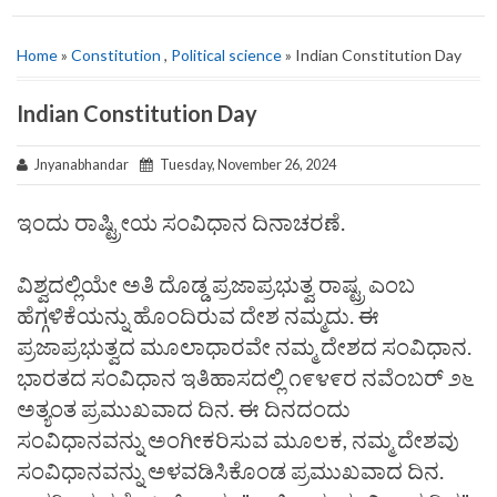
Home
»
Constitution
,
Political science
» Indian Constitution Day
Indian Constitution Day
Jnyanabhandar
Tuesday, November 26, 2024
ಇಂದು ರಾಷ್ಟ್ರೀಯ ಸಂವಿಧಾನ ದಿನಾಚರಣೆ.
ವಿಶ್ವದಲ್ಲಿಯೇ ಅತಿ ದೊಡ್ಡ ಪ್ರಜಾಪ್ರಭುತ್ವ ರಾಷ್ಟ್ರ ಎಂಬ
ಹೆಗ್ಗಳಿಕೆಯನ್ನು ಹೊಂದಿರುವ ದೇಶ ನಮ್ಮದು. ಈ
ಪ್ರಜಾಪ್ರಭುತ್ವದ ಮೂಲಾಧಾರವೇ ನಮ್ಮ ದೇಶದ ಸಂವಿಧಾನ.
ಭಾರತದ ಸಂವಿಧಾನ ಇತಿಹಾಸದಲ್ಲಿ ೧೯೪೯ರ ನವೆಂಬರ್ ೨೬
ಅತ್ಯಂತ ಪ್ರಮುಖವಾದ ದಿನ. ಈ ದಿನದಂದು
ಸಂವಿಧಾನವನ್ನು ಅಂಗೀಕರಿಸುವ ಮೂಲಕ, ನಮ್ಮ ದೇಶವು
ಸಂವಿಧಾನವನ್ನು ಅಳವಡಿಸಿಕೊಂಡ ಪ್ರಮುಖವಾದ ದಿನ.