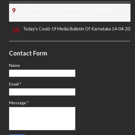
16-02-2025 Sunday All News Papers Educational,
Employment and Others News Points
Today's Covid-19 Media Bulletin Of Karnataka 14-04-2022
Contact Form
Name
Email
*
Message
*