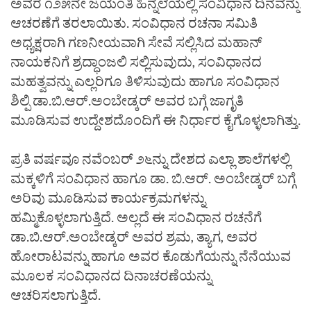
ಅವರ ೧೨೫ನೇ ಜಯಂತಿ ಹಿನ್ನೆಲೆಯಲ್ಲಿ ಸಂವಿಧಾನ ದಿನವನ್ನು
ಆಚರಣೆಗೆ ತರಲಾಯಿತು. ಸಂವಿಧಾನ ರಚನಾ ಸಮಿತಿ
ಅಧ್ಯಕ್ಷರಾಗಿ ಗಣನೀಯವಾಗಿ ಸೇವೆ ಸಲ್ಲಿಸಿದ ಮಹಾನ್
ನಾಯಕನಿಗೆ ಶ್ರದ್ಧಾಂಜಲಿ ಸಲ್ಲಿಸುವುದು, ಸಂವಿಧಾನದ
ಮಹತ್ವವನ್ನು ಎಲ್ಲರಿಗೂ ತಿಳಿಸುವುದು ಹಾಗೂ ಸಂವಿಧಾನ
ಶಿಲ್ಪಿ ಡಾ.ಬಿ.ಆರ್.ಅಂಬೇಡ್ಕರ್ ಅವರ ಬಗ್ಗೆ ಜಾಗೃತಿ
ಮೂಡಿಸುವ ಉದ್ದೇಶದೊಂದಿಗೆ ಈ ನಿರ್ಧಾರ ಕೈಗೊಳ್ಳಲಾಗಿತ್ತು.
ಪ್ರತಿ ವರ್ಷವೂ ನವೆಂಬರ್ ೨೬ನ್ನು ದೇಶದ ಎಲ್ಲಾ ಶಾಲೆಗಳಲ್ಲಿ
ಮಕ್ಕಳಿಗೆ ಸಂವಿಧಾನ ಹಾಗೂ ಡಾ. ಬಿ.ಆರ್. ಅಂಬೇಡ್ಕರ್ ಬಗ್ಗೆ
ಅರಿವು ಮೂಡಿಸುವ ಕಾರ್ಯಕ್ರಮಗಳನ್ನು
ಹಮ್ಮಿಕೊಳ್ಳಲಾಗುತ್ತಿದೆ. ಅಲ್ಲದೆ ಈ ಸಂವಿಧಾನ ರಚನೆಗೆ
ಡಾ.ಬಿ.ಆರ್.ಅಂಬೇಡ್ಕರ್ ಅವರ ಶ್ರಮ, ತ್ಯಾಗ, ಅವರ
ಹೋರಾಟವನ್ನು ಹಾಗೂ ಅವರ ಕೊಡುಗೆಯನ್ನು ನೆನೆಯುವ
ಮೂಲಕ ಸಂವಿಧಾನದ ದಿನಾಚರಣೆಯನ್ನು
ಆಚರಿಸಲಾಗುತ್ತಿದೆ.