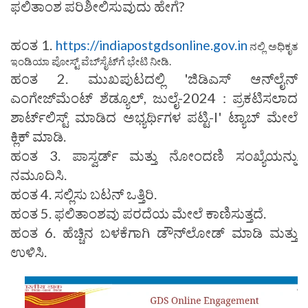
ಫಲಿತಾಂಶ ಪರಿಶೀಲಿಸುವುದು ಹೇಗೆ?
ಹಂತ 1.
https://indiapostgdsonline.gov.in
ನಲ್ಲಿ ಅಧಿಕೃತ
ಇಂಡಿಯಾ ಪೋಸ್ಟ್ ವೆಬ್‌ಸೈಟ್‌ಗೆ ಭೇಟಿ ನೀಡಿ.
ಹಂತ 2. ಮುಖಪುಟದಲ್ಲಿ 'ಜಿಡಿಎಸ್ ಆನ್‌ಲೈನ್
ಎಂಗೇಜ್‌ಮೆಂಟ್ ಶೆಡ್ಯೂಲ್, ಜುಲೈ-2024 : ಪ್ರಕಟಿಸಲಾದ
ಶಾರ್ಟ್‌ಲಿಸ್ಟ್ ಮಾಡಿದ ಅಭ್ಯರ್ಥಿಗಳ ಪಟ್ಟಿ-I' ಟ್ಯಾಬ್ ಮೇಲೆ
ಕ್ಲಿಕ್ ಮಾಡಿ.
ಹಂತ 3. ಪಾಸ್ವರ್ಡ್ ಮತ್ತು ನೋಂದಣಿ ಸಂಖ್ಯೆಯನ್ನು
ನಮೂದಿಸಿ.
ಹಂತ 4. ಸಲ್ಲಿಸು ಬಟನ್ ಒತ್ತಿರಿ.
ಹಂತ 5. ಫಲಿತಾಂಶವು ಪರದೆಯ ಮೇಲೆ ಕಾಣಿಸುತ್ತದೆ.
ಹಂತ 6. ಹೆಚ್ಚಿನ ಬಳಕೆಗಾಗಿ ಡೌನ್‌ಲೋಡ್ ಮಾಡಿ ಮತ್ತು
ಉಳಿಸಿ.