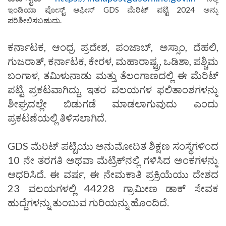
ಇಂಡಿಯಾ ಪೋಸ್ಟ್ ಆಫೀಸ್ GDS ಮೆರಿಟ್ ಪಟ್ಟಿ 2024 ಅನ್ನು
ಪರಿಶೀಲಿಸಬಹುದು.
ಕರ್ನಾಟಕ, ಆಂಧ್ರ ಪ್ರದೇಶ, ಪಂಜಾಬ್, ಅಸ್ಸಾಂ, ದೆಹಲಿ,
ಗುಜರಾತ್, ಕರ್ನಾಟಕ, ಕೇರಳ, ಮಹಾರಾಷ್ಟ್ರ, ಒಡಿಶಾ, ಪಶ್ಚಿಮ
ಬಂಗಾಳ, ತಮಿಳುನಾಡು ಮತ್ತು ತೆಲಂಗಾಣದಲ್ಲಿ ಈ ಮೆರಿಟ್‌
ಪಟ್ಟಿ ಪ್ರಕಟವಾಗಿದ್ದು, ಇತರ ವಲಯಗಳ ಫಲಿತಾಂಶಗಳನ್ನು
ಶೀಘ್ರದಲ್ಲೇ ಬಿಡುಗಡೆ ಮಾಡಲಾಗುವುದು ಎಂದು
ಪ್ರಕಟಣೆಯಲ್ಲಿ ತಿಳಿಸಲಾಗಿದೆ.
GDS ಮೆರಿಟ್ ಪಟ್ಟಿಯು ಅನುಮೋದಿತ ಶಿಕ್ಷಣ ಸಂಸ್ಥೆಗಳಿಂದ
10 ನೇ ತರಗತಿ ಅಥವಾ ಮೆಟ್ರಿಕ್‌ನಲ್ಲಿ ಗಳಿಸಿದ ಅಂಕಗಳನ್ನು
ಆಧರಿಸಿದೆ. ಈ ವರ್ಷ, ಈ ನೇಮಕಾತಿ ಪ್ರಕ್ರಿಯೆಯು ದೇಶದ
23 ವಲಯಗಳಲ್ಲಿ 44228 ಗ್ರಾಮೀಣ ಡಾಕ್ ಸೇವಕ
ಹುದ್ದೆಗಳನ್ನು ತುಂಬುವ ಗುರಿಯನ್ನು ಹೊಂದಿದೆ.