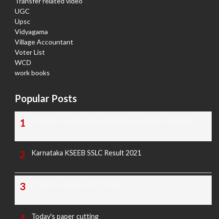
Transfer related video
UGC
Upsc
Vidyagama
Village Accountant
Voter List
WCD
work books
Popular Posts
TODAY'S KANNADA AND ENGLISH NEWS PAPERS
Karnataka KSEEB SSLC Result 2021
TODAY'S PAPER CUTTING
Today's paper cutting