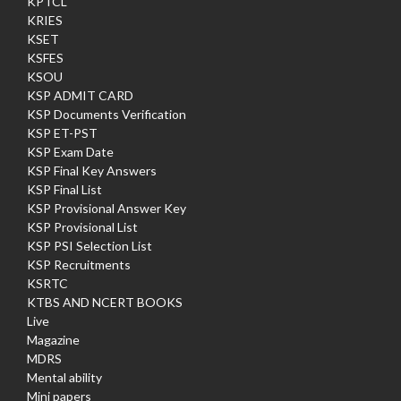
KPTCL
KRIES
KSET
KSFES
KSOU
KSP ADMIT CARD
KSP Documents Verification
KSP ET-PST
KSP Exam Date
KSP Final Key Answers
KSP Final List
KSP Provisional Answer Key
KSP Provisional List
KSP PSI Selection List
KSP Recruitments
KSRTC
KTBS AND NCERT BOOKS
Live
Magazine
MDRS
Mental ability
Mini papers