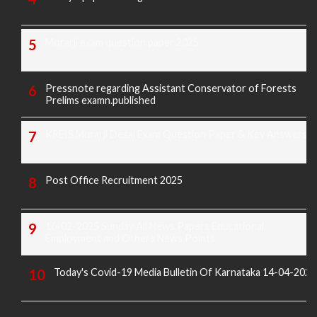
Morarji exam question paper 2025
Pressnote regarding Assistant Conservator of Forests
Prelims examn.published
KREIS Murarji Desai Exam Question Paper & Key Answers
Post Office Recruitment 2025
16-02-2025 Sunday All News Papers Educational,
Employment and Others News Points
Today's Covid-19 Media Bulletin Of Karnataka 14-04-2022