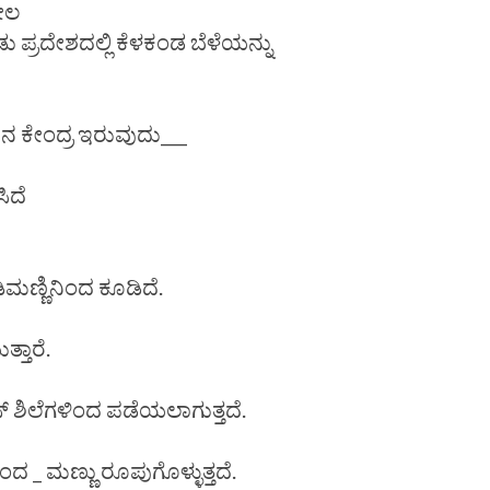
ದೇಲ
ಪ್ರದೇಶದಲ್ಲಿ ಕೆಳಕಂಡ ಬೆಳೆಯನ್ನು
 ಕೇಂದ್ರ ಇರುವುದು___
ಿದೆ
ಡಿಮಣ್ಣಿನಿಂದ ಕೂಡಿದೆ.
್ತಾರೆ.
ೀಸ್ ಶಿಲೆಗಳಿಂದ ಪಡೆಯಲಾಗುತ್ತದೆ.
ದ _ ಮಣ್ಣು ರೂಪುಗೊಳ್ಳುತ್ತದೆ.