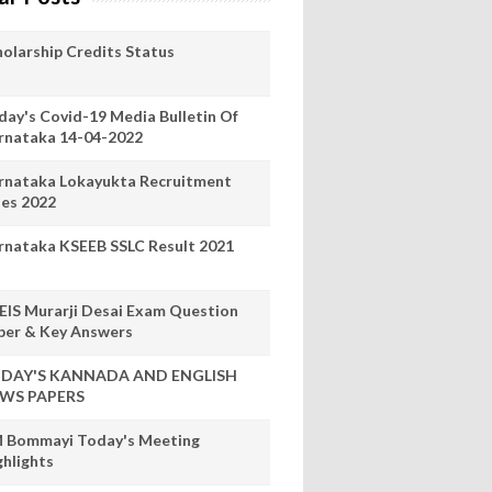
holarship Credits Status
day's Covid-19 Media Bulletin Of
rnataka 14-04-2022
rnataka Lokayukta Recruitment
les 2022
rnataka KSEEB SSLC Result 2021
EIS Murarji Desai Exam Question
per & Key Answers
DAY'S KANNADA AND ENGLISH
WS PAPERS
 Bommayi Today's Meeting
ghlights