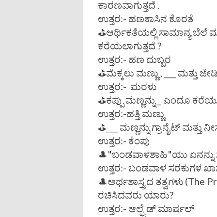
ಕಾರಣವಾಗುತ್ತದೆ .
ಉತ್ತರ:- ಹಣಕಾಸಿನ ಕೊರತೆ
⛳️ಆರ್ಥಿಕತೆಯಲ್ಲಿ ಸಾಮಾನ್ಯ ಬೆಲೆ 
ಕರೆಯಲಾಗುತ್ತದೆ ?
ಉತ್ತರ:- ಹಣ ದುಬ್ಬರ
⛳️ಮೆಕ್ಕಲು ಮಣ್ಣು , ___ ಮತ್ತು ಜೇ
ಉತ್ತರ:- ಮರಳು
⛳️ಕಪ್ಪು ಮಣ್ಣನ್ನು _ ಎಂದೂ ಕರೆಯುತ
ಉತ್ತರ:-ಹತ್ತಿ ಮಣ್ಣು
⛳️___ ಮಣ್ಣನ್ನು ಗ್ರಾನೈಟ್ ಮತ್ತು 
ಉತ್ತರ:- ಕೆಂಪು
🎩"ಬಂಡವಾಳಶಾಹಿ"ಯು ಏನನ್ನು ಸ
ಉತ್ತರ:- ಬಂಡವಾಳ ಸರಕುಗಳ ಖಾಸ
🎩ಅರ್ಥಶಾಸ್ತ್ರದ ತತ್ವಗಳು (The 
ರಚಿಸಿದವರು ಯಾರು?
ಉತ್ತರ:- ಆಲ್ಫ್ರೆಡ್ ಮಾರ್ಷಲ್