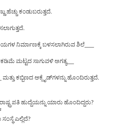
ಣು ಹೆಚ್ಚು ಕಂಡುಬರುತ್ತದೆ.
ಸಲಾಗುತ್ತದೆ.
ಳ ನಿರ್ಮಾಣಕ್ಕೆ ಬಳಸಲಾಗಿರುವ ಶಿಲೆ____
ಕಡಿಮೆ ಮಟ್ಟದ ಸಾಗುವಳಿ ಅಗತ್ಯ___
ಮತ್ತು ಕಬ್ಬಿಣದ ಆಕ್ಸೈಡ್‌ಗಳನ್ನು ಹೊಂದಿರುತ್ತದೆ.
ಟ್ರಪತಿ ಹುದ್ದೆಯನ್ನು ಯಾರು ಹೊಂದಿದ್ದರು?
್
ಥೆ ಎಲ್ಲಿದೆ?