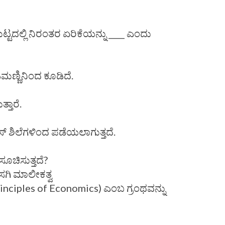
ಮಟ್ಟದಲ್ಲಿ ನಿರಂತರ ಏರಿಕೆಯನ್ನು ____ ಎಂದು
ಡಿಮಣ್ಣಿನಿಂದ ಕೂಡಿದೆ.
್ತಾರೆ.
ನೀಸ್ ಶಿಲೆಗಳಿಂದ ಪಡೆಯಲಾಗುತ್ತದೆ.
ೂಚಿಸುತ್ತದೆ?
ಗಿ ಮಾಲೀಕತ್ವ
Principles of Economics) ಎಂಬ ಗ್ರಂಥವನ್ನು