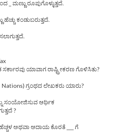
ದ _ ಮಣ್ಣು ರೂಪುಗೊಳ್ಳುತ್ತದೆ.
ು ಹೆಚ್ಚು ಕಂಡುಬರುತ್ತದೆ.
ಸಲಾಗುತ್ತದೆ.
Tax
ರತ ಸರ್ಕಾರವು ಯಾವಾಗ ರಾಷ್ಟ್ರೀಕರಣ ಗೊಳಿಸಿತು?
 of Nations) ಗ್ರಂಥದ ಲೇಖಕರು ಯಾರು?
ನ್ನು ಸಂಯೋಜಿಸುವ ಆರ್ಥಿಕ
ತ್ತದೆ ?
ಹೆಚ್ಚಳ ಅಥವಾ ಆದಾಯ ಕೊರತೆ ___ ಗೆ