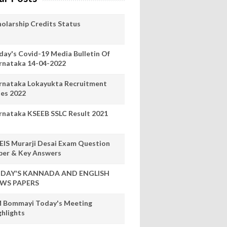
holarship Credits Status
day's Covid-19 Media Bulletin Of
rnataka 14-04-2022
rnataka Lokayukta Recruitment
les 2022
rnataka KSEEB SSLC Result 2021
EIS Murarji Desai Exam Question
per & Key Answers
DAY'S KANNADA AND ENGLISH
WS PAPERS
 Bommayi Today's Meeting
ghlights