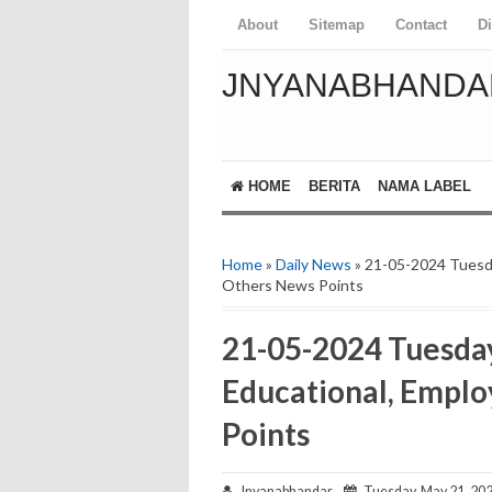
About
Sitemap
Contact
D
JNYANABHANDA
HOME
BERITA
NAMA LABEL
Home
»
Daily News
» 21-05-2024 Tuesd
Others News Points
21-05-2024 Tuesda
Educational, Empl
Points
Jnyanabhandar
Tuesday, May 21, 20