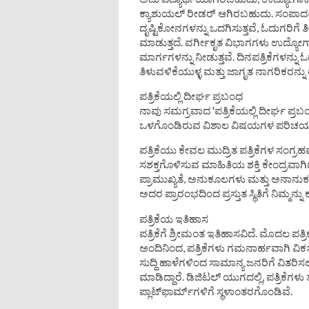
ಕ್ಯಾಶುಯಲ್ ರೀಡರ್ ಆಗಿರಬಹುದು. ಸಂಪಾದಕೀ
ದೃಷ್ಟಿಕೋನಗಳನ್ನು ಒದಗಿಸುತ್ತವೆ, ಓದುಗರಿಗ
ಮಾಡುತ್ತದೆ. ವರ್ಗೀಕೃತ ವಿಭಾಗಗಳು ಉದ್ಯೋಗ
ಮಾರ್ಗಗಳನ್ನು ನೀಡುತ್ತವೆ. ದಿನಪತ್ರಿಕೆಗಳನ್ನು ಓ
ತಿಳುವಳಿಕೆಯುಳ್ಳ ಮತ್ತು ಜಾಗೃತ ನಾಗರಿಕರನ್ನು
ಪತ್ರಿಕೆಯಲ್ಲಿ ದೀರ್ಘ ಪ್ರಬಂಧ
ನಾವು ಸಮಗ್ರವಾದ 'ಪತ್ರಿಕೆಯಲ್ಲಿ ದೀರ್ಘ ಪ್ರ
ಒಳಗೊಂಡಿರುವ ವಿಶಾಲ ವಿಷಯಗಳ ಪರಿಚಯಾತ್ಮ
ಪತ್ರಿಕೆಯು ಕೇವಲ ಮುದ್ರಿತ ಪತ್ರಿಕೆಗಳ ಸಂಗ್ರ
ಸಶಕ್ತಗೊಳಿಸುವ ಮಾಹಿತಿಯ ಶಕ್ತಿ ಕೇಂದ್ರವಾಗಿದೆ
ಪ್ರಾಮುಖ್ಯತೆ, ಅನುಕೂಲಗಳು ಮತ್ತು ಅನಾನುಕೂಲಗ
ಅದರ ಪ್ರಾರಂಭದಿಂದ ಪ್ರಸ್ತುತ ಸ್ಥಿತಿಗೆ ನಿಮ್ಮನ್ನು 
ಪತ್ರಿಕೆಯ ಇತಿಹಾಸ
ಪತ್ರಿಕೆಗೆ ಶ್ರೀಮಂತ ಇತಿಹಾಸವಿದೆ. ಮೊದಲ ಪತ್ರ
ಅಂದಿನಿಂದ, ಪತ್ರಿಕೆಗಳು ಗಮನಾರ್ಹವಾಗಿ ವಿಕ
ಸುದ್ದಿ ಹಾಳೆಗಳಿಂದ ಸಾಮಾನ್ಯ ಜನರಿಗೆ ವಿತರಿ
ಮಾಡಿದ್ದಾರೆ. ಡಿಜಿಟಲ್ ಯುಗದಲ್ಲಿ, ಪತ್ರಿಕೆಗಳ
ಪ್ಲಾಟ್‌ಫಾರ್ಮ್‌ಗಳಿಗೆ ಸ್ಥಳಾಂತರಗೊಂಡಿವೆ.