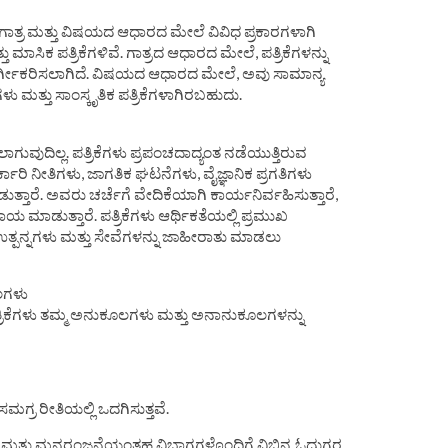
 ಗಾತ್ರ ಮತ್ತು ವಿಷಯದ ಆಧಾರದ ಮೇಲೆ ವಿವಿಧ ಪ್ರಕಾರಗಳಾಗಿ
್ತು ಮಾಸಿಕ ಪತ್ರಿಕೆಗಳಿವೆ. ಗಾತ್ರದ ಆಧಾರದ ಮೇಲೆ, ಪತ್ರಿಕೆಗಳನ್ನು
ಾಗಿ ವರ್ಗೀಕರಿಸಲಾಗಿದೆ. ವಿಷಯದ ಆಧಾರದ ಮೇಲೆ, ಅವು ಸಾಮಾನ್ಯ
ಿಕೆಗಳು ಮತ್ತು ಸಾಂಸ್ಕೃತಿಕ ಪತ್ರಿಕೆಗಳಾಗಿರಬಹುದು.
ಾಗುವುದಿಲ್ಲ. ಪತ್ರಿಕೆಗಳು ಪ್ರಪಂಚದಾದ್ಯಂತ ನಡೆಯುತ್ತಿರುವ
್ಕಾರಿ ನೀತಿಗಳು, ಜಾಗತಿಕ ಘಟನೆಗಳು, ವೈಜ್ಞಾನಿಕ ಪ್ರಗತಿಗಳು
ನೀಡುತ್ತಾರೆ. ಅವರು ಚರ್ಚೆಗೆ ವೇದಿಕೆಯಾಗಿ ಕಾರ್ಯನಿರ್ವಹಿಸುತ್ತಾರೆ,
 ಮಾಡುತ್ತಾರೆ. ಪತ್ರಿಕೆಗಳು ಆರ್ಥಿಕತೆಯಲ್ಲಿ ಪ್ರಮುಖ
್ಮ ಉತ್ಪನ್ನಗಳು ಮತ್ತು ಸೇವೆಗಳನ್ನು ಜಾಹೀರಾತು ಮಾಡಲು
ಲಗಳು
ರಿಕೆಗಳು ತಮ್ಮ ಅನುಕೂಲಗಳು ಮತ್ತು ಅನಾನುಕೂಲಗಳನ್ನು
 ಸಮಗ್ರ ರೀತಿಯಲ್ಲಿ ಒದಗಿಸುತ್ತವೆ.
ಕ್ಷಣ ಮತ್ತು ಮನರಂಜನೆಯಂತಹ ವಿಭಾಗಗಳೊಂದಿಗೆ ವಿಭಿನ್ನ ಓದುಗರ