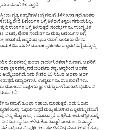
ಗೆಯೂ ನಮಗೆ ತಿಳಿಸುತ್ತದೆ.
ಸ್ತ್ರೀಯ ನೃತ್ಯ ಇತ್ಯಾದಿಗಳ ಬಗ್ಗೆ ನಮಗೆ ತಿಳಿಸಿಕೊಡುತ್ತದೆ.ಇಂತಹ
ಲಸ ಬಿಟ್ಟು ಬೇರೆ ವಿಷಯಗಳ ಬಗ್ಗೆ ತಿಳಿದುಕೊಳ್ಳಲು ಸಮಯವಿಲ್ಲ,
 ದಿನಾಂಕಗಳ ಬಗ್ಗೆ ತಿಳಿಸುತ್ತದೆ. ಸಂದರ್ಭಗಳು, ಸಾಂಸ್ಕೃತಿಕ
ಷಣ, ಭವಿಷ್ಯ, ಪ್ರೇರಕ ಸಂದೇಶಗಳು ಮತ್ತು ವಿಷಯಗಳ ಬಗ್ಗೆ
ಸಂಗ್ರಹವಾಗಿದೆ, ಆದ್ದರಿಂದ ಇದು ನಮಗೆ ಎಂದಿಗೂ ಬೇಸರ
ತಿದಾಯಕ ವಿಷಯಗಳ ಮೂಲಕ ಪ್ರಪಂಚದ ಎಲ್ಲದರ ಬಗ್ಗೆ ನಮ್ಮನ್ನು
ೈನಂದಿನ ಜೀವನದಲ್ಲಿ ತುಂಬಾ ಕಾರ್ಯನಿರತರಾಗಿರುವಾಗ, ಅವರಿಗೆ
ಅಥವಾ ಜ್ಞಾನವನ್ನು ಪಡೆಯುವುದು ಕಷ್ಟ, ಆದ್ದರಿಂದ ಅಂತಹ
ಯುತ್ತಮ ಆಯ್ಕೆಯಾಗಿದೆ. ಇದು ಕೇವಲ 15 ನಿಮಿಷ ಅಥವಾ ಅರ್ಧ
ುತ್ತದೆ. ವಿದ್ಯಾರ್ಥಿಗಳು, ಉದ್ಯಮಿಗಳು, ರಾಜಕಾರಣಿಗಳು,
ಿಗಳು ಮುಂತಾದ ಎಲ್ಲರಿಗೂ ಜ್ಞಾನವನ್ನು ಒಳಗೊಂಡಿರುವುದರಿಂದ
ಾರಿಯಾಗಿದೆ.
್ರಿಕೆಗಳು ನಮಗೆ ತುಂಬಾ ಸಹಾಯ ಮಾಡುತ್ತವೆ. ಇದು ಓದುವ
ಚ್ಚಾರಣೆಯನ್ನು ಸುಧಾರಿಸುತ್ತದೆ ಮತ್ತು ಹೊರಗಿನ ಎಲ್ಲವನ್ನೂ ನಮಗೆ
ದುವುದನ್ನು ಹೆಚ್ಚು ಅಭ್ಯಾಸ ಮಾಡುತ್ತಾರೆ. ಪತ್ರಿಕೆಯ ಅನುಪಸ್ಥಿತಿಯಲ್ಲಿ
ಡೀ ದಿನ ಏನನ್ನಾದರೂ ಕಳೆದುಕೊಂಡಿದ್ದಾರೆ ಎಂದು ಭಾವಿಸುತ್ತಾರೆ.
ನಡೆಸುತ್ತಿರುವ ವಿದ್ಯಾರ್ಥಿಗಳು ಪ್ರಚಲಿತ ವಿದ್ಯಮಾನಗಳ ಬಗ್ಗೆ ತಮ್ಮ