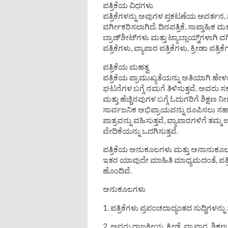
ಪತ್ರಿಕೆಯ ವಿಧಗಳು
ಪತ್ರಿಕೆಗಳನ್ನು ಅವುಗಳ ಪ್ರಕಟಣೆಯ ಆವರ್ತನ,
ವರ್ಗೀಕರಿಸಲಾಗಿದೆ. ದಿನಪತ್ರಿಕೆ, ಸಾಪ್ತಾಹಿಕ ಮತ
ಬ್ರಾಡ್‌ಶೀಟ್‌ಗಳು ಮತ್ತು ಟ್ಯಾಬ್ಲಾಯ್ಡ್‌ಗಳ
ಪತ್ರಿಕೆಗಳು, ವ್ಯಾಪಾರ ಪತ್ರಿಕೆಗಳು, ಕ್ರೀಡಾ ಪತ್ರ
ಪತ್ರಿಕೆಯ ಮಹತ್ವ
ಪತ್ರಿಕೆಯ ಪ್ರಾಮುಖ್ಯತೆಯನ್ನು ಅತಿಯಾಗಿ ಹೇಳಲ
ಘಟನೆಗಳ ಬಗ್ಗೆ ನಮಗೆ ತಿಳಿಸುತ್ತವೆ. ಅವರು ಸರ
ಮತ್ತು ಹೆಚ್ಚಿನವುಗಳ ಬಗ್ಗೆ ಓದುಗರಿಗೆ ಶಿಕ್ಷಣ 
ಸಾರ್ವಜನಿಕ ಅಭಿಪ್ರಾಯವನ್ನು ರೂಪಿಸಲು ಸಹಾಯ
ಪಾತ್ರವನ್ನು ವಹಿಸುತ್ತವೆ, ವ್ಯಾಪಾರಗಳಿಗೆ ತಮ
ವೇದಿಕೆಯನ್ನು ಒದಗಿಸುತ್ತವೆ.
ಪತ್ರಿಕೆಯ ಅನುಕೂಲಗಳು ಮತ್ತು ಅನಾನುಕೂ
ಇತರ ಯಾವುದೇ ಮಾಹಿತಿ ಮಾಧ್ಯಮದಂತೆ, ಪತ್
ಹೊಂದಿವೆ.
ಅನುಕೂಲಗಳು
1. ಪತ್ರಿಕೆಗಳು ಪ್ರಪಂಚದಾದ್ಯಂತದ ಸುದ್ದಿಗಳನ್ನು
2. ಅವರು ರಾಜಕೀಯ, ಕ್ರೀಡೆ, ವ್ಯಾಪಾರ, ಶಿ