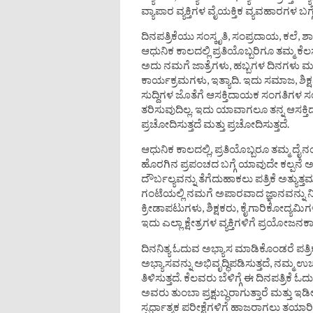
ವ್ಯಾಪಾರ ವ್ಯಕ್ತಿಗಳ ವೈಯಕ್ತಿಕ ವ್ಯವಹಾರಗಳ ಬಗ್
ದಿನಪತ್ರಿಕೆಯು ಸಂಸ್ಕೃತಿ, ಸಂಪ್ರದಾಯ, ಕಲೆ, ಶಾ
ಆಧುನಿಕ ಕಾಲದಲ್ಲಿ ಪ್ರತಿಯೊಬ್ಬರಿಗೂ ತಮ್ಮ ಕೆ
ಅದು ನಮಗೆ ಜಾತ್ರೆಗಳು, ಹಬ್ಬಗಳ ದಿನಗಳು ಮತ್ತು
ಕಾರ್ಯಕ್ರಮಗಳು, ಇತ್ಯಾದಿ. ಇದು ಸಮಾಜ, ಶಿಕ್
ಸುದ್ದಿಗಳ ಜೊತೆಗೆ ಆಸಕ್ತಿದಾಯಕ ಸಂಗತಿಗಳ 
ತರಿಸುವುದಿಲ್ಲ. ಇದು ಯಾವಾಗಲೂ ತನ್ನ ಆಸಕ್
ಪ್ರಚೋದಿಸುತ್ತದೆ ಮತ್ತು ಪ್ರಚೋದಿಸುತ್ತದೆ.
ಆಧುನಿಕ ಕಾಲದಲ್ಲಿ, ಪ್ರತಿಯೊಬ್ಬರೂ ತಮ್ಮ ದ
ಹೊರಗಿನ ಪ್ರಪಂಚದ ಬಗ್ಗೆ ಯಾವುದೇ ಕಲ್ಪನೆ 
ದೌರ್ಬಲ್ಯವನ್ನು ತೆಗೆದುಹಾಕಲು ಪತ್ರಿಕೆ ಅತ್
ಗಂಟೆಯಲ್ಲಿ ನಮಗೆ ಅಪಾರವಾದ ಜ್ಞಾನವನ್ನು ನೀಡ
ಕ್ರೀಡಾಪಟುಗಳು, ಶಿಕ್ಷಕರು, ಕೈಗಾರಿಕೋದ್ಯಮ
ಇದು ಎಲ್ಲಾ ಕ್ಷೇತ್ರಗಳ ವ್ಯಕ್ತಿಗಳಿಗೆ ಪ್ರಯೋಜನಕ
ದಿನನಿತ್ಯ ಓದುವ ಅಭ್ಯಾಸ ಮಾಡಿಕೊಂಡರೆ ಪತ
ಅಭ್ಯಾಸವನ್ನು ಅಭಿವೃದ್ಧಿಪಡಿಸುತ್ತದೆ, ನಮ್ಮ ಉ
ತಿಳಿಸುತ್ತದೆ. ಕೆಲವರು ಬೆಳಿಗ್ಗೆ ಈ ದಿನಪತ್ರಿಕೆ ಓ
ಅವರು ತುಂಬಾ ಪ್ರಕ್ಷುಬ್ಧರಾಗುತ್ತಾರೆ ಮತ್ತು ಇ
ಸ್ಪರ್ಧಾತ್ಮಕ ಪರೀಕ್ಷೆಗಳಿಗೆ ಹಾಜರಾಗಲು ತಯಾರಿ 