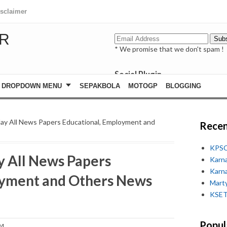
isclaimer
R
* We promise that we don't spam !
Social Plugin
facebook
DROPDOWN MENU
SEPAKBOLA
MOTOGP
BLOGGING
whatsapp
youtube
ay All News Papers Educational, Employment and
Recen
KPSC
y All News Papers
Karn
Karn
oyment and Others News
Marty
KSET
Popul
24