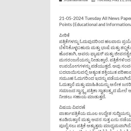
21-05-2024 Tuesday All News Paper
Points (Educational and Information
ಪೀಠಿಕೆ
ಪತ್ರಿಕೆಗಳನ್ನು ಓದುವುದರಿಂದ ಹಲವಾರು ಪ್ರಯ
ಬೆಳೆಸಿಕೊಳ್ಳಬಹುದು ಮತ್ತು ಭಾಷೆ ಮತ್ತು ಶಬ್
ಹೊರತಾಗಿ, ಅವರು ಫ್ಯಾಷನ್ ಮತ್ತು ಜೀವನಶೈ
ಮನರಂಜನೆಯನ್ನು ನೀಡುತ್ತಾರೆ. ಪತ್ರಿಕೆಗಳ
ಉಪಯೋಗಗಳನ್ನು ಪಡೆಯುತ್ತದೆ. ಅವು ಸಂವ
ಬದಲಾಯಿಸುವಲ್ಲಿ ಅತ್ಯಂತ ಶಕ್ತಿಯುತ ಪರಿಣಾಮ
ಸಮೂಹ ಓದುಗರಿಂದ ಇದನ್ನು ಪಡೆಯಲಾಗಿದೆ. ಲಕ
ಓದುತ್ತಾರೆ ಮತ್ತು ಮಾಹಿತಿಯನ್ನು ಅನೇಕ ಜನರ
ಸಮಾಜದ ಸ್ವಾಸ್ಥ್ಯ ಪತ್ರಿಕಾ ಸ್ವಾತಂತ್ರ್ಯದ ಮೇಲ
ನೀಡಲು ಸಹಾಯ ಮಾಡುತ್ತದೆ.
ವಿಷಯ ವಿವರಣೆ
ವಾರ್ತಾಪತ್ರಿಕೆಯ ಮೂಲ ಉದ್ದೇಶ ಸುದ್ದಿಯನ್
ಕೂಡಿರುತ್ತಾನೆ ಮತ್ತು ಅವನ ಸುತ್ತ ಏನು ನಡೆ
ಪೂರೈಸಲು ಪತ್ರಿಕೆ ಅತ್ಯುತ್ತಮ ಮಾಧ್ಯಮವಾಗಿ