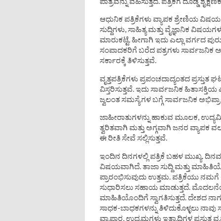
ಪಾತ್ರವನ್ನು ವಹಿಸುತ್ತದೆ. ಪತ್ರಿಕೆಗೆ ದೊಡ್ಡ ಶೈಕ್ಷಣ
ಆಧುನಿಕ ಪತ್ರಿಕೆಗಳು ವ್ಯಾಪಕ ಶ್ರೇಣಿಯ ವಿಷಯ
ಸುದ್ದಿಗಳು, ಸಾಹಿತ್ಯ ಮತ್ತು ವೈಜ್ಞಾನಿಕ ವಿಷಯಗ
ಮಾರುಕಟ್ಟೆ. ಹೀಗಾಗಿ ಇದು ಎಲ್ಲಾ ವರ್ಗದ ಪುರ
ಸಂಪಾದಕರಿಗೆ ಬರೆದ ಪತ್ರಗಳು ಸಾರ್ವಜನಿಕ ಅ
ಸರ್ಕಾರಕ್ಕೆ ತಿಳಿಸುತ್ತವೆ.
ವೃತ್ತಪತ್ರಿಕೆಗಳು ಪ್ರಪಂಚದಾದ್ಯಂತದ ಪ್ರಸ್ತುತ ಘ
ವಿಸ್ತರಿಸುತ್ತವೆ. ಇದು ಸಾರ್ವಜನಿಕ ಹಿತಾಸಕ್ತಿಯ
ಜ್ವಲಂತ ಸಮಸ್ಯೆಗಳ ಬಗ್ಗೆ ಸಾರ್ವಜನಿಕ ಅಭಿಪ
ಜಾಹೀರಾತುಗಳನ್ನು ಹಾಕುವ ಮೂಲಕ, ಉದ್ಯಮಿಗಳ
ತ್ವರಿತವಾಗಿ ಮತ್ತು ಅಗ್ಗವಾಗಿ ಜನರ ವ್ಯಾಪಕ ವಲ
ಈ ರೀತಿ ಸೇವೆ ಸಲ್ಲಿಸುತ್ತವೆ.
ಇಂದಿನ ದಿನಗಳಲ್ಲಿ ಪತ್ರಿಕೆ ಬಹಳ ಮುಖ್ಯ. ದಿನವ
ವಿಷಯವಾಗಿದೆ. ತಾಜಾ ಸುದ್ದಿ ಮತ್ತು ಮಾಹಿತಿ
ಪ್ರಾರಂಭಿಸುವುದು ಉತ್ತಮ. ಪತ್ರಿಕೆಯು ನಮಗೆ ಆತ್ಮವ
ಸುಧಾರಿಸಲು ಸಹಾಯ ಮಾಡುತ್ತದೆ. ಮೊದಲನೆಯದಾಗಿ
ಮಾಹಿತಿಯೊಂದಿಗೆ ಸ್ವಾಗತಿಸುತ್ತದೆ. ದೇಶದ ನಾ
ಸಾಧಕ-ಬಾಧಕಗಳನ್ನು ತಿಳಿದುಕೊಳ್ಳಲು ನಾವು ಸ
ವ್ಯಾಪಾರ, ಉದ್ಯಮಗಳು ಇತ್ಯಾದಿಗಳ ಪ್ರಸ್ತುತ ವ್