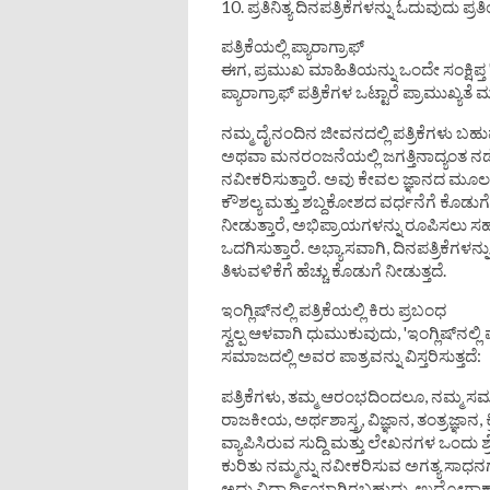
10. ಪ್ರತಿನಿತ್ಯ ದಿನಪತ್ರಿಕೆಗಳನ್ನು ಓದುವುದು 
ಪತ್ರಿಕೆಯಲ್ಲಿ ಪ್ಯಾರಾಗ್ರಾಫ್
ಈಗ, ಪ್ರಮುಖ ಮಾಹಿತಿಯನ್ನು ಒಂದೇ ಸಂಕ್ಷಿಪ್ತ '
ಪ್ಯಾರಾಗ್ರಾಫ್ ಪತ್ರಿಕೆಗಳ ಒಟ್ಟಾರೆ ಪ್ರಾಮುಖ್ಯತೆ ಮ
ನಮ್ಮ ದೈನಂದಿನ ಜೀವನದಲ್ಲಿ ಪತ್ರಿಕೆಗಳು ಬಹುಮು
ಅಥವಾ ಮನರಂಜನೆಯಲ್ಲಿ ಜಗತ್ತಿನಾದ್ಯಂತ ನಡೆ
ನವೀಕರಿಸುತ್ತಾರೆ. ಅವು ಕೇವಲ ಜ್ಞಾನದ ಮೂಲವಾ
ಕೌಶಲ್ಯ ಮತ್ತು ಶಬ್ದಕೋಶದ ವರ್ಧನೆಗೆ ಕೊಡುಗೆ
ನೀಡುತ್ತಾರೆ, ಅಭಿಪ್ರಾಯಗಳನ್ನು ರೂಪಿಸಲು 
ಒದಗಿಸುತ್ತಾರೆ. ಅಭ್ಯಾಸವಾಗಿ, ದಿನಪತ್ರಿಕೆಗಳನ
ತಿಳುವಳಿಕೆಗೆ ಹೆಚ್ಚು ಕೊಡುಗೆ ನೀಡುತ್ತದೆ.
ಇಂಗ್ಲಿಷ್‌ನಲ್ಲಿ ಪತ್ರಿಕೆಯಲ್ಲಿ ಕಿರು ಪ್ರಬಂಧ
ಸ್ವಲ್ಪ ಆಳವಾಗಿ ಧುಮುಕುವುದು, 'ಇಂಗ್ಲಿಷ್‌ನಲ್ಲಿ ವ
ಸಮಾಜದಲ್ಲಿ ಅವರ ಪಾತ್ರವನ್ನು ವಿಸ್ತರಿಸುತ್ತದೆ:
ಪತ್ರಿಕೆಗಳು, ತಮ್ಮ ಆರಂಭದಿಂದಲೂ, ನಮ್ಮ 
ರಾಜಕೀಯ, ಅರ್ಥಶಾಸ್ತ್ರ, ವಿಜ್ಞಾನ, ತಂತ್ರಜ್ಞಾನ, ಕ್ರ
ವ್ಯಾಪಿಸಿರುವ ಸುದ್ದಿ ಮತ್ತು ಲೇಖನಗಳ ಒಂದು ಶ
ಕುರಿತು ನಮ್ಮನ್ನು ನವೀಕರಿಸುವ ಅಗತ್ಯ ಸಾಧನಗಳಾ
ಅದು ವಿದ್ಯಾರ್ಥಿಯಾಗಿರಬಹುದು, ಉದ್ಯೋಗ