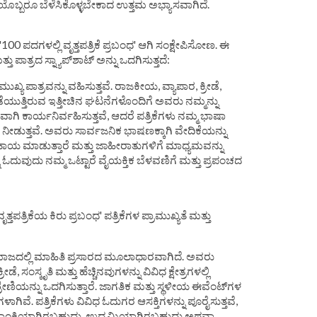
ಪ್ರತಿಯೊಬ್ಬರೂ ಬೆಳೆಸಿಕೊಳ್ಳಬೇಕಾದ ಉತ್ತಮ ಅಭ್ಯಾಸವಾಗಿದೆ.
100 ಪದಗಳಲ್ಲಿ ವೃತ್ತಪತ್ರಿಕೆ ಪ್ರಬಂಧ' ಆಗಿ ಸಂಕ್ಷೇಪಿಸೋಣ. ಈ
ತ್ತು ಪಾತ್ರದ ಸ್ನ್ಯಾಪ್‌ಶಾಟ್ ಅನ್ನು ಒದಗಿಸುತ್ತದೆ:
ಖ್ಯ ಪಾತ್ರವನ್ನು ವಹಿಸುತ್ತವೆ. ರಾಜಕೀಯ, ವ್ಯಾಪಾರ, ಕ್ರೀಡೆ,
ಯುತ್ತಿರುವ ಇತ್ತೀಚಿನ ಘಟನೆಗಳೊಂದಿಗೆ ಅವರು ನಮ್ಮನ್ನು
ಗಿ ಕಾರ್ಯನಿರ್ವಹಿಸುತ್ತವೆ, ಆದರೆ ಪತ್ರಿಕೆಗಳು ನಮ್ಮ ಭಾಷಾ
 ನೀಡುತ್ತವೆ. ಅವರು ಸಾರ್ವಜನಿಕ ಭಾಷಣಕ್ಕಾಗಿ ವೇದಿಕೆಯನ್ನು
ಸಹಾಯ ಮಾಡುತ್ತಾರೆ ಮತ್ತು ಜಾಹೀರಾತುಗಳಿಗೆ ಮಾಧ್ಯಮವನ್ನು
್ನು ಓದುವುದು ನಮ್ಮ ಒಟ್ಟಾರೆ ವೈಯಕ್ತಿಕ ಬೆಳವಣಿಗೆ ಮತ್ತು ಪ್ರಪಂಚದ
ೃತ್ತಪತ್ರಿಕೆಯ ಕಿರು ಪ್ರಬಂಧ' ಪತ್ರಿಕೆಗಳ ಪ್ರಾಮುಖ್ಯತೆ ಮತ್ತು
ಸಮಾಜದಲ್ಲಿ ಮಾಹಿತಿ ಪ್ರಸಾರದ ಮೂಲಾಧಾರವಾಗಿದೆ. ಅವರು
ೀಡೆ, ಸಂಸ್ಕೃತಿ ಮತ್ತು ಹೆಚ್ಚಿನವುಗಳನ್ನು ವಿವಿಧ ಕ್ಷೇತ್ರಗಳಲ್ಲಿ
್ರೇಣಿಯನ್ನು ಒದಗಿಸುತ್ತಾರೆ. ಜಾಗತಿಕ ಮತ್ತು ಸ್ಥಳೀಯ ಈವೆಂಟ್‌ಗಳ
ಗಿವೆ. ಪತ್ರಿಕೆಗಳು ವಿವಿಧ ಓದುಗರ ಆಸಕ್ತಿಗಳನ್ನು ಪೂರೈಸುತ್ತವೆ,
ಾಕಾಂಕ್ಷಿಯಾಗಿರಬಹುದು, ಉದ್ಯಮಿಯಾಗಿರಬಹುದು ಅಥವಾ