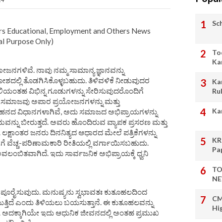
Sc
s Educational, Employment and Others News
al Purpose Only)
To
Ka
ೋಜನಗಳಿವೆ. ನಾವು ನಮ್ಮ ಸಾಮಾನ್ಯ ಜ್ಞಾನವನ್ನು
ದಕೋಶದಲ್ಲಿ ತೊಡಗಿಸಿಕೊಳ್ಳಬಹುದು. ತಿಳಿವಳಿಕೆ ನೀಡುವುದರ
Ka
ಲಿಯಂತಹ ವಿಭಿನ್ನ ಗೂಡುಗಳನ್ನು ಸೇರಿಸುವುದರೊಂದಿಗೆ
Ru
ಿಂದ ಸಮಾಜವು ಅಪಾರ ಪ್ರಯೋಜನಗಳನ್ನು ಮತ್ತು
Ka
ಹನದ ವಿಧಾನಗಳಾಗಿವೆ, ಅದು ಸಮಾಜದ ಅಭಿಪ್ರಾಯಗಳನ್ನು
ವನ್ನು ಬೀರುತ್ತದೆ. ಅವರು ಹೊಂದಿರುವ ವ್ಯಾಪಕ ಪ್ರಸರಣ ಮತ್ತು
್ಷಾಂತರ ಜನರು ದಿನನಿತ್ಯದ ಆಧಾರದ ಮೇಲೆ ಪತ್ರಿಕೆಗಳನ್ನು
KR
ಿಗೆ ವೆಚ್ಚ-ಪರಿಣಾಮಕಾರಿ ರೀತಿಯಲ್ಲಿ ವರ್ಗಾಯಿಸಬಹುದು.
Pa
ೆ ಅವಲಂಬಿತವಾಗಿದೆ. ಇದು ಸಾರ್ವಜನಿಕ ಅಭಿಪ್ರಾಯಕ್ಕೆ ಧ್ವನಿ
TO
NE
ನು ಪೂರೈಸುವುದು. ಮನುಷ್ಯನು ಸ್ವಭಾವತಃ ಕುತೂಹಲದಿಂದ
CM
ಯುತ್ತಿದೆ ಎಂದು ತಿಳಿಯಲು ಬಯಸುತ್ತಾನೆ. ಈ ಕುತೂಹಲವನ್ನು
Hi
ದೆ. ಅದಕ್ಕಾಗಿಯೇ ಇದು ಆಧುನಿಕ ಜೀವನದಲ್ಲಿ ಅಂತಹ ಪ್ರಮುಖ