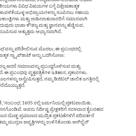
ಯಗಳು ವಿವಿಧ ವಿಷಯಗಳ ಬಗ್ಗೆ ವಿಶ್ಲೇಷಣಾತ್ಮಕ
ೆ ತಿಳುವಳಿಕೆಯುಳ್ಳ ಅಭಿಪ್ರಾಯಗಳನ್ನು ರೂಪಿಸಲು ಸಹಾಯ
ಾಕಾಂಕ್ಷಿಗಳು ಮತ್ತು ಜಾಹೀರಾತುದಾರರಿಗೆ ಸಮಾನವಾಗಿ
ದುವುದು ಭಾಷಾ ಕೌಶಲ್ಯ ಮತ್ತು ಜ್ಞಾನವನ್ನು ಹೆಚ್ಚಿಸುವ,
 ರೂಪಿಸುವ ಅತ್ಯುತ್ತಮ ಅಭ್ಯಾಸವಾಗಿದೆ.
ಬಂಧ'ವನ್ನು ಪರಿಶೀಲಿಸುವ ಮೊದಲು, ಈ ಪ್ರಬಂಧದಲ್ಲಿ
ಕ ಸ್ನ್ಯಾಪ್‌ಶಾಟ್ ಅನ್ನು ಒದಗಿಸೋಣ:
ಹವಲ್ಲ ಆದರೆ ಸಮಾಜವನ್ನು ಪ್ರಬುದ್ಧಗೊಳಿಸುವ ಮತ್ತು
. ಈ ಪ್ರಬಂಧವು ವೃತ್ತಪತ್ರಿಕೆಗಳ ಇತಿಹಾಸ, ಪ್ರಕಾರಗಳು,
ಳನ್ನು ಅನ್ವೇಷಿಸುತ್ತದೆ, ನಮ್ಮ ಡಿಜಿಟಲ್ ಚಾಲಿತ ಜಗತ್ತಿನಲ್ಲಿ
ಕರೆದೊಯ್ಯುತ್ತದೆ.
ಿಕೆ, 'ಸಂಬಂಧ', 1605 ರಲ್ಲಿ ಜರ್ಮನಿಯಲ್ಲಿ ಪ್ರಕಟವಾಯಿತು.
ಸನಗೊಂಡಿವೆ. ಅವರು ನಿರ್ದಿಷ್ಟ ಪ್ರೇಕ್ಷಕರಿಗೆ ಸರಳವಾದ ಕೈಬರಹದ
ಸಲಾದ ದೊಡ್ಡ-ಪ್ರಮಾಣದ ಮುದ್ರಿತ ಪ್ರಕಟಣೆಗಳಿಗೆ ಪರಿವರ್ತನೆ
ು ತಮ್ಮ ಮುದ್ರಣ ಆವೃತ್ತಿಗಳನ್ನು ಉಳಿಸಿಕೊಂಡು ಆನ್‌ಲೈನ್