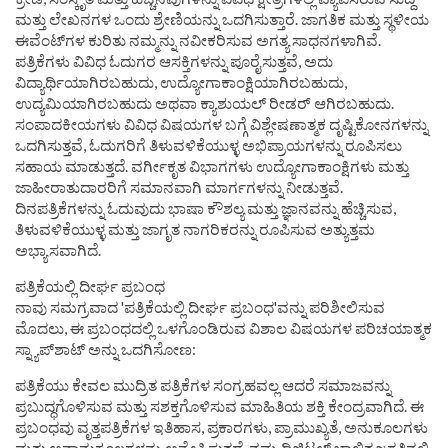
ಮತ್ತು ಲೇಖನಗಳ ಒಂದು ಶ್ರೇಣಿಯನ್ನು ಒದಗಿಸುತ್ತಾರೆ. ಜಾಗತಿಕ ಮತ್ತು ಸ್ಥಳೀಯ
ಈವೆಂಟ್‌ಗಳ ಕುರಿತು ನಮ್ಮನ್ನು ನವೀಕರಿಸುವ ಅಗತ್ಯ ಸಾಧನಗಳಾಗಿವೆ.
ಪತ್ರಿಕೆಗಳು ವಿವಿಧ ಓದುಗರ ಆಸಕ್ತಿಗಳನ್ನು ಪೂರೈಸುತ್ತವೆ, ಅದು
ವಿದ್ಯಾರ್ಥಿಯಾಗಿರಬಹುದು, ಉದ್ಯೋಗಾಕಾಂಕ್ಷಿಯಾಗಿರಬಹುದು,
ಉದ್ಯಮಿಯಾಗಿರಬಹುದು ಅಥವಾ ಕ್ಯಾಶುಯಲ್ ರೀಡರ್ ಆಗಿರಬಹುದು.
ಸಂಪಾದಕೀಯಗಳು ವಿವಿಧ ವಿಷಯಗಳ ಬಗ್ಗೆ ವಿಶ್ಲೇಷಣಾತ್ಮಕ ದೃಷ್ಟಿಕೋನಗಳನ್ನು
ಒದಗಿಸುತ್ತವೆ, ಓದುಗರಿಗೆ ತಿಳುವಳಿಕೆಯುಳ್ಳ ಅಭಿಪ್ರಾಯಗಳನ್ನು ರೂಪಿಸಲು
ಸಹಾಯ ಮಾಡುತ್ತದೆ. ವರ್ಗೀಕೃತ ವಿಭಾಗಗಳು ಉದ್ಯೋಗಾಕಾಂಕ್ಷಿಗಳು ಮತ್ತು
ಜಾಹೀರಾತುದಾರರಿಗೆ ಸಮಾನವಾಗಿ ಮಾರ್ಗಗಳನ್ನು ನೀಡುತ್ತವೆ.
ದಿನಪತ್ರಿಕೆಗಳನ್ನು ಓದುವುದು ಭಾಷಾ ಕೌಶಲ್ಯ ಮತ್ತು ಜ್ಞಾನವನ್ನು ಹೆಚ್ಚಿಸುವ,
ತಿಳುವಳಿಕೆಯುಳ್ಳ ಮತ್ತು ಜಾಗೃತ ನಾಗರಿಕರನ್ನು ರೂಪಿಸುವ ಅತ್ಯುತ್ತಮ
ಅಭ್ಯಾಸವಾಗಿದೆ.
ಪತ್ರಿಕೆಯಲ್ಲಿ ದೀರ್ಘ ಪ್ರಬಂಧ
ನಾವು ಸಮಗ್ರವಾದ 'ಪತ್ರಿಕೆಯಲ್ಲಿ ದೀರ್ಘ ಪ್ರಬಂಧ'ವನ್ನು ಪರಿಶೀಲಿಸುವ
ಮೊದಲು, ಈ ಪ್ರಬಂಧದಲ್ಲಿ ಒಳಗೊಂಡಿರುವ ವಿಶಾಲ ವಿಷಯಗಳ ಪರಿಚಯಾತ್ಮಕ
ಸ್ನ್ಯಾಪ್‌ಶಾಟ್ ಅನ್ನು ಒದಗಿಸೋಣ:
ಪತ್ರಿಕೆಯು ಕೇವಲ ಮುದ್ರಿತ ಪತ್ರಿಕೆಗಳ ಸಂಗ್ರಹವಲ್ಲ ಆದರೆ ಸಮಾಜವನ್ನು
ಪ್ರಬುದ್ಧಗೊಳಿಸುವ ಮತ್ತು ಸಶಕ್ತಗೊಳಿಸುವ ಮಾಹಿತಿಯ ಶಕ್ತಿ ಕೇಂದ್ರವಾಗಿದೆ. ಈ
ಪ್ರಬಂಧವು ವೃತ್ತಪತ್ರಿಕೆಗಳ ಇತಿಹಾಸ, ಪ್ರಕಾರಗಳು, ಪ್ರಾಮುಖ್ಯತೆ, ಅನುಕೂಲಗಳು