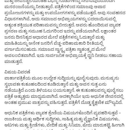
ಮತ್ತು ಜೀವನಶೈಲಿಯಂತಹ ವಿಭಿನ್ನ ಗೂಡುಗಳನ್ನು ಸೇರಿಸುವುದರೊಂದಿಗೆ
ಮನರಂಜನೆಯನ್ನು ನೀಡುತ್ತಾರೆ. ಪತ್ರಿಕೆಗಳಿಂದ ಸಮಾಜವು ಅಪಾರ
ಪ್ರಯೋಜನಗಳನ್ನು ಮತ್ತು ಉಪಯೋಗಗಳನ್ನು ಪಡೆಯುತ್ತದೆ. ಅವು ಸಂವಹನದ
ವಿಧಾನಗಳಾಗಿವೆ, ಅದು ಸಮಾಜದ ಅಭಿಪ್ರಾಯಗಳನ್ನು ಬದಲಾಯಿಸುವಲ್ಲಿ
ಅತ್ಯಂತ ಶಕ್ತಿಯುತ ಪರಿಣಾಮವನ್ನು ಬೀರುತ್ತದೆ. ಅವರು ಹೊಂದಿರುವ ವ್ಯಾಪಕ
ಪ್ರಸರಣ ಮತ್ತು ಸಮೂಹ ಓದುಗರಿಂದ ಇದನ್ನು ಪಡೆಯಲಾಗಿದೆ. ಲಕ್ಷಾಂತರ
ಜನರು ದಿನನಿತ್ಯದ ಆಧಾರದ ಮೇಲೆ ಪತ್ರಿಕೆಗಳನ್ನು ಓದುತ್ತಾರೆ ಮತ್ತು
ಮಾಹಿತಿಯನ್ನು ಅನೇಕ ಜನರಿಗೆ ವೆಚ್ಚ-ಪರಿಣಾಮಕಾರಿ ರೀತಿಯಲ್ಲಿ
ವರ್ಗಾಯಿಸಬಹುದು. ಸಮಾಜದ ಸ್ವಾಸ್ಥ್ಯ ಪತ್ರಿಕಾ ಸ್ವಾತಂತ್ರ್ಯದ ಮೇಲೆ
ಅವಲಂಬಿತವಾಗಿದೆ. ಇದು ಸಾರ್ವಜನಿಕ ಅಭಿಪ್ರಾಯಕ್ಕೆ ಧ್ವನಿ ನೀಡಲು ಸಹಾಯ
ಮಾಡುತ್ತದೆ.
ವಿಷಯ ವಿವರಣೆ
ವಾರ್ತಾಪತ್ರಿಕೆಯ ಮೂಲ ಉದ್ದೇಶ ಸುದ್ದಿಯನ್ನು ಪೂರೈಸುವುದು. ಮನುಷ್ಯನು
ಸ್ವಭಾವತಃ ಕುತೂಹಲದಿಂದ ಕೂಡಿರುತ್ತಾನೆ ಮತ್ತು ಅವನ ಸುತ್ತ ಏನು
ನಡೆಯುತ್ತಿದೆ ಎಂದು ತಿಳಿಯಲು ಬಯಸುತ್ತಾನೆ. ಈ ಕುತೂಹಲವನ್ನು ಪೂರೈಸಲು
ಪತ್ರಿಕೆ ಅತ್ಯುತ್ತಮ ಮಾಧ್ಯಮವಾಗಿದೆ. ಅದಕ್ಕಾಗಿಯೇ ಇದು ಆಧುನಿಕ ಜೀವನದಲ್ಲಿ
ಅಂತಹ ಪ್ರಮುಖ ಪಾತ್ರವನ್ನು ವಹಿಸುತ್ತದೆ. ಪತ್ರಿಕೆಗೆ ದೊಡ್ಡ ಶೈಕ್ಷಣಿಕ ಮೌಲ್ಯವಿದೆ.
ಆಧುನಿಕ ಪತ್ರಿಕೆಗಳು ವ್ಯಾಪಕ ಶ್ರೇಣಿಯ ವಿಷಯಗಳೊಂದಿಗೆ ವ್ಯವಹರಿಸುತ್ತವೆ –
ರಾಜಕೀಯ ಮತ್ತು ಆರ್ಥಿಕ ಸುದ್ದಿಗಳು, ಸಾಹಿತ್ಯ ಮತ್ತು ವೈಜ್ಞಾನಿಕ ವಿಷಯಗಳು,
ಆಟಗಳು ಮತ್ತು ಕ್ರೀಡೆಗಳು, ವೇದಿಕೆ ಮತ್ತು ಸಿನಿಮಾ, ಷೇರು ಮಾರುಕಟ್ಟೆ. ಹೀಗಾಗಿ