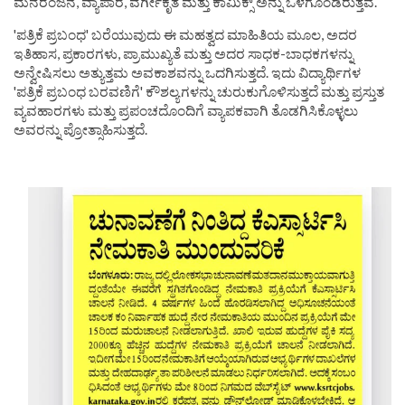
ಮನರಂಜನೆ, ವ್ಯಾಪಾರ, ವರ್ಗೀಕೃತ ಮತ್ತು ಕಾಮಿಕ್ಸ್ ಅನ್ನು ಒಳಗೊಂಡಿರುತ್ತವೆ.
'ಪತ್ರಿಕೆ ಪ್ರಬಂಧ' ಬರೆಯುವುದು ಈ ಮಹತ್ವದ ಮಾಹಿತಿಯ ಮೂಲ, ಅದರ
ಇತಿಹಾಸ, ಪ್ರಕಾರಗಳು, ಪ್ರಾಮುಖ್ಯತೆ ಮತ್ತು ಅದರ ಸಾಧಕ-ಬಾಧಕಗಳನ್ನು
ಅನ್ವೇಷಿಸಲು ಅತ್ಯುತ್ತಮ ಅವಕಾಶವನ್ನು ಒದಗಿಸುತ್ತದೆ. ಇದು ವಿದ್ಯಾರ್ಥಿಗಳ
'ಪತ್ರಿಕೆ ಪ್ರಬಂಧ ಬರವಣಿಗೆ' ಕೌಶಲ್ಯಗಳನ್ನು ಚುರುಕುಗೊಳಿಸುತ್ತದೆ ಮತ್ತು ಪ್ರಸ್ತುತ
ವ್ಯವಹಾರಗಳು ಮತ್ತು ಪ್ರಪಂಚದೊಂದಿಗೆ ವ್ಯಾಪಕವಾಗಿ ತೊಡಗಿಸಿಕೊಳ್ಳಲು
ಅವರನ್ನು ಪ್ರೋತ್ಸಾಹಿಸುತ್ತದೆ.