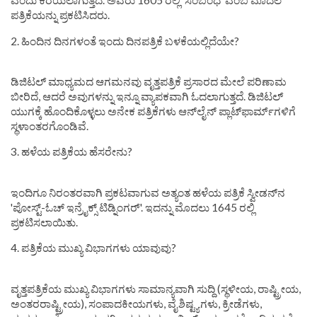
ಎಂದು ಕರೆಯಲಾಗುತ್ತದೆ. ಅವರು 1605 ರಲ್ಲಿ 'ಸಂಬಂಧ' ಎಂಬ ಮೊದಲ
ಪತ್ರಿಕೆಯನ್ನು ಪ್ರಕಟಿಸಿದರು.
2. ಹಿಂದಿನ ದಿನಗಳಂತೆ ಇಂದು ದಿನಪತ್ರಿಕೆ ಬಳಕೆಯಲ್ಲಿದೆಯೇ?
ಡಿಜಿಟಲ್ ಮಾಧ್ಯಮದ ಆಗಮನವು ವೃತ್ತಪತ್ರಿಕೆ ಪ್ರಸಾರದ ಮೇಲೆ ಪರಿಣಾಮ
ಬೀರಿದೆ, ಆದರೆ ಅವುಗಳನ್ನು ಇನ್ನೂ ವ್ಯಾಪಕವಾಗಿ ಓದಲಾಗುತ್ತದೆ. ಡಿಜಿಟಲ್
ಯುಗಕ್ಕೆ ಹೊಂದಿಕೊಳ್ಳಲು ಅನೇಕ ಪತ್ರಿಕೆಗಳು ಆನ್‌ಲೈನ್ ಪ್ಲಾಟ್‌ಫಾರ್ಮ್‌ಗಳಿಗೆ
ಸ್ಥಳಾಂತರಗೊಂಡಿವೆ.
3. ಹಳೆಯ ಪತ್ರಿಕೆಯ ಹೆಸರೇನು?
ಇಂದಿಗೂ ನಿರಂತರವಾಗಿ ಪ್ರಕಟವಾಗುವ ಅತ್ಯಂತ ಹಳೆಯ ಪತ್ರಿಕೆ ಸ್ವೀಡನ್‌ನ
'ಪೋಸ್ಟ್-ಓಚ್ ಇನ್ರೈಕ್ಸ್ ಟಿಡ್ನಿಂಗರ್'. ಇದನ್ನು ಮೊದಲು 1645 ರಲ್ಲಿ
ಪ್ರಕಟಿಸಲಾಯಿತು.
4. ಪತ್ರಿಕೆಯ ಮುಖ್ಯ ವಿಭಾಗಗಳು ಯಾವುವು?
ವೃತ್ತಪತ್ರಿಕೆಯ ಮುಖ್ಯ ವಿಭಾಗಗಳು ಸಾಮಾನ್ಯವಾಗಿ ಸುದ್ದಿ (ಸ್ಥಳೀಯ, ರಾಷ್ಟ್ರೀಯ,
ಅಂತರರಾಷ್ಟ್ರೀಯ), ಸಂಪಾದಕೀಯಗಳು, ವೈಶಿಷ್ಟ್ಯಗಳು, ಕ್ರೀಡೆಗಳು,