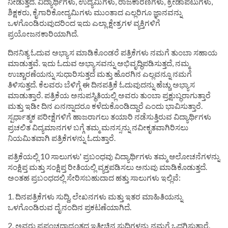
ನೀಡುತ್ತದೆ. ವಿದ್ಯಾರ್ಥಿಗಳು, ಉದ್ಯಮಿಗಳು, ರಾಜಕಾರಣಿಗಳು, ಕ್ರೀಡಾಪಟುಗಳು,
ಶಿಕ್ಷಕರು, ಕೈಗಾರಿಕೋದ್ಯಮಿಗಳು ಮುಂತಾದ ಎಲ್ಲರಿಗೂ ಜ್ಞಾನವನ್ನು
ಒಳಗೊಂಡಿರುವುದರಿಂದ ಇದು ಎಲ್ಲಾ ಕ್ಷೇತ್ರಗಳ ವ್ಯಕ್ತಿಗಳಿಗೆ
ಪ್ರಯೋಜನಕಾರಿಯಾಗಿದೆ.
ದಿನನಿತ್ಯ ಓದುವ ಅಭ್ಯಾಸ ಮಾಡಿಕೊಂಡರೆ ಪತ್ರಿಕೆಗಳು ನಮಗೆ ತುಂಬಾ ಸಹಾಯ
ಮಾಡುತ್ತವೆ. ಇದು ಓದುವ ಅಭ್ಯಾಸವನ್ನು ಅಭಿವೃದ್ಧಿಪಡಿಸುತ್ತದೆ, ನಮ್ಮ
ಉಚ್ಚಾರಣೆಯನ್ನು ಸುಧಾರಿಸುತ್ತದೆ ಮತ್ತು ಹೊರಗಿನ ಎಲ್ಲವನ್ನೂ ನಮಗೆ
ತಿಳಿಸುತ್ತದೆ. ಕೆಲವರು ಬೆಳಿಗ್ಗೆ ಈ ದಿನಪತ್ರಿಕೆ ಓದುವುದನ್ನು ಹೆಚ್ಚು ಅಭ್ಯಾಸ
ಮಾಡುತ್ತಾರೆ. ಪತ್ರಿಕೆಯ ಅನುಪಸ್ಥಿತಿಯಲ್ಲಿ ಅವರು ತುಂಬಾ ಪ್ರಕ್ಷುಬ್ಧರಾಗುತ್ತಾರೆ
ಮತ್ತು ಇಡೀ ದಿನ ಏನನ್ನಾದರೂ ಕಳೆದುಕೊಂಡಿದ್ದಾರೆ ಎಂದು ಭಾವಿಸುತ್ತಾರೆ.
ಸ್ಪರ್ಧಾತ್ಮಕ ಪರೀಕ್ಷೆಗಳಿಗೆ ಹಾಜರಾಗಲು ತಯಾರಿ ನಡೆಸುತ್ತಿರುವ ವಿದ್ಯಾರ್ಥಿಗಳು
ಪ್ರಚಲಿತ ವಿದ್ಯಮಾನಗಳ ಬಗ್ಗೆ ತಮ್ಮ ಮನಸ್ಸನ್ನು ನವೀಕೃತವಾಗಿರಿಸಲು
ನಿಯಮಿತವಾಗಿ ಪತ್ರಿಕೆಗಳನ್ನು ಓದುತ್ತಾರೆ.
ಪತ್ರಿಕೆಯಲ್ಲಿ 10 ಸಾಲುಗಳು' ಪ್ರಬಂಧವು ವಿದ್ಯಾರ್ಥಿಗಳು ತಮ್ಮ ಆಲೋಚನೆಗಳನ್ನು
ಸಂಕ್ಷಿಪ್ತ ಮತ್ತು ಸಂಕ್ಷಿಪ್ತ ರೀತಿಯಲ್ಲಿ ವ್ಯಕ್ತಪಡಿಸಲು ಅನುವು ಮಾಡಿಕೊಡುತ್ತದೆ.
ಅಂತಹ ಪ್ರಬಂಧದಲ್ಲಿ ಸೇರಿಸಬಹುದಾದ ಹತ್ತು ಸಾಲುಗಳು ಇಲ್ಲಿವೆ:
1. ದಿನಪತ್ರಿಕೆಗಳು ಸುದ್ದಿ, ಲೇಖನಗಳು ಮತ್ತು ಇತರ ಮಾಹಿತಿಯನ್ನು
ಒಳಗೊಂಡಿರುವ ದೈನಂದಿನ ಪ್ರಕಟಣೆಯಾಗಿದೆ.
2. ಅವರು ಪ್ರಪಂಚದಾದ್ಯಂತದ ಇತ್ತೀಚಿನ ಸುದ್ದಿಗಳನ್ನು ನಮಗೆ ಒದಗಿಸುತ್ತಾರೆ.