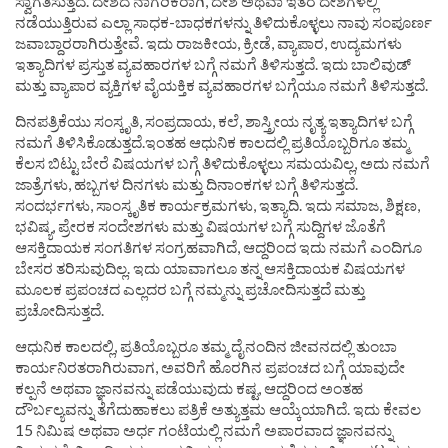
ಸ್ವಾಗತಿಸುತ್ತದೆ. ದೇಶದ ನಾಗರಿಕರಾಗಿ, ದೇಶ ಅಥವಾ ಇತರ ದೇಶಗಳಲ್ಲಿ
ನಡೆಯುತ್ತಿರುವ ಎಲ್ಲಾ ಸಾಧಕ-ಬಾಧಕಗಳನ್ನು ತಿಳಿದುಕೊಳ್ಳಲು ನಾವು ಸಂಪೂರ್ಣ
ಜವಾಬ್ದಾರರಾಗಿರುತ್ತೇವೆ. ಇದು ರಾಜಕೀಯ, ಕ್ರೀಡೆ, ವ್ಯಾಪಾರ, ಉದ್ಯಮಗಳು
ಇತ್ಯಾದಿಗಳ ಪ್ರಸ್ತುತ ವ್ಯವಹಾರಗಳ ಬಗ್ಗೆ ನಮಗೆ ತಿಳಿಸುತ್ತದೆ. ಇದು ಬಾಲಿವುಡ್
ಮತ್ತು ವ್ಯಾಪಾರ ವ್ಯಕ್ತಿಗಳ ವೈಯಕ್ತಿಕ ವ್ಯವಹಾರಗಳ ಬಗ್ಗೆಯೂ ನಮಗೆ ತಿಳಿಸುತ್ತದೆ.
ದಿನಪತ್ರಿಕೆಯು ಸಂಸ್ಕೃತಿ, ಸಂಪ್ರದಾಯ, ಕಲೆ, ಶಾಸ್ತ್ರೀಯ ನೃತ್ಯ ಇತ್ಯಾದಿಗಳ ಬಗ್ಗೆ
ನಮಗೆ ತಿಳಿಸಿಕೊಡುತ್ತದೆ.ಇಂತಹ ಆಧುನಿಕ ಕಾಲದಲ್ಲಿ ಪ್ರತಿಯೊಬ್ಬರಿಗೂ ತಮ್ಮ
ಕೆಲಸ ಬಿಟ್ಟು ಬೇರೆ ವಿಷಯಗಳ ಬಗ್ಗೆ ತಿಳಿದುಕೊಳ್ಳಲು ಸಮಯವಿಲ್ಲ, ಅದು ನಮಗೆ
ಜಾತ್ರೆಗಳು, ಹಬ್ಬಗಳ ದಿನಗಳು ಮತ್ತು ದಿನಾಂಕಗಳ ಬಗ್ಗೆ ತಿಳಿಸುತ್ತದೆ.
ಸಂದರ್ಭಗಳು, ಸಾಂಸ್ಕೃತಿಕ ಕಾರ್ಯಕ್ರಮಗಳು, ಇತ್ಯಾದಿ. ಇದು ಸಮಾಜ, ಶಿಕ್ಷಣ,
ಭವಿಷ್ಯ, ಪ್ರೇರಕ ಸಂದೇಶಗಳು ಮತ್ತು ವಿಷಯಗಳ ಬಗ್ಗೆ ಸುದ್ದಿಗಳ ಜೊತೆಗೆ
ಆಸಕ್ತಿದಾಯಕ ಸಂಗತಿಗಳ ಸಂಗ್ರಹವಾಗಿದೆ, ಆದ್ದರಿಂದ ಇದು ನಮಗೆ ಎಂದಿಗೂ
ಬೇಸರ ತರಿಸುವುದಿಲ್ಲ. ಇದು ಯಾವಾಗಲೂ ತನ್ನ ಆಸಕ್ತಿದಾಯಕ ವಿಷಯಗಳ
ಮೂಲಕ ಪ್ರಪಂಚದ ಎಲ್ಲದರ ಬಗ್ಗೆ ನಮ್ಮನ್ನು ಪ್ರಚೋದಿಸುತ್ತದೆ ಮತ್ತು
ಪ್ರಚೋದಿಸುತ್ತದೆ.
ಆಧುನಿಕ ಕಾಲದಲ್ಲಿ, ಪ್ರತಿಯೊಬ್ಬರೂ ತಮ್ಮ ದೈನಂದಿನ ಜೀವನದಲ್ಲಿ ತುಂಬಾ
ಕಾರ್ಯನಿರತರಾಗಿರುವಾಗ, ಅವರಿಗೆ ಹೊರಗಿನ ಪ್ರಪಂಚದ ಬಗ್ಗೆ ಯಾವುದೇ
ಕಲ್ಪನೆ ಅಥವಾ ಜ್ಞಾನವನ್ನು ಪಡೆಯುವುದು ಕಷ್ಟ, ಆದ್ದರಿಂದ ಅಂತಹ
ದೌರ್ಬಲ್ಯವನ್ನು ತೆಗೆದುಹಾಕಲು ಪತ್ರಿಕೆ ಅತ್ಯುತ್ತಮ ಆಯ್ಕೆಯಾಗಿದೆ. ಇದು ಕೇವಲ
15 ನಿಮಿಷ ಅಥವಾ ಅರ್ಧ ಗಂಟೆಯಲ್ಲಿ ನಮಗೆ ಅಪಾರವಾದ ಜ್ಞಾನವನ್ನು