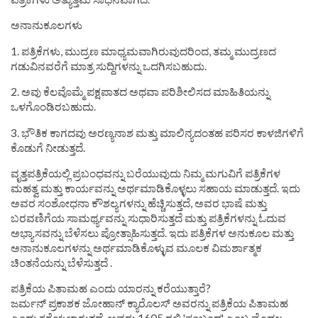
ಅನಾನುಕೂಲಗಳು
1. ಪತ್ರಿಕೆಗಳು, ಮುದ್ರಣ ಮಾಧ್ಯಮವಾಗಿರುವುದರಿಂದ, ತಮ್ಮ ಮುದ್ರಣದ
ಗಡುವಿನವರೆಗೆ ಮಾತ್ರ ಸುದ್ದಿಗಳನ್ನು ಒದಗಿಸಬಹುದು.
2. ಅವು ಕೆಲವೊಮ್ಮೆ ಪಕ್ಷಪಾತದ ಅಥವಾ ಪರಿಶೀಲಿಸದ ಮಾಹಿತಿಯನ್ನು
ಒಳಗೊಂಡಿರಬಹುದು.
3. ಭೌತಿಕ ಕಾಗದವು ಅರಣ್ಯನಾಶ ಮತ್ತು ಮಾಲಿನ್ಯದಂತಹ ಪರಿಸರ ಕಾಳಜಿಗಳಿಗೆ
ಕೊಡುಗೆ ನೀಡುತ್ತದೆ.
ವೃತ್ತಪತ್ರಿಕೆಯಲ್ಲಿ ಪ್ರಬಂಧವನ್ನು ಬರೆಯುವುದು ನಿಮ್ಮ ಮಗುವಿಗೆ ಪತ್ರಿಕೆಗಳ
ಮಹತ್ವ ಮತ್ತು ಕಾರ್ಯವನ್ನು ಅರ್ಥಮಾಡಿಕೊಳ್ಳಲು ಸಹಾಯ ಮಾಡುತ್ತದೆ. ಇದು
ಅವರ ಸಂಶೋಧನಾ ಕೌಶಲ್ಯಗಳನ್ನು ಹೆಚ್ಚಿಸುತ್ತದೆ, ಅವರ ಭಾಷೆ ಮತ್ತು
ಬರವಣಿಗೆಯ ಸಾಮರ್ಥ್ಯವನ್ನು ಸುಧಾರಿಸುತ್ತದೆ ಮತ್ತು ಪತ್ರಿಕೆಗಳನ್ನು ಓದುವ
ಅಭ್ಯಾಸವನ್ನು ಬೆಳೆಸಲು ಪ್ರೋತ್ಸಾಹಿಸುತ್ತದೆ. ಇದು ಪತ್ರಿಕೆಗಳ ಅನುಕೂಲ ಮತ್ತು
ಅನಾನುಕೂಲಗಳನ್ನು ಅರ್ಥಮಾಡಿಕೊಳ್ಳುವ ಮೂಲಕ ವಿಮರ್ಶಾತ್ಮಕ
ಚಿಂತನೆಯನ್ನು ಬೆಳೆಸುತ್ತದೆ .
ಪತ್ರಿಕೆಯ ಪಿತಾಮಹ ಎಂದು ಯಾರನ್ನು ಕರೆಯುತ್ತಾರೆ?
ಜರ್ಮನ್ ಪ್ರಕಾಶಕ ಜೋಹಾನ್ ಕ್ಯಾರೊಲಸ್ ಅವರನ್ನು ಪತ್ರಿಕೆಯ ಪಿತಾಮಹ