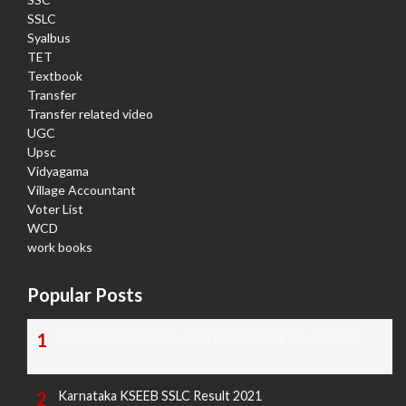
SSLC
Syalbus
TET
Textbook
Transfer
Transfer related video
UGC
Upsc
Vidyagama
Village Accountant
Voter List
WCD
work books
Popular Posts
TODAY'S KANNADA AND ENGLISH NEWS PAPERS
Karnataka KSEEB SSLC Result 2021