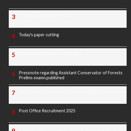
TODAY'S PAPER CUTTING
Today's paper cutting
Morarji exam question paper 2025
Pressnote regarding Assistant Conservator of Forests
Prelims examn.published
KREIS Murarji Desai Exam Question Paper & Key Answers
Post Office Recruitment 2025
Today's Covid-19 Media Bulletin Of Karnataka 14-04-2022