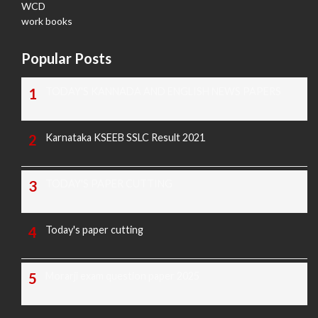
WCD
work books
Popular Posts
TODAY'S KANNADA AND ENGLISH NEWS PAPERS
Karnataka KSEEB SSLC Result 2021
TODAY'S PAPER CUTTING
Today's paper cutting
Morarji exam question paper 2025