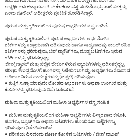
ಅಭ್ಯರ್ಥಿಗಳು ಕಡ್ಡಾಯವಾಗಿ ಈ ಕೆಳಕಂಡ ವಸ್ತ್ರ ಸಂಹಿತೆಯನ್ನು ಪಾಲಿಸತಕ್ಕದ್ದು
ಎಂದು ಪೊಲೀಸ್ ಅಧೀಕ್ಷಕರು ಪ್ರಕಟಣೆ ಹೊರಡಿಸಿದ್ದಾರೆ.
ಪುರುಷ ಮತ್ತು ತೃತೀಯಲಿಂಗ ಪುರುಷ ಅಭ್ಯರ್ಥಿಗಳ ವಸ್ತ್ರ ಸಂಹಿತೆ
ಪುರುಷ ಮತ್ತು ತೃತಿಯಲಿಂಗ ಪುರುಷ ಅಭ್ಯರ್ಥಿಗಳು ಅರ್ಧ ತೊಳಿನ
ಶರ್ಟ್‌ಗಳನ್ನು ಕಡ್ಡಾಯವಾಗಿ ಧರಿಸುವುದು ಹಾಗೂ ಸಾಧ್ಯವಾದಷ್ಟು ಕಾಲರ್ ರಹಿತ
ಶರ್ಟ್‌ಗಳನ್ನು ಧರಿಸುವುದು, ಜಿಪ್ ಪ್ಯಾಕೆಟ್‌ಗಳು, ದೊಡ್ಡ ಬಟನ್‌ಗಳು ಇರುವ
ಶರ್ಟ್‌ಗಳನ್ನು ಧರಿಸತಕ್ಕದ್ದಲ್ಲ.
.ಜೀನ್ಸ್ ಪ್ಯಾಂಟ್ ಮತ್ತು ಹೆಚ್ಚಿನ ಜೇಬುಗಳಿರುವ ಪ್ಯಾಂಟ್‌ಗಳನ್ನು ಧರಿಸತಕ್ಕದ್ದಲ್ಲ.
ಪರೀಕ್ಷಾ ಕೇಂದ್ರದೊಳಗೆ ಹೂಗಳನ್ನು ನಿಷೇದಿಸಲಾಗಿದ್ದು, ಅಭ್ಯರ್ಥಿಗಳು ತೆಳುವಾದ
ಅಡಿಬಾಗವಿರುವ ಪಾದರಕ್ಷೆಗಳನ್ನು (ಚಪ್ಪಲಿ) ಧರಿಸುವುದು.
• ಕುತ್ತಿಗೆ ಸುತ್ತಾ ಯಾವುದೇ ಲೋಹದ ಆಭರಣಗಳು ಅಥವಾ ಉಂಗುರ ಮತ್ತು
ಕಡತಗಳನ್ನು ಧರಿಸುವುದು ನಿಷೇದಿಸಲಾಗಿದೆ.
ಮಹಿಳಾ ಮತ್ತು ತೃತೀಯಲಿಂಗ ಮಹಿಳಾ ಅಭ್ಯರ್ಥಿಗಳ ವಸ್ತ್ರ ಸಂಹಿತೆ
• ಮಹಿಳಾ ಮತ್ತು ತೃತಿಯಲಿಂಗ ಮಹಿಳಾ ಅಭ್ಯರ್ಥಿಗಳು ವಿಸ್ತಾರವಾದ ಕಸೂತಿ,
ಹೂಗಳು, ಬ್ರೂಚ್‌ಗಳು ಅಥವಾ ಬಟನ್‌ಗಳು ಹೊಂದಿರುವ ಬಟ್ಟೆಗಳನ್ನು
ಧರಿಸುವುದು ನಿಷೇಧಿಸಲಾಗಿದೆ.
• ಪರೀಕ್ಷೆಯ ದಿನದಂದು ಪೂರ್ಣ ತೋಳಿನ ಬಟ್ಟೆಗಳನ್ನು / ಜೀನ್ಸ್ ಪ್ಯಾಂಟ್