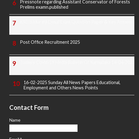
Pressnote regarding Assistant Conservator of Forests
Prelims examn.published
KREIS Murarji Desai Exam Question Paper & Key Answers
Post Office Recruitment 2025
Today's Covid-19 Media Bulletin Of Karnataka 14-04-2022
16-02-2025 Sunday All News Papers Educational,
Employment and Others News Points
Contact Form
Name