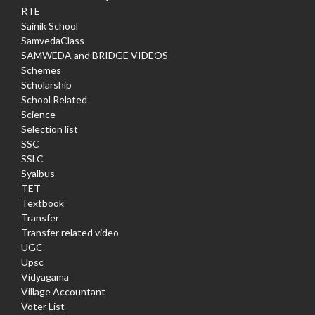
RTE
Sainik School
SamvedaClass
SAMWEDA and BRIDGE VIDEOS
Schemes
Scholarship
School Related
Science
Selection list
SSC
SSLC
Syalbus
TET
Textbook
Transfer
Transfer related video
UGC
Upsc
Vidyagama
Village Accountant
Voter List