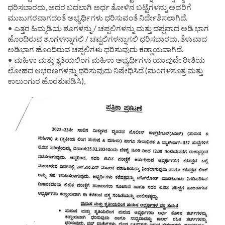
ಧರಿಸಬಾರದು, ಅದರ ಬದಲಾಗಿ ಅರ್ಧ ತೋಳಿನ ಬಟ್ಟೆಗಳನ್ನು ಅವರಿಗೆ
ಮುಜುಗರವಾಗದಂತೆ ಅಭ್ಯರ್ಥಿಗಳು ಧರಿಸುವಂತೆ ನಿರ್ದೇಶಿಸಲಾಗಿದೆ.
• ಎತ್ತರ ಹಿಮ್ಮಡಿಯ ಶೂಗಳನ್ನು / ಚಪ್ಪಲಿಗಳನ್ನು ಮತ್ತು ದಪ್ಪವಾದ ಅಡಿ ಭಾಗ
ಹೊಂದಿರುವ ಶೂಗಳನ್ನಾಗಲಿ / ಚಪ್ಪಲಿಗಳನ್ನಾಗಲಿ ಧರಿಸಬಾರದು, ತೆಳುವಾದ
ಅಡಿಭಾಗ ಹೊಂದಿರುವ ಚಪ್ಪಲಿಗಳು ಧರಿಸುವುದು ಕಡ್ಡಾಯವಾಗಿದೆ.
• ಮಹಿಳಾ ಮತ್ತು ತೃತಿಯಲಿಂಗ ಮಹಿಳಾ ಅಭ್ಯರ್ಥಿಗಳು ಯಾವುದೇ ರೀತಿಯ
ಲೋಹದ ಆಭರಣಗಳನ್ನು ಧರಿಸುವುದು ನಿಷೇಧಿಸಿದೆ (ಮಂಗಳಸೂತ್ರ ಮತ್ತು
ಕಾಲುಂಗುರ ಹೊರತುಪಡಿಸಿ),