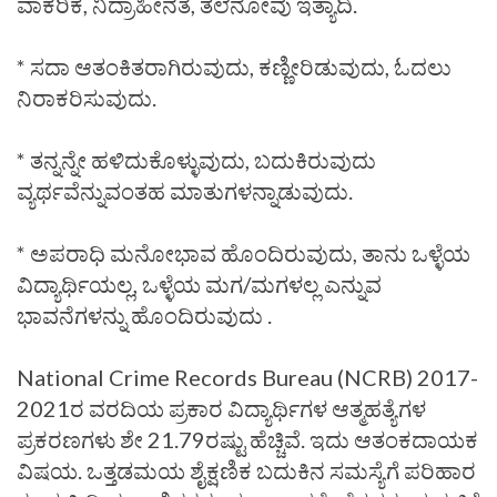
ವಾಕರಿಕೆ, ನಿದ್ರಾಹೀನತೆ, ತಲೆನೋವು ಇತ್ಯಾದಿ.
* ಸದಾ ಆತಂಕಿತರಾಗಿರುವುದು, ಕಣ್ಣೀರಿಡುವುದು, ಓದಲು
ನಿರಾಕರಿಸುವುದು.
* ತನ್ನನ್ನೇ ಹಳಿದುಕೊಳ್ಳುವುದು, ಬದುಕಿರುವುದು
ವ್ಯರ್ಥವೆನ್ನುವಂತಹ ಮಾತುಗಳನ್ನಾಡುವುದು.
* ಅಪರಾಧಿ ಮನೋಭಾವ ಹೊಂದಿರುವುದು, ತಾನು ಒಳ್ಳೆಯ
ವಿದ್ಯಾರ್ಥಿಯಲ್ಲ, ಒಳ್ಳೆಯ ಮಗ/ಮಗಳಲ್ಲ ಎನ್ನುವ
ಭಾವನೆಗಳನ್ನು ಹೊಂದಿರುವುದು .
National Crime Records Bureau (NCRB) 2017-
2021ರ ವರದಿಯ ಪ್ರಕಾರ ವಿದ್ಯಾರ್ಥಿಗಳ ಆತ್ಮಹತ್ಯೆಗಳ
ಪ್ರಕರಣಗಳು ಶೇ 21.79ರಷ್ಟು ಹೆಚ್ಚಿವೆ. ಇದು ಆತಂಕದಾಯಕ
ವಿಷಯ. ಒತ್ತಡಮಯ ಶೈಕ್ಷಣಿಕ ಬದುಕಿನ ಸಮಸ್ಯೆಗೆ ಪರಿಹಾರ