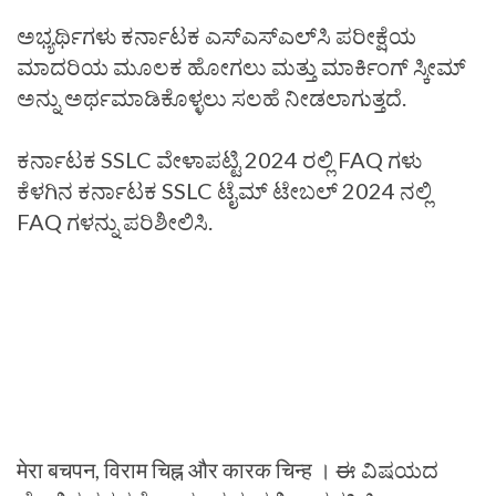
ಅಭ್ಯರ್ಥಿಗಳು ಕರ್ನಾಟಕ ಎಸ್‌ಎಸ್‌ಎಲ್‌ಸಿ ಪರೀಕ್ಷೆಯ
ಮಾದರಿಯ ಮೂಲಕ ಹೋಗಲು ಮತ್ತು ಮಾರ್ಕಿಂಗ್ ಸ್ಕೀಮ್
ಅನ್ನು ಅರ್ಥಮಾಡಿಕೊಳ್ಳಲು ಸಲಹೆ ನೀಡಲಾಗುತ್ತದೆ.
ಕರ್ನಾಟಕ SSLC ವೇಳಾಪಟ್ಟಿ 2024 ರಲ್ಲಿ FAQ ಗಳು
ಕೆಳಗಿನ ಕರ್ನಾಟಕ SSLC ಟೈಮ್ ಟೇಬಲ್ 2024 ನಲ್ಲಿ
FAQ ಗಳನ್ನು ಪರಿಶೀಲಿಸಿ.
मेरा बचपन, विराम चिह्न और कारक चिन्ह । ಈ ವಿಷಯದ