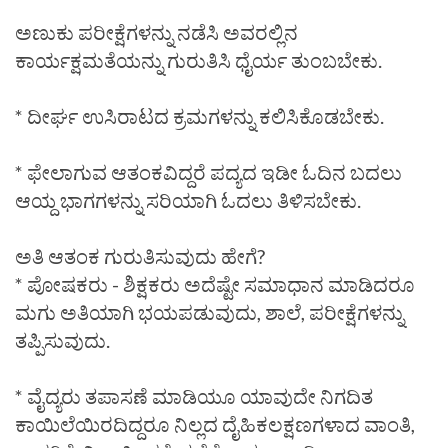
ಅಣುಕು ಪರೀಕ್ಷೆಗಳನ್ನು ನಡೆಸಿ ಅವರಲ್ಲಿನ
ಕಾರ್ಯಕ್ಷಮತೆಯನ್ನು ಗುರುತಿಸಿ ಧೈರ್ಯ ತುಂಬಬೇಕು.
* ದೀರ್ಘ ಉಸಿರಾಟದ ಕ್ರಮಗಳನ್ನು ಕಲಿಸಿಕೊಡಬೇಕು.
* ಫೇಲಾಗುವ ಆತಂಕವಿದ್ದರೆ ಪದ್ಯದ ಇಡೀ ಓದಿನ ಬದಲು
ಆಯ್ದ ಭಾಗಗಳನ್ನು ಸರಿಯಾಗಿ ಓದಲು ತಿಳಿಸಬೇಕು.
ಅತಿ ಆತಂಕ ಗುರುತಿಸುವುದು ಹೇಗೆ?
* ಪೋಷಕರು - ಶಿಕ್ಷಕರು ಅದೆಷ್ಟೇ ಸಮಾಧಾನ ಮಾಡಿದರೂ
ಮಗು ಅತಿಯಾಗಿ ಭಯಪಡುವುದು, ಶಾಲೆ, ಪರೀಕ್ಷೆಗಳನ್ನು
ತಪ್ಪಿಸುವುದು.
* ವೈದ್ಯರು ತಪಾಸಣೆ ಮಾಡಿಯೂ ಯಾವುದೇ ನಿಗದಿತ
ಕಾಯಿಲೆಯಿರದಿದ್ದರೂ ನಿಲ್ಲದ ದೈಹಿಕಲಕ್ಷಣಗಳಾದ ವಾಂತಿ,