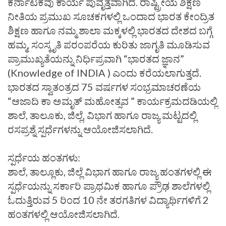
ಕರ್ನಾಟಕವು ಕಾರ್ಯ ಪುವೃತ್ತವಾಗಿದೆ. ರಾಷ್ಟ್ರೀಯ ಶಿಕ್ಷಣ
ನೀತಿಯ ಪ್ರಮುಖ ಸೂಚಕಗಳಲ್ಲಿ ಒಂದಾದ ಭಾರತ ಕೇಂದ್ರಿತ
ಶಿಕ್ಷಣ ಹಾಗೂ ನಮ್ಮ ಶಾಲಾ ಮಕ್ಕಳಲ್ಲಿ ಭಾರತದ ದೇಶದ ಬಗ್ಗೆ
ಹಮ್ಮ, ಸಂಸ್ಕೃತಿ ಪರಂಪರೆಯ ಕುರಿತು ಜಾಗೃತಿ ಮೂಡಿಸುವ
ಪ್ರಾಮುಖ್ಯತೆಯನ್ನು ನಿರ್ಧಿಪ್ರವಾಗಿ “ಭಾರತದ ಜ್ಞಾನ”
(Knowledge of INDIA ) ಎಂದು ಕರೆಯಲಾಗುತ್ತದೆ.
ಭಾರತದ ಸ್ವಾತಂತ್ರದ 75 ವರ್ಷಗಳ ಸಂಭ್ರಮಾಚರಣೆಯ
“ಆಜಾದಿ ಕಾ ಅಮೃತ್ ಮಹೋತ್ಸವ ” ಕಾರ್ಯಕ್ರಮದಡಿಯಲ್ಲಿ
ಶಾಲೆ, ತಾಲೂಕು, ಜಿಲ್ಲೆ, ವಿಭಾಗ ಹಾಗೂ ರಾಜ್ಯ ಮಟ್ಟದಲ್ಲಿ
ರಸಪ್ರಶ್ನೆ ಸ್ಪರ್ಧೆಗಳನ್ನು ಆಯೋಜಿಸಲಾಗಿದೆ.
ಸ್ಪರ್ಧೆಯ ಹಂತಗಳು:
ಶಾಲೆ, ತಾಲ್ಲೂಕು, ಜಿಲ್ಲೆ ವಿಭಾಗ ಹಾಗೂ ರಾಜ್ಯ ಹಂತಗಳಲ್ಲಿ ಈ
ಸ್ಪರ್ಧೆಯನ್ನು ಸರ್ಕಾರಿ ಪ್ರಾಥಮಿಕ ಹಾಗೂ ಪ್ರೌಢ ಶಾಲೆಗಳಲ್ಲಿ
ಓದುತ್ತಿರುವ 5 ರಿಂದ 10 ನೇ ತರಗತಿಗಳ ವಿದ್ಯಾರ್ಥಿಗಳಿಗೆ 2
ಹಂತಗಳಲ್ಲಿ ಆಯೋಜಿಸಲಾಗಿದೆ.