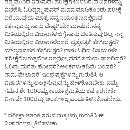
ನನ್ನ ಮುಂದೆ ಇರುವುದು ಪರೀಕ್ಷೆಗೆ ಉಳಿದಿರುವ ದಿನಗಳನ್ನು
ವಿಭಜಿಸಿ, ಓದಿದ್ದನ್ನು ಪುನರ್‌ ಮನನ ಮಾಡಿಕೊಂಡು ಪರೀಕ್ಷೆ
ಬರೆಯುವುದು ಮಾತ್ರ. ನನ್ನ ನಿಯಂತ್ರಣದಲ್ಲಿರುವ
ಕರ್ತವ್ಯವನ್ನು ನಾನು ಚೆನ್ನಾಗಿಯೇ ಮಾಡುವೆ. ನನ್ನ
ಮಿತಿಯಲ್ಲಿರದ ವಿಚಾರಗಳ ಬಗ್ಗೆ ನಾನು ಚಿಂತಿಸುವುದಿಲ್ಲ. ನನ್ನ
ಮಿತಿಯಲ್ಲಿರದ ವಿಚಾರಗಳೆಂದರೆ, ಪ್ರಶ್ನೆಪತ್ರಿಕೆ ಹೇಗಿರುತ್ತದೆ?
ಮೌಲ್ಯಮಾಪನ ಹೇಗಿರುತ್ತದೆ? ನಾನು ಓದಿದ ವಿಷಯಗಳೇ
ಪರೀಕ್ಷೆಗೆ ಬರುತ್ತದೋ ಇಲ್ಲವೋ, ನನಗೆ ಸಮಯ ಸಾಲದಿದ್ದರೆ?
ಓದಿದ್ದು ಮರೆತು ಹೋದರೆ? ಅಂಕಗಳು ಕಡಿಮೆ ಬಂದರೆ?
ನಾನು ಫೇಲಾದರೆ’ ಇಂಥ ಪ್ರಶ್ನೆಗಳನ್ನು ಗುರುತಿಸಿ ಆ
ವಿಚಾರಗಳನ್ನು ಅಲಕ್ಷಿಸುವುದನ್ನು ಹೇಳಿಕೊಡಬೇಕು. ನಮ್ಮ
ಗಮನ ಶೇ 100ರಷ್ಟು ಕಾರ್ಯಕ್ಷಮತೆಯ ಕಡೆ ಇರಬೇಕೇ
ವಿನಃ ಶೇ 100ರಷ್ಟು ಅಂಕಗಳಲ್ಲ ಎಂದು ತಿಳಿಸಿಕೊಡಬೇಕು.
* ಪರೀಕ್ಷಾ ಆತಂಕ ಇರುವ ಮಕ್ಕಳನ್ನು ಗುರುತಿಸಿ ಈ
ವಿಚಾರಗಳನ್ನು ತಿಳಿಸಬೇಕು.