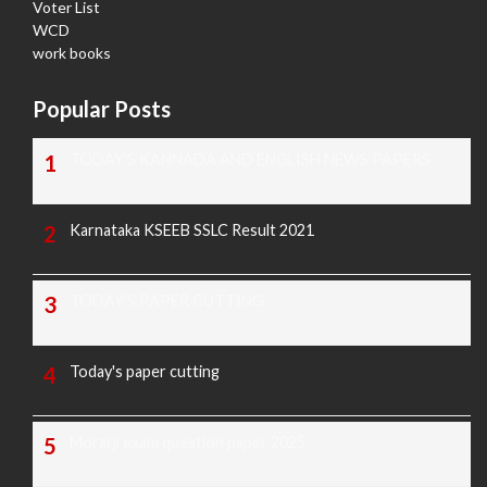
Voter List
WCD
work books
Popular Posts
TODAY'S KANNADA AND ENGLISH NEWS PAPERS
Karnataka KSEEB SSLC Result 2021
TODAY'S PAPER CUTTING
Today's paper cutting
Morarji exam question paper 2025