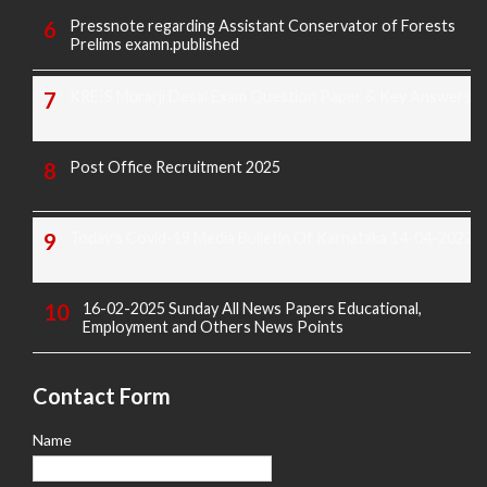
Pressnote regarding Assistant Conservator of Forests
Prelims examn.published
KREIS Murarji Desai Exam Question Paper & Key Answers
Post Office Recruitment 2025
Today's Covid-19 Media Bulletin Of Karnataka 14-04-2022
16-02-2025 Sunday All News Papers Educational,
Employment and Others News Points
Contact Form
Name