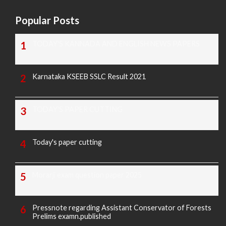
Popular Posts
TODAY'S KANNADA AND ENGLISH NEWS PAPERS
Karnataka KSEEB SSLC Result 2021
TODAY'S PAPER CUTTING
Today's paper cutting
Morarji exam question paper 2025
Pressnote regarding Assistant Conservator of Forests
Prelims examn.published