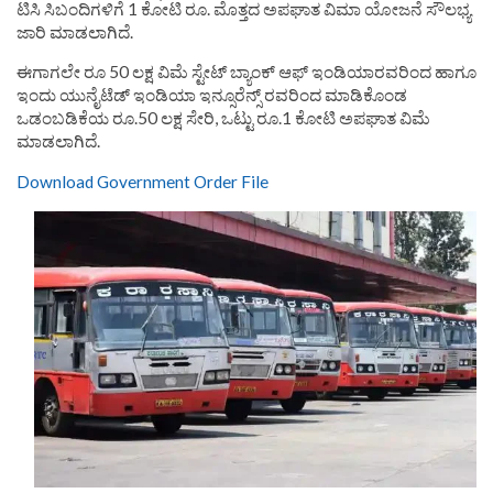
ಟಿಸಿ ಸಿಬಂದಿಗಳಿಗೆ 1 ಕೋಟಿ ರೂ. ಮೊತ್ತದ ಅಪಘಾತ ವಿಮಾ ಯೋಜನೆ ಸೌಲಭ್ಯ
ಜಾರಿ ಮಾಡಲಾಗಿದೆ.
ಈಗಾಗಲೇ ರೂ 50 ಲಕ್ಷ ವಿಮೆ ಸ್ಟೇಟ್ ಬ್ಯಾಂಕ್ ಆಫ್ ಇಂಡಿಯಾರವರಿಂದ ಹಾಗೂ
ಇಂದು ಯುನೈಟೆಡ್ ಇಂಡಿಯಾ ಇನ್ಸೂರೆನ್ಸ್ ರವರಿಂದ ಮಾಡಿಕೊಂಡ
ಒಡಂಬಡಿಕೆಯ ರೂ.50 ಲಕ್ಷ ಸೇರಿ, ಒಟ್ಟು ರೂ.1 ಕೋಟಿ ಅಪಘಾತ ವಿಮೆ
ಮಾಡಲಾಗಿದೆ.
Download Government Order File