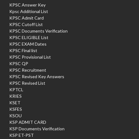
KPSC Answer Key
Kpsc Additional List
KPSC Admit Card
KPSC Cutoff List
KPSC Documents Verification
KPSC ELIGIBLE List
KPSC EXAM Dates
KPSC Final list
KPSC Provisional List
KPSC QP
KPSC Recruitment
KPSC Revised Key Answers
KPSC Revised List
KPTCL
KRIES
KSET
KSFES
KSOU
KSP ADMIT CARD
KSP Documents Verification
KSP ET-PST