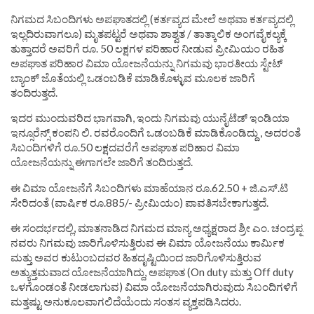
ನಿಗಮದ ಸಿಬಂದಿಗಳು ಅಪಘಾತದಲ್ಲಿ (ಕರ್ತವ್ಯದ ಮೇಲೆ ಅಥವಾ ಕರ್ತವ್ಯದಲ್ಲಿ
ಇಲ್ಲದಿರುವಾಗಲೂ) ಮೃತಪಟ್ಟರೆ ಅಥವಾ ಶಾಶ್ವತ / ತಾತ್ಕಾಲಿಕ ಅಂಗವೈಕಲ್ಯಕ್ಕೆ
ತುತ್ತಾದರೆ ಅವರಿಗೆ ರೂ. 50 ಲಕ್ಷಗಳ ಪರಿಹಾರ ನೀಡುವ ಪ್ರೀಮಿಯಂ ರಹಿತ
ಅಪಘಾತ ಪರಿಹಾರ ವಿಮಾ ಯೋಜನೆಯನ್ನು ನಿಗಮವು ಭಾರತೀಯ ಸ್ಟೇಟ್
ಬ್ಯಾಂಕ್ ಜೊತೆಯಲ್ಲಿ ಒಡಂಬಡಿಕೆ ಮಾಡಿಕೊಳ್ಳುವ ಮೂಲಕ ಜಾರಿಗೆ
ತಂದಿರುತ್ತದೆ.
ಇದರ ಮುಂದುವರಿದ ಭಾಗವಾಗಿ, ಇಂದು ನಿಗಮವು ಯುನೈಟೆಡ್ ಇಂಡಿಯಾ
ಇನ್ಸೂರೆನ್ಸ್ ಕಂಪನಿ ಲಿ. ರವರೊಂದಿಗೆ ಒಡಂಬಡಿಕೆ ಮಾಡಿಕೊಂಡಿದ್ದು , ಅದರಂತೆ
ಸಿಬಂದಿಗಳಿಗೆ ರೂ.50 ಲಕ್ಷದವರೆಗೆ ಅಪಘಾತ ಪರಿಹಾರ ವಿಮಾ
ಯೋಜನೆಯನ್ನು ಈಗಾಗಲೇ ಜಾರಿಗೆ ತಂದಿರುತ್ತದೆ.
ಈ ವಿಮಾ ಯೋಜನೆಗೆ ಸಿಬಂದಿಗಳು ಮಾಹೆಯಾನ ರೂ.62.50 + ಜಿ.ಎಸ್.ಟಿ
ಸೇರಿದಂತೆ (ವಾರ್ಷಿಕ ರೂ.885/- ಪ್ರೀಮಿಯಂ) ಪಾವತಿಸಬೇಕಾಗುತ್ತದೆ.
ಈ ಸಂದರ್ಭದಲ್ಲಿ, ಮಾತನಾಡಿದ ನಿಗಮದ ಮಾನ್ಯ ಅಧ್ಯಕ್ಷರಾದ ಶ್ರೀ ಎಂ. ಚಂದ್ರಪ್ಪ
ನವರು ನಿಗಮವು ಜಾರಿಗೊಳಿಸುತ್ತಿರುವ ಈ ವಿಮಾ ಯೋಜನೆಯು ಕಾರ್ಮಿಕ
ಮತ್ತು ಅವರ ಕುಟುಂಬದವರ ಹಿತದೃಷ್ಟಿಯಿಂದ ಜಾರಿಗೊಳಿಸುತ್ತಿರುವ
ಅತ್ಯುತ್ತಮವಾದ ಯೋಜನೆಯಾಗಿದ್ದು, ಅಪಘಾತ (On duty ಮತ್ತು Off duty
ಒಳಗೊಂಡಂತೆ ನೀಡಲಾಗುವ) ವಿಮಾ ಯೋಜನೆಯಾಗಿರುವುದು ಸಿಬಂದಿಗಳಿಗೆ
ಮತ್ತಷ್ಟು ಅನುಕೂಲವಾಗಲಿದೆಯೆಂದು ಸಂತಸ ವ್ಯಕ್ತಪಡಿಸಿದರು.