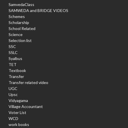
SamvedaClass
SAMWEDA and BRIDGE VIDEOS
Schemes
Scholarship
School Related
Science
Selection list
SSC
SSLC
Syalbus
TET
Textbook
Transfer
Transfer related video
UGC
Upsc
Vidyagama
Village Accountant
Voter List
WCD
work books