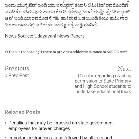
ಇಂದು ಯುನೈಟೆಡ್ ಇಂಡಿಯಾ ಇನ್ಸೂರೆನ್ಸ್ ಕಂಪನಿ ಲಿಮಿಟೆಡ್ ರವರೊಂದಿಗೆ
ಮಾಡಿಕೊಂಡಿರುವುದು ಹಾಗೂ ಕೆಲ ದಿನಗಳಷ್ಟು ಹಿಂದೆಯಷ್ಟೇ, ಸ್ಟೇಟ್ ಬ್ಯಾಂಕ್
ಆಪ್ ಇಂಡಿಯಾರವರೊಡನೆ ಸಹಿ ಹಾಕಿರುವ ಒಡಂಬಂಡಿಕೆಯು ಕಾರ್ಮಿಕರ
ಹಿತ ಕಾಪಾಡುವಲ್ಲಿ ಚರಿತಾರ್ಹವಾದ ಕ್ಷಣಕ್ಕೆ ಸಾಕ್ಷಿಯಾಗಿದೆ.
News Source: Udayavani News Papers
Thanks for reading
1 crore to provide accident insurance to KSRTC staff
Previous
Next
« Prev Post
Circular regarding granting
permission to State Primary
and High School students to
undertake educational tours
Related Posts
Penalties that may be imposed on state government
employees for proven charges
Important instructions to be followed by officers and