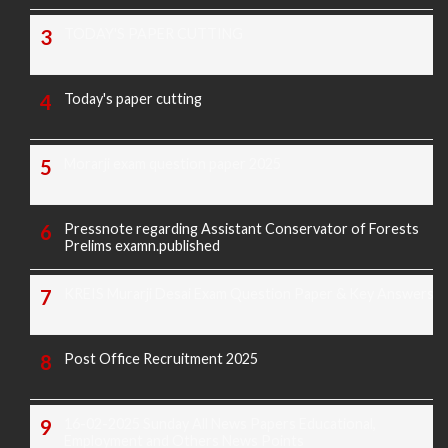
TODAY'S PAPER CUTTING
Today's paper cutting
Morarji exam question paper 2025
Pressnote regarding Assistant Conservator of Forests
Prelims examn.published
KREIS Murarji Desai Exam Question Paper & Key Answers
Post Office Recruitment 2025
16-02-2025 Sunday All News Papers Educational,
Employment and Others News Points