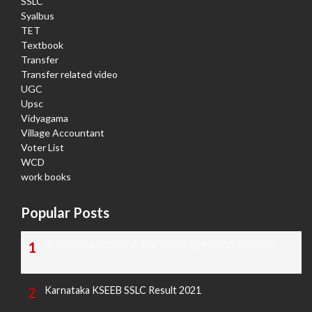
SSLC
Syalbus
TET
Textbook
Transfer
Transfer related video
UGC
Upsc
Vidyagama
Village Accountant
Voter List
WCD
work books
Popular Posts
TODAY'S KANNADA AND ENGLISH NEWS PAPERS
Karnataka KSEEB SSLC Result 2021