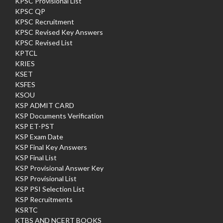
KPSC Provisional List
KPSC QP
KPSC Recruitment
KPSC Revised Key Answers
KPSC Revised List
KPTCL
KRIES
KSET
KSFES
KSOU
KSP ADMIT CARD
KSP Documents Verification
KSP ET-PST
KSP Exam Date
KSP Final Key Answers
KSP Final List
KSP Provisional Answer Key
KSP Provisional List
KSP PSI Selection List
KSP Recruitments
KSRTC
KTBS AND NCERT BOOKS