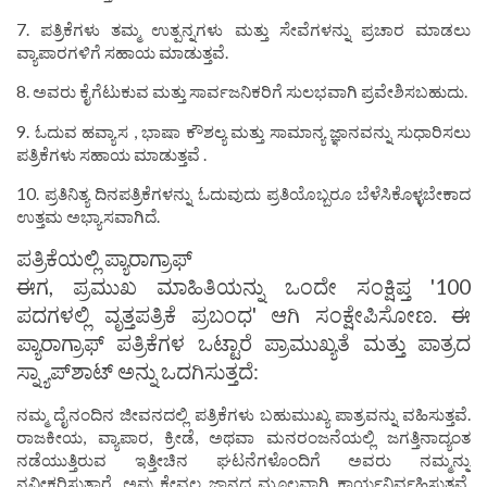
7. ಪತ್ರಿಕೆಗಳು ತಮ್ಮ ಉತ್ಪನ್ನಗಳು ಮತ್ತು ಸೇವೆಗಳನ್ನು ಪ್ರಚಾರ ಮಾಡಲು
ವ್ಯಾಪಾರಗಳಿಗೆ ಸಹಾಯ ಮಾಡುತ್ತವೆ.
8. ಅವರು ಕೈಗೆಟುಕುವ ಮತ್ತು ಸಾರ್ವಜನಿಕರಿಗೆ ಸುಲಭವಾಗಿ ಪ್ರವೇಶಿಸಬಹುದು.
9. ಓದುವ ಹವ್ಯಾಸ , ಭಾಷಾ ಕೌಶಲ್ಯ ಮತ್ತು ಸಾಮಾನ್ಯ ಜ್ಞಾನವನ್ನು ಸುಧಾರಿಸಲು
ಪತ್ರಿಕೆಗಳು ಸಹಾಯ ಮಾಡುತ್ತವೆ .
10. ಪ್ರತಿನಿತ್ಯ ದಿನಪತ್ರಿಕೆಗಳನ್ನು ಓದುವುದು ಪ್ರತಿಯೊಬ್ಬರೂ ಬೆಳೆಸಿಕೊಳ್ಳಬೇಕಾದ
ಉತ್ತಮ ಅಭ್ಯಾಸವಾಗಿದೆ.
ಪತ್ರಿಕೆಯಲ್ಲಿ ಪ್ಯಾರಾಗ್ರಾಫ್
ಈಗ, ಪ್ರಮುಖ ಮಾಹಿತಿಯನ್ನು ಒಂದೇ ಸಂಕ್ಷಿಪ್ತ '100
ಪದಗಳಲ್ಲಿ ವೃತ್ತಪತ್ರಿಕೆ ಪ್ರಬಂಧ' ಆಗಿ ಸಂಕ್ಷೇಪಿಸೋಣ. ಈ
ಪ್ಯಾರಾಗ್ರಾಫ್ ಪತ್ರಿಕೆಗಳ ಒಟ್ಟಾರೆ ಪ್ರಾಮುಖ್ಯತೆ ಮತ್ತು ಪಾತ್ರದ
ಸ್ನ್ಯಾಪ್‌ಶಾಟ್ ಅನ್ನು ಒದಗಿಸುತ್ತದೆ:
ನಮ್ಮ ದೈನಂದಿನ ಜೀವನದಲ್ಲಿ ಪತ್ರಿಕೆಗಳು ಬಹುಮುಖ್ಯ ಪಾತ್ರವನ್ನು ವಹಿಸುತ್ತವೆ.
ರಾಜಕೀಯ, ವ್ಯಾಪಾರ, ಕ್ರೀಡೆ, ಅಥವಾ ಮನರಂಜನೆಯಲ್ಲಿ ಜಗತ್ತಿನಾದ್ಯಂತ
ನಡೆಯುತ್ತಿರುವ ಇತ್ತೀಚಿನ ಘಟನೆಗಳೊಂದಿಗೆ ಅವರು ನಮ್ಮನ್ನು
ನವೀಕರಿಸುತ್ತಾರೆ. ಅವು ಕೇವಲ ಜ್ಞಾನದ ಮೂಲವಾಗಿ ಕಾರ್ಯನಿರ್ವಹಿಸುತ್ತವೆ,