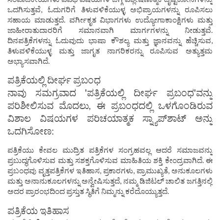
ಒದಗಿಸುತ್ತವೆ, ಓದುಗರಿಗೆ ತಿಳುವಳಿಕೆಯುಳ್ಳ ಅಭಿಪ್ರಾಯಗಳನ್ನು ರೂಪಿಸಲು
ಸಹಾಯ ಮಾಡುತ್ತದೆ. ವರ್ಗೀಕೃತ ವಿಭಾಗಗಳು ಉದ್ಯೋಗಾಕಾಂಕ್ಷಿಗಳು ಮತ್ತು
ಜಾಹೀರಾತುದಾರರಿಗೆ ಸಮಾನವಾಗಿ ಮಾರ್ಗಗಳನ್ನು ನೀಡುತ್ತವೆ.
ದಿನಪತ್ರಿಕೆಗಳನ್ನು ಓದುವುದು ಭಾಷಾ ಕೌಶಲ್ಯ ಮತ್ತು ಜ್ಞಾನವನ್ನು ಹೆಚ್ಚಿಸುವ,
ತಿಳುವಳಿಕೆಯುಳ್ಳ ಮತ್ತು ಜಾಗೃತ ನಾಗರಿಕರನ್ನು ರೂಪಿಸುವ ಅತ್ಯುತ್ತಮ
ಅಭ್ಯಾಸವಾಗಿದೆ.
ಪತ್ರಿಕೆಯಲ್ಲಿ ದೀರ್ಘ ಪ್ರಬಂಧ
ನಾವು ಸಮಗ್ರವಾದ 'ಪತ್ರಿಕೆಯಲ್ಲಿ ದೀರ್ಘ ಪ್ರಬಂಧ'ವನ್ನು
ಪರಿಶೀಲಿಸುವ ಮೊದಲು, ಈ ಪ್ರಬಂಧದಲ್ಲಿ ಒಳಗೊಂಡಿರುವ
ವಿಶಾಲ ವಿಷಯಗಳ ಪರಿಚಯಾತ್ಮಕ ಸ್ನ್ಯಾಪ್‌ಶಾಟ್ ಅನ್ನು
ಒದಗಿಸೋಣ:
ಪತ್ರಿಕೆಯು ಕೇವಲ ಮುದ್ರಿತ ಪತ್ರಿಕೆಗಳ ಸಂಗ್ರಹವಲ್ಲ ಆದರೆ ಸಮಾಜವನ್ನು
ಪ್ರಬುದ್ಧಗೊಳಿಸುವ ಮತ್ತು ಸಶಕ್ತಗೊಳಿಸುವ ಮಾಹಿತಿಯ ಶಕ್ತಿ ಕೇಂದ್ರವಾಗಿದೆ. ಈ
ಪ್ರಬಂಧವು ವೃತ್ತಪತ್ರಿಕೆಗಳ ಇತಿಹಾಸ, ಪ್ರಕಾರಗಳು, ಪ್ರಾಮುಖ್ಯತೆ, ಅನುಕೂಲಗಳು
ಮತ್ತು ಅನಾನುಕೂಲಗಳನ್ನು ಅನ್ವೇಷಿಸುತ್ತದೆ, ನಮ್ಮ ಡಿಜಿಟಲ್ ಚಾಲಿತ ಜಗತ್ತಿನಲ್ಲಿ
ಅದರ ಪ್ರಾರಂಭದಿಂದ ಪ್ರಸ್ತುತ ಸ್ಥಿತಿಗೆ ನಿಮ್ಮನ್ನು ಕರೆದೊಯ್ಯುತ್ತದೆ.
ಪತ್ರಿಕೆಯ ಇತಿಹಾಸ