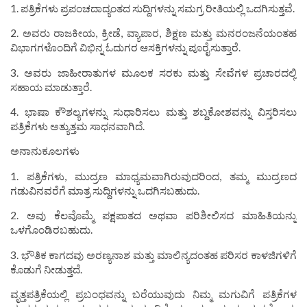
1. ಪತ್ರಿಕೆಗಳು ಪ್ರಪಂಚದಾದ್ಯಂತದ ಸುದ್ದಿಗಳನ್ನು ಸಮಗ್ರ ರೀತಿಯಲ್ಲಿ ಒದಗಿಸುತ್ತವೆ.
2. ಅವರು ರಾಜಕೀಯ, ಕ್ರೀಡೆ, ವ್ಯಾಪಾರ, ಶಿಕ್ಷಣ ಮತ್ತು ಮನರಂಜನೆಯಂತಹ
ವಿಭಾಗಗಳೊಂದಿಗೆ ವಿಭಿನ್ನ ಓದುಗರ ಆಸಕ್ತಿಗಳನ್ನು ಪೂರೈಸುತ್ತಾರೆ.
3. ಅವರು ಜಾಹೀರಾತುಗಳ ಮೂಲಕ ಸರಕು ಮತ್ತು ಸೇವೆಗಳ ಪ್ರಚಾರದಲ್ಲಿ
ಸಹಾಯ ಮಾಡುತ್ತಾರೆ.
4. ಭಾಷಾ ಕೌಶಲ್ಯಗಳನ್ನು ಸುಧಾರಿಸಲು ಮತ್ತು ಶಬ್ದಕೋಶವನ್ನು ವಿಸ್ತರಿಸಲು
ಪತ್ರಿಕೆಗಳು ಅತ್ಯುತ್ತಮ ಸಾಧನವಾಗಿದೆ.
ಅನಾನುಕೂಲಗಳು
1. ಪತ್ರಿಕೆಗಳು, ಮುದ್ರಣ ಮಾಧ್ಯಮವಾಗಿರುವುದರಿಂದ, ತಮ್ಮ ಮುದ್ರಣದ
ಗಡುವಿನವರೆಗೆ ಮಾತ್ರ ಸುದ್ದಿಗಳನ್ನು ಒದಗಿಸಬಹುದು.
2. ಅವು ಕೆಲವೊಮ್ಮೆ ಪಕ್ಷಪಾತದ ಅಥವಾ ಪರಿಶೀಲಿಸದ ಮಾಹಿತಿಯನ್ನು
ಒಳಗೊಂಡಿರಬಹುದು.
3. ಭೌತಿಕ ಕಾಗದವು ಅರಣ್ಯನಾಶ ಮತ್ತು ಮಾಲಿನ್ಯದಂತಹ ಪರಿಸರ ಕಾಳಜಿಗಳಿಗೆ
ಕೊಡುಗೆ ನೀಡುತ್ತದೆ.
ವೃತ್ತಪತ್ರಿಕೆಯಲ್ಲಿ ಪ್ರಬಂಧವನ್ನು ಬರೆಯುವುದು ನಿಮ್ಮ ಮಗುವಿಗೆ ಪತ್ರಿಕೆಗಳ