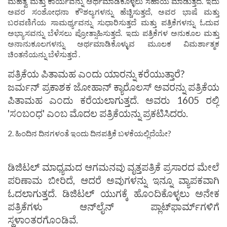
ಮಹತ್ವ ಮತ್ತು ಕಾರ್ಯವನ್ನು ಅರ್ಥಮಾಡಿಕೊಳ್ಳಲು ಸಹಾಯ ಮಾಡುತ್ತದೆ. ಇದು
ಅವರ ಸಂಶೋಧನಾ ಕೌಶಲ್ಯಗಳನ್ನು ಹೆಚ್ಚಿಸುತ್ತದೆ, ಅವರ ಭಾಷೆ ಮತ್ತು
ಬರವಣಿಗೆಯ ಸಾಮರ್ಥ್ಯವನ್ನು ಸುಧಾರಿಸುತ್ತದೆ ಮತ್ತು ಪತ್ರಿಕೆಗಳನ್ನು ಓದುವ
ಅಭ್ಯಾಸವನ್ನು ಬೆಳೆಸಲು ಪ್ರೋತ್ಸಾಹಿಸುತ್ತದೆ. ಇದು ಪತ್ರಿಕೆಗಳ ಅನುಕೂಲ ಮತ್ತು
ಅನಾನುಕೂಲಗಳನ್ನು ಅರ್ಥಮಾಡಿಕೊಳ್ಳುವ ಮೂಲಕ ವಿಮರ್ಶಾತ್ಮಕ
ಚಿಂತನೆಯನ್ನು ಬೆಳೆಸುತ್ತದೆ .
ಪತ್ರಿಕೆಯ ಪಿತಾಮಹ ಎಂದು ಯಾರನ್ನು ಕರೆಯುತ್ತಾರೆ?
ಜರ್ಮನ್ ಪ್ರಕಾಶಕ ಜೋಹಾನ್ ಕ್ಯಾರೊಲಸ್ ಅವರನ್ನು ಪತ್ರಿಕೆಯ
ಪಿತಾಮಹ ಎಂದು ಕರೆಯಲಾಗುತ್ತದೆ. ಅವರು 1605 ರಲ್ಲಿ
'ಸಂಬಂಧ' ಎಂಬ ಮೊದಲ ಪತ್ರಿಕೆಯನ್ನು ಪ್ರಕಟಿಸಿದರು.
2. ಹಿಂದಿನ ದಿನಗಳಂತೆ ಇಂದು ದಿನಪತ್ರಿಕೆ ಬಳಕೆಯಲ್ಲಿದೆಯೇ?
ಡಿಜಿಟಲ್ ಮಾಧ್ಯಮದ ಆಗಮನವು ವೃತ್ತಪತ್ರಿಕೆ ಪ್ರಸಾರದ ಮೇಲೆ
ಪರಿಣಾಮ ಬೀರಿದೆ, ಆದರೆ ಅವುಗಳನ್ನು ಇನ್ನೂ ವ್ಯಾಪಕವಾಗಿ
ಓದಲಾಗುತ್ತದೆ. ಡಿಜಿಟಲ್ ಯುಗಕ್ಕೆ ಹೊಂದಿಕೊಳ್ಳಲು ಅನೇಕ
ಪತ್ರಿಕೆಗಳು ಆನ್‌ಲೈನ್ ಪ್ಲಾಟ್‌ಫಾರ್ಮ್‌ಗಳಿಗೆ
ಸ್ಥಳಾಂತರಗೊಂಡಿವೆ.