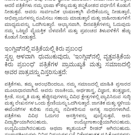
ಆದರೆ ಪತ್ರಿಕೆಗಳು ನಮ್ಮ ಭಾಷಾ ಕೌಶಲ್ಯ ಮತ್ತು ಶಬ್ದಕೋಶದ ವರ್ಧನೆಗೆ ಕೊಡುಗೆ
ನೀಡುತ್ತವೆ. ಅವರು ಸಾರ್ವಜನಿಕ ಭಾಷಣಕ್ಕಾಗಿ ವೇದಿಕೆಯನ್ನು ನೀಡುತ್ತಾರೆ,
ಅಭಿಪ್ರಾಯಗಳನ್ನು ರೂಪಿಸಲು ಸಹಾಯ ಮಾಡುತ್ತಾರೆ ಮತ್ತು ಜಾಹೀರಾತುಗಳಿಗೆ
ಮಾಧ್ಯಮವನ್ನು ಒದಗಿಸುತ್ತಾರೆ. ಅಭ್ಯಾಸವಾಗಿ, ದಿನಪತ್ರಿಕೆಗಳನ್ನು ಓದುವುದು
ನಮ್ಮ ಒಟ್ಟಾರೆ ವೈಯಕ್ತಿಕ ಬೆಳವಣಿಗೆ ಮತ್ತು ಪ್ರಪಂಚದ ತಿಳುವಳಿಕೆಗೆ ಹೆಚ್ಚು
ಕೊಡುಗೆ ನೀಡುತ್ತದೆ.
ಇಂಗ್ಲಿಷ್‌ನಲ್ಲಿ ಪತ್ರಿಕೆಯಲ್ಲಿ ಕಿರು ಪ್ರಬಂಧ
ಸ್ವಲ್ಪ ಆಳವಾಗಿ ಧುಮುಕುವುದು, 'ಇಂಗ್ಲಿಷ್‌ನಲ್ಲಿ ವೃತ್ತಪತ್ರಿಕೆಯ
ಕಿರು ಪ್ರಬಂಧ' ಪತ್ರಿಕೆಗಳ ಪ್ರಾಮುಖ್ಯತೆ ಮತ್ತು ಸಮಾಜದಲ್ಲಿ
ಅವರ ಪಾತ್ರವನ್ನು ವಿಸ್ತರಿಸುತ್ತದೆ:
ಪತ್ರಿಕೆಗಳು, ತಮ್ಮ ಆರಂಭದಿಂದಲೂ, ನಮ್ಮ ಸಮಾಜದಲ್ಲಿ ಮಾಹಿತಿ ಪ್ರಸಾರದ
ಮೂಲಾಧಾರವಾಗಿದೆ. ಅವರು ರಾಜಕೀಯ, ಅರ್ಥಶಾಸ್ತ್ರ, ವಿಜ್ಞಾನ, ತಂತ್ರಜ್ಞಾನ,
ಕ್ರೀಡೆ, ಸಂಸ್ಕೃತಿ ಮತ್ತು ಹೆಚ್ಚಿನವುಗಳನ್ನು ವಿವಿಧ ಕ್ಷೇತ್ರಗಳಲ್ಲಿ ವ್ಯಾಪಿಸಿರುವ ಸುದ್ದಿ
ಮತ್ತು ಲೇಖನಗಳ ಒಂದು ಶ್ರೇಣಿಯನ್ನು ಒದಗಿಸುತ್ತಾರೆ. ಜಾಗತಿಕ ಮತ್ತು ಸ್ಥಳೀಯ
ಈವೆಂಟ್‌ಗಳ ಕುರಿತು ನಮ್ಮನ್ನು ನವೀಕರಿಸುವ ಅಗತ್ಯ ಸಾಧನಗಳಾಗಿವೆ.
ಪತ್ರಿಕೆಗಳು ವಿವಿಧ ಓದುಗರ ಆಸಕ್ತಿಗಳನ್ನು ಪೂರೈಸುತ್ತವೆ, ಅದು
ವಿದ್ಯಾರ್ಥಿಯಾಗಿರಬಹುದು, ಉದ್ಯೋಗಾಕಾಂಕ್ಷಿಯಾಗಿರಬಹುದು,
ಉದ್ಯಮಿಯಾಗಿರಬಹುದು ಅಥವಾ ಕ್ಯಾಶುಯಲ್ ರೀಡರ್ ಆಗಿರಬಹುದು.
ಸಂಪಾದಕೀಯಗಳು ವಿವಿಧ ವಿಷಯಗಳ ಬಗ್ಗೆ ವಿಶ್ಲೇಷಣಾತ್ಮಕ ದೃಷ್ಟಿಕೋನಗಳನ್ನು