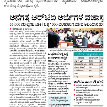
ವ್ಯವಹಾರಗಳು ಮತ್ತು ಪ್ರಪಂಚದೊಂದಿಗೆ ವ್ಯಾಪಕವಾಗಿ ತೊಡಗಿಸಿಕೊಳ್ಳಲು
ಅವರನ್ನು ಪ್ರೋತ್ಸಾಹಿಸುತ್ತದೆ.