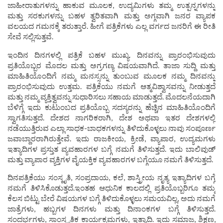
ಜಾಹೀರಾತುಗಳನ್ನು ಹಾಕುವ ಮೂಲಕ, ಉದ್ಯಮಿಗಳು ತಮ್ಮ ಉತ್ಪನ್ನಗಳನ್ನು
ಮತ್ತು ಸರಕುಗಳನ್ನು ಬಹಳ ತ್ವರಿತವಾಗಿ ಮತ್ತು ಅಗ್ಗವಾಗಿ ಜನರ ವ್ಯಾಪಕ
ವಲಯದ ಗಮನಕ್ಕೆ ತರುತ್ತಾರೆ. ಹೀಗೆ ಪತ್ರಿಕೆಗಳು ಎಲ್ಲ ವರ್ಗದ ಜನರಿಗೆ ಈ ರೀತಿ
ಸೇವೆ ಸಲ್ಲಿಸುತ್ತವೆ.
ಇಂದಿನ ದಿನಗಳಲ್ಲಿ ಪತ್ರಿಕೆ ಬಹಳ ಮುಖ್ಯ. ದಿನವನ್ನು ಪ್ರಾರಂಭಿಸುವುದು
ಪ್ರತಿಯೊಬ್ಬರ ಮೊದಲ ಮತ್ತು ಅಗ್ರಗಣ್ಯ ವಿಷಯವಾಗಿದೆ. ತಾಜಾ ಸುದ್ದಿ ಮತ್ತು
ಮಾಹಿತಿಯೊಂದಿಗೆ ನಮ್ಮ ಮನಸ್ಸನ್ನು ತುಂಬುವ ಮೂಲಕ ನಮ್ಮ ದಿನವನ್ನು
ಪ್ರಾರಂಭಿಸುವುದು ಉತ್ತಮ. ಪತ್ರಿಕೆಯು ನಮಗೆ ಆತ್ಮವಿಶ್ವಾಸವನ್ನು ನೀಡುತ್ತದೆ
ಮತ್ತು ನಮ್ಮ ವ್ಯಕ್ತಿತ್ವವನ್ನು ಸುಧಾರಿಸಲು ಸಹಾಯ ಮಾಡುತ್ತದೆ. ಮೊದಲನೆಯದಾಗಿ
ಬೆಳಿಗ್ಗೆ ಇದು ಕುಟುಂಬದ ಪ್ರತಿಯೊಬ್ಬ ಸದಸ್ಯರನ್ನು ಹೆಚ್ಚಿನ ಮಾಹಿತಿಯೊಂದಿಗೆ
ಸ್ವಾಗತಿಸುತ್ತದೆ. ದೇಶದ ನಾಗರಿಕರಾಗಿ, ದೇಶ ಅಥವಾ ಇತರ ದೇಶಗಳಲ್ಲಿ
ನಡೆಯುತ್ತಿರುವ ಎಲ್ಲಾ ಸಾಧಕ-ಬಾಧಕಗಳನ್ನು ತಿಳಿದುಕೊಳ್ಳಲು ನಾವು ಸಂಪೂರ್ಣ
ಜವಾಬ್ದಾರರಾಗಿರುತ್ತೇವೆ. ಇದು ರಾಜಕೀಯ, ಕ್ರೀಡೆ, ವ್ಯಾಪಾರ, ಉದ್ಯಮಗಳು
ಇತ್ಯಾದಿಗಳ ಪ್ರಸ್ತುತ ವ್ಯವಹಾರಗಳ ಬಗ್ಗೆ ನಮಗೆ ತಿಳಿಸುತ್ತದೆ. ಇದು ಬಾಲಿವುಡ್
ಮತ್ತು ವ್ಯಾಪಾರ ವ್ಯಕ್ತಿಗಳ ವೈಯಕ್ತಿಕ ವ್ಯವಹಾರಗಳ ಬಗ್ಗೆಯೂ ನಮಗೆ ತಿಳಿಸುತ್ತದೆ.
ದಿನಪತ್ರಿಕೆಯು ಸಂಸ್ಕೃತಿ, ಸಂಪ್ರದಾಯ, ಕಲೆ, ಶಾಸ್ತ್ರೀಯ ನೃತ್ಯ ಇತ್ಯಾದಿಗಳ ಬಗ್ಗೆ
ನಮಗೆ ತಿಳಿಸಿಕೊಡುತ್ತದೆ.ಇಂತಹ ಆಧುನಿಕ ಕಾಲದಲ್ಲಿ ಪ್ರತಿಯೊಬ್ಬರಿಗೂ ತಮ್ಮ
ಕೆಲಸ ಬಿಟ್ಟು ಬೇರೆ ವಿಷಯಗಳ ಬಗ್ಗೆ ತಿಳಿದುಕೊಳ್ಳಲು ಸಮಯವಿಲ್ಲ, ಅದು ನಮಗೆ
ಜಾತ್ರೆಗಳು, ಹಬ್ಬಗಳ ದಿನಗಳು ಮತ್ತು ದಿನಾಂಕಗಳ ಬಗ್ಗೆ ತಿಳಿಸುತ್ತದೆ.
ಸಂದರ್ಭಗಳು, ಸಾಂಸ್ಕೃತಿಕ ಕಾರ್ಯಕ್ರಮಗಳು, ಇತ್ಯಾದಿ. ಇದು ಸಮಾಜ, ಶಿಕ್ಷಣ,