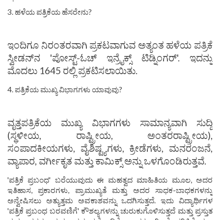
3. ಹಳೆಯ ಪತ್ರಿಕೆಯ ಹೆಸರೇನು?
ಇಂದಿಗೂ ನಿರಂತರವಾಗಿ ಪ್ರಕಟವಾಗುವ ಅತ್ಯಂತ ಹಳೆಯ ಪತ್ರಿಕೆ
ಸ್ವೀಡನ್‌ನ 'ಪೋಸ್ಟ್-ಓಚ್ ಇನ್ರೈಕ್ಸ್ ಟಿಡ್ನಿಂಗರ್'. ಇದನ್ನು
ಮೊದಲು 1645 ರಲ್ಲಿ ಪ್ರಕಟಿಸಲಾಯಿತು.
4. ಪತ್ರಿಕೆಯ ಮುಖ್ಯ ವಿಭಾಗಗಳು ಯಾವುವು?
ವೃತ್ತಪತ್ರಿಕೆಯ ಮುಖ್ಯ ವಿಭಾಗಗಳು ಸಾಮಾನ್ಯವಾಗಿ ಸುದ್ದಿ
(ಸ್ಥಳೀಯ, ರಾಷ್ಟ್ರೀಯ, ಅಂತರರಾಷ್ಟ್ರೀಯ),
ಸಂಪಾದಕೀಯಗಳು, ವೈಶಿಷ್ಟ್ಯಗಳು, ಕ್ರೀಡೆಗಳು, ಮನರಂಜನೆ,
ವ್ಯಾಪಾರ, ವರ್ಗೀಕೃತ ಮತ್ತು ಕಾಮಿಕ್ಸ್ ಅನ್ನು ಒಳಗೊಂಡಿರುತ್ತವೆ.
'ಪತ್ರಿಕೆ ಪ್ರಬಂಧ' ಬರೆಯುವುದು ಈ ಮಹತ್ವದ ಮಾಹಿತಿಯ ಮೂಲ, ಅದರ
ಇತಿಹಾಸ, ಪ್ರಕಾರಗಳು, ಪ್ರಾಮುಖ್ಯತೆ ಮತ್ತು ಅದರ ಸಾಧಕ-ಬಾಧಕಗಳನ್ನು
ಅನ್ವೇಷಿಸಲು ಅತ್ಯುತ್ತಮ ಅವಕಾಶವನ್ನು ಒದಗಿಸುತ್ತದೆ. ಇದು ವಿದ್ಯಾರ್ಥಿಗಳ
'ಪತ್ರಿಕೆ ಪ್ರಬಂಧ ಬರವಣಿಗೆ' ಕೌಶಲ್ಯಗಳನ್ನು ಚುರುಕುಗೊಳಿಸುತ್ತದೆ ಮತ್ತು ಪ್ರಸ್ತುತ