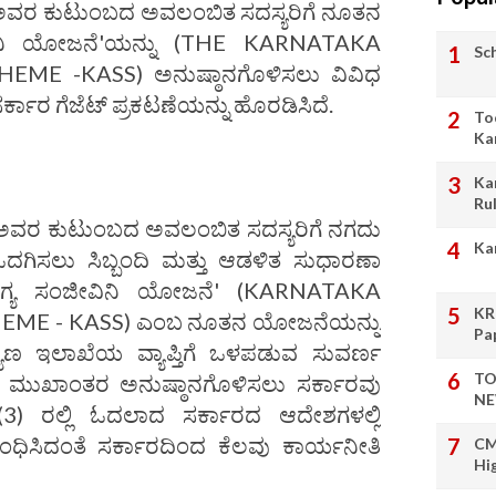
ಗೂ ಅವರ ಕುಟುಂಬದ ಅವಲಂಬಿತ ಸದಸ್ಯರಿಗೆ ನೂತನ
ಿನಿ ಯೋಜನೆ'ಯನ್ನು (THE KARNATAKA
Sc
ME -KASS) ಅನುಷ್ಠಾನಗೊಳಿಸಲು ವಿವಿಧ
 ಸರ್ಕಾರ ಗೆಜೆಟ್ ಪ್ರಕಟಣೆಯನ್ನು ಹೊರಡಿಸಿದೆ.
To
Ka
Ka
Ru
ಗೂ ಅವರ ಕುಟುಂಬದ ಅವಲಂಬಿತ ಸದಸ್ಯರಿಗೆ ನಗದು
Ka
ು ಒದಗಿಸಲು ಸಿಬ್ಬಂದಿ ಮತ್ತು ಆಡಳಿತ ಸುಧಾರಣಾ
ಗ್ಯ ಸಂಜೀವಿನಿ ಯೋಜನೆ' (KARNATAKA
KR
EME - KASS) ಎಂಬ ನೂತನ ಯೋಜನೆಯನ್ನು
Pa
ಾಣ ಇಲಾಖೆಯ ವ್ಯಾಪ್ತಿಗೆ ಒಳಪಡುವ ಸುವರ್ಣ
TO
AST) ಮುಖಾಂತರ ಅನುಷ್ಠಾನಗೊಳಿಸಲು ಸರ್ಕಾರವು
NE
 (3) ರಲ್ಲಿ ಓದಲಾದ ಸರ್ಕಾರದ ಆದೇಶಗಳಲ್ಲಿ
ಧಿಸಿದಂತೆ ಸರ್ಕಾರದಿಂದ ಕೆಲವು ಕಾರ್ಯನೀತಿ
CM
Hi