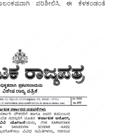
ು ಕೂಲಂಕಷವಾಗಿ ಪರಿಶೀಲಿಸಿ, ಈ ಕೆಳಕಂಡಂತೆ