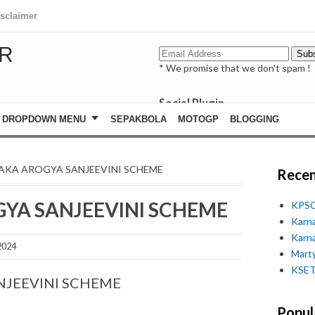
isclaimer
R
* We promise that we don't spam !
Social Plugin
facebook
DROPDOWN MENU
SEPAKBOLA
MOTOGP
BLOGGING
whatsapp
youtube
AKA AROGYA SANJEEVINI SCHEME
Recen
YA SANJEEVINI SCHEME
KPSC
Karn
Karn
2024
Marty
KSET
JEEVINI SCHEME
Popul