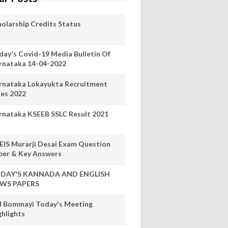
holarship Credits Status
day's Covid-19 Media Bulletin Of
rnataka 14-04-2022
rnataka Lokayukta Recruitment
les 2022
rnataka KSEEB SSLC Result 2021
EIS Murarji Desai Exam Question
per & Key Answers
DAY'S KANNADA AND ENGLISH
WS PAPERS
 Bommayi Today's Meeting
ghlights