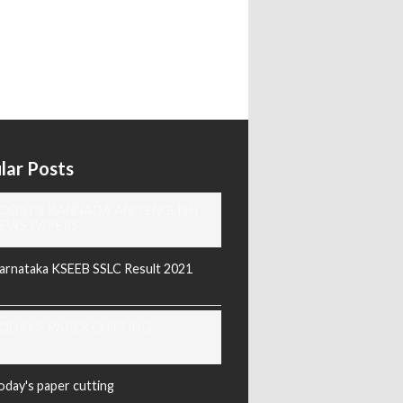
lar Posts
ODAY'S KANNADA AND ENGLISH
EWS PAPERS
arnataka KSEEB SSLC Result 2021
ODAY'S PAPER CUTTING
oday's paper cutting