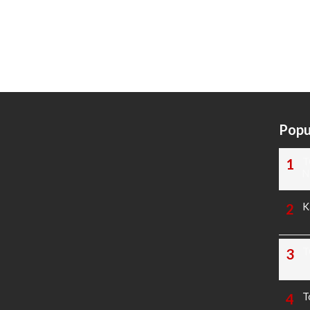
Popu
T
N
K
T
T