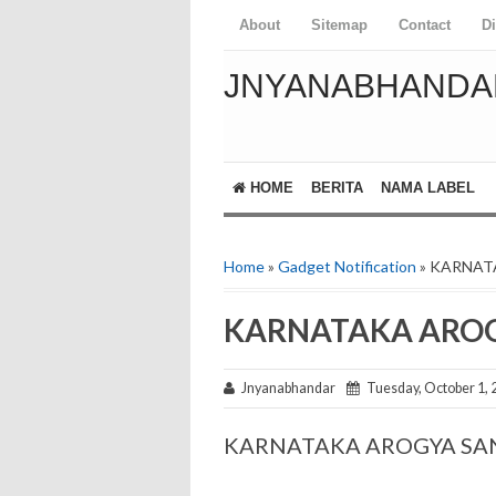
About
Sitemap
Contact
D
JNYANABHANDA
HOME
BERITA
NAMA LABEL
Home
»
Gadget Notification
» KARNAT
KARNATAKA AROG
Jnyanabhandar
Tuesday, October 1, 
KARNATAKA AROGYA SAN