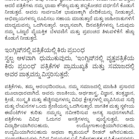
ಆದರೆ ಪತ್ರಿಕೆಗಳು ನಮ್ಮ ಭಾಷಾ ಕೌಶಲ್ಯ ಮತ್ತು ಶಬ್ದಕೋಶದ ವರ್ಧನೆಗೆ ಕೊಡುಗೆ
ನೀಡುತ್ತವೆ. ಅವರು ಸಾರ್ವಜನಿಕ ಭಾಷಣಕ್ಕಾಗಿ ವೇದಿಕೆಯನ್ನು ನೀಡುತ್ತಾರೆ,
ಅಭಿಪ್ರಾಯಗಳನ್ನು ರೂಪಿಸಲು ಸಹಾಯ ಮಾಡುತ್ತಾರೆ ಮತ್ತು ಜಾಹೀರಾತುಗಳಿಗೆ
ಮಾಧ್ಯಮವನ್ನು ಒದಗಿಸುತ್ತಾರೆ. ಅಭ್ಯಾಸವಾಗಿ, ದಿನಪತ್ರಿಕೆಗಳನ್ನು ಓದುವುದು
ನಮ್ಮ ಒಟ್ಟಾರೆ ವೈಯಕ್ತಿಕ ಬೆಳವಣಿಗೆ ಮತ್ತು ಪ್ರಪಂಚದ ತಿಳುವಳಿಕೆಗೆ ಹೆಚ್ಚು
ಕೊಡುಗೆ ನೀಡುತ್ತದೆ.
ಇಂಗ್ಲಿಷ್‌ನಲ್ಲಿ ಪತ್ರಿಕೆಯಲ್ಲಿ ಕಿರು ಪ್ರಬಂಧ
ಸ್ವಲ್ಪ ಆಳವಾಗಿ ಧುಮುಕುವುದು, 'ಇಂಗ್ಲಿಷ್‌ನಲ್ಲಿ ವೃತ್ತಪತ್ರಿಕೆಯ
ಕಿರು ಪ್ರಬಂಧ' ಪತ್ರಿಕೆಗಳ ಪ್ರಾಮುಖ್ಯತೆ ಮತ್ತು ಸಮಾಜದಲ್ಲಿ
ಅವರ ಪಾತ್ರವನ್ನು ವಿಸ್ತರಿಸುತ್ತದೆ:
ಪತ್ರಿಕೆಗಳು, ತಮ್ಮ ಆರಂಭದಿಂದಲೂ, ನಮ್ಮ ಸಮಾಜದಲ್ಲಿ ಮಾಹಿತಿ ಪ್ರಸಾರದ
ಮೂಲಾಧಾರವಾಗಿದೆ. ಅವರು ರಾಜಕೀಯ, ಅರ್ಥಶಾಸ್ತ್ರ, ವಿಜ್ಞಾನ, ತಂತ್ರಜ್ಞಾನ,
ಕ್ರೀಡೆ, ಸಂಸ್ಕೃತಿ ಮತ್ತು ಹೆಚ್ಚಿನವುಗಳನ್ನು ವಿವಿಧ ಕ್ಷೇತ್ರಗಳಲ್ಲಿ ವ್ಯಾಪಿಸಿರುವ ಸುದ್ದಿ
ಮತ್ತು ಲೇಖನಗಳ ಒಂದು ಶ್ರೇಣಿಯನ್ನು ಒದಗಿಸುತ್ತಾರೆ. ಜಾಗತಿಕ ಮತ್ತು ಸ್ಥಳೀಯ
ಈವೆಂಟ್‌ಗಳ ಕುರಿತು ನಮ್ಮನ್ನು ನವೀಕರಿಸುವ ಅಗತ್ಯ ಸಾಧನಗಳಾಗಿವೆ.
ಪತ್ರಿಕೆಗಳು ವಿವಿಧ ಓದುಗರ ಆಸಕ್ತಿಗಳನ್ನು ಪೂರೈಸುತ್ತವೆ, ಅದು
ವಿದ್ಯಾರ್ಥಿಯಾಗಿರಬಹುದು, ಉದ್ಯೋಗಾಕಾಂಕ್ಷಿಯಾಗಿರಬಹುದು,
ಉದ್ಯಮಿಯಾಗಿರಬಹುದು ಅಥವಾ ಕ್ಯಾಶುಯಲ್ ರೀಡರ್ ಆಗಿರಬಹುದು.
ಸಂಪಾದಕೀಯಗಳು ವಿವಿಧ ವಿಷಯಗಳ ಬಗ್ಗೆ ವಿಶ್ಲೇಷಣಾತ್ಮಕ ದೃಷ್ಟಿಕೋನಗಳನ್ನು