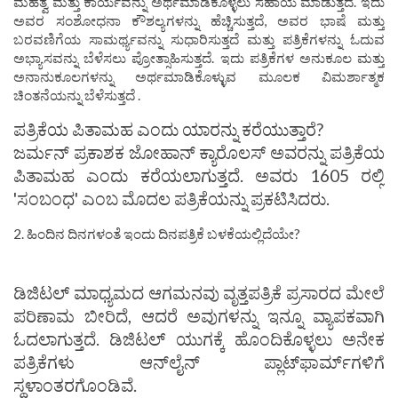
ಮಹತ್ವ ಮತ್ತು ಕಾರ್ಯವನ್ನು ಅರ್ಥಮಾಡಿಕೊಳ್ಳಲು ಸಹಾಯ ಮಾಡುತ್ತದೆ. ಇದು
ಅವರ ಸಂಶೋಧನಾ ಕೌಶಲ್ಯಗಳನ್ನು ಹೆಚ್ಚಿಸುತ್ತದೆ, ಅವರ ಭಾಷೆ ಮತ್ತು
ಬರವಣಿಗೆಯ ಸಾಮರ್ಥ್ಯವನ್ನು ಸುಧಾರಿಸುತ್ತದೆ ಮತ್ತು ಪತ್ರಿಕೆಗಳನ್ನು ಓದುವ
ಅಭ್ಯಾಸವನ್ನು ಬೆಳೆಸಲು ಪ್ರೋತ್ಸಾಹಿಸುತ್ತದೆ. ಇದು ಪತ್ರಿಕೆಗಳ ಅನುಕೂಲ ಮತ್ತು
ಅನಾನುಕೂಲಗಳನ್ನು ಅರ್ಥಮಾಡಿಕೊಳ್ಳುವ ಮೂಲಕ ವಿಮರ್ಶಾತ್ಮಕ
ಚಿಂತನೆಯನ್ನು ಬೆಳೆಸುತ್ತದೆ .
ಪತ್ರಿಕೆಯ ಪಿತಾಮಹ ಎಂದು ಯಾರನ್ನು ಕರೆಯುತ್ತಾರೆ?
ಜರ್ಮನ್ ಪ್ರಕಾಶಕ ಜೋಹಾನ್ ಕ್ಯಾರೊಲಸ್ ಅವರನ್ನು ಪತ್ರಿಕೆಯ
ಪಿತಾಮಹ ಎಂದು ಕರೆಯಲಾಗುತ್ತದೆ. ಅವರು 1605 ರಲ್ಲಿ
'ಸಂಬಂಧ' ಎಂಬ ಮೊದಲ ಪತ್ರಿಕೆಯನ್ನು ಪ್ರಕಟಿಸಿದರು.
2. ಹಿಂದಿನ ದಿನಗಳಂತೆ ಇಂದು ದಿನಪತ್ರಿಕೆ ಬಳಕೆಯಲ್ಲಿದೆಯೇ?
ಡಿಜಿಟಲ್ ಮಾಧ್ಯಮದ ಆಗಮನವು ವೃತ್ತಪತ್ರಿಕೆ ಪ್ರಸಾರದ ಮೇಲೆ
ಪರಿಣಾಮ ಬೀರಿದೆ, ಆದರೆ ಅವುಗಳನ್ನು ಇನ್ನೂ ವ್ಯಾಪಕವಾಗಿ
ಓದಲಾಗುತ್ತದೆ. ಡಿಜಿಟಲ್ ಯುಗಕ್ಕೆ ಹೊಂದಿಕೊಳ್ಳಲು ಅನೇಕ
ಪತ್ರಿಕೆಗಳು ಆನ್‌ಲೈನ್ ಪ್ಲಾಟ್‌ಫಾರ್ಮ್‌ಗಳಿಗೆ
ಸ್ಥಳಾಂತರಗೊಂಡಿವೆ.