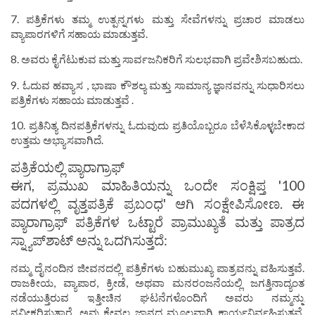
7. ಪತ್ರಿಕೆಗಳು ತಮ್ಮ ಉತ್ಪನ್ನಗಳು ಮತ್ತು ಸೇವೆಗಳನ್ನು ಪ್ರಚಾರ ಮಾಡಲು
ವ್ಯಾಪಾರಗಳಿಗೆ ಸಹಾಯ ಮಾಡುತ್ತವೆ.
8. ಅವರು ಕೈಗೆಟುಕುವ ಮತ್ತು ಸಾರ್ವಜನಿಕರಿಗೆ ಸುಲಭವಾಗಿ ಪ್ರವೇಶಿಸಬಹುದು.
9. ಓದುವ ಹವ್ಯಾಸ , ಭಾಷಾ ಕೌಶಲ್ಯ ಮತ್ತು ಸಾಮಾನ್ಯ ಜ್ಞಾನವನ್ನು ಸುಧಾರಿಸಲು
ಪತ್ರಿಕೆಗಳು ಸಹಾಯ ಮಾಡುತ್ತವೆ .
10. ಪ್ರತಿನಿತ್ಯ ದಿನಪತ್ರಿಕೆಗಳನ್ನು ಓದುವುದು ಪ್ರತಿಯೊಬ್ಬರೂ ಬೆಳೆಸಿಕೊಳ್ಳಬೇಕಾದ
ಉತ್ತಮ ಅಭ್ಯಾಸವಾಗಿದೆ.
ಪತ್ರಿಕೆಯಲ್ಲಿ ಪ್ಯಾರಾಗ್ರಾಫ್
ಈಗ, ಪ್ರಮುಖ ಮಾಹಿತಿಯನ್ನು ಒಂದೇ ಸಂಕ್ಷಿಪ್ತ '100
ಪದಗಳಲ್ಲಿ ವೃತ್ತಪತ್ರಿಕೆ ಪ್ರಬಂಧ' ಆಗಿ ಸಂಕ್ಷೇಪಿಸೋಣ. ಈ
ಪ್ಯಾರಾಗ್ರಾಫ್ ಪತ್ರಿಕೆಗಳ ಒಟ್ಟಾರೆ ಪ್ರಾಮುಖ್ಯತೆ ಮತ್ತು ಪಾತ್ರದ
ಸ್ನ್ಯಾಪ್‌ಶಾಟ್ ಅನ್ನು ಒದಗಿಸುತ್ತದೆ:
ನಮ್ಮ ದೈನಂದಿನ ಜೀವನದಲ್ಲಿ ಪತ್ರಿಕೆಗಳು ಬಹುಮುಖ್ಯ ಪಾತ್ರವನ್ನು ವಹಿಸುತ್ತವೆ.
ರಾಜಕೀಯ, ವ್ಯಾಪಾರ, ಕ್ರೀಡೆ, ಅಥವಾ ಮನರಂಜನೆಯಲ್ಲಿ ಜಗತ್ತಿನಾದ್ಯಂತ
ನಡೆಯುತ್ತಿರುವ ಇತ್ತೀಚಿನ ಘಟನೆಗಳೊಂದಿಗೆ ಅವರು ನಮ್ಮನ್ನು
ನವೀಕರಿಸುತ್ತಾರೆ. ಅವು ಕೇವಲ ಜ್ಞಾನದ ಮೂಲವಾಗಿ ಕಾರ್ಯನಿರ್ವಹಿಸುತ್ತವೆ,