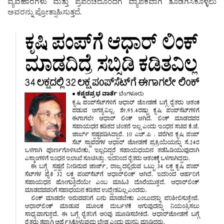
ವ್ಯವಹಾರಗಳು ಮತ್ತು ಪ್ರಪಂಚದೊಂದಿಗೆ ವ್ಯಾಪಕವಾಗಿ ತೊಡಗಿಸಿಕೊಳ್ಳಲು
ಅವರನ್ನು ಪ್ರೋತ್ಸಾಹಿಸುತ್ತದೆ.