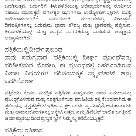
ಒದಗಿಸುತ್ತವೆ, ಓದುಗರಿಗೆ ತಿಳುವಳಿಕೆಯುಳ್ಳ ಅಭಿಪ್ರಾಯಗಳನ್ನು ರೂಪಿಸಲು
ಸಹಾಯ ಮಾಡುತ್ತದೆ. ವರ್ಗೀಕೃತ ವಿಭಾಗಗಳು ಉದ್ಯೋಗಾಕಾಂಕ್ಷಿಗಳು ಮತ್ತು
ಜಾಹೀರಾತುದಾರರಿಗೆ ಸಮಾನವಾಗಿ ಮಾರ್ಗಗಳನ್ನು ನೀಡುತ್ತವೆ.
ದಿನಪತ್ರಿಕೆಗಳನ್ನು ಓದುವುದು ಭಾಷಾ ಕೌಶಲ್ಯ ಮತ್ತು ಜ್ಞಾನವನ್ನು ಹೆಚ್ಚಿಸುವ,
ತಿಳುವಳಿಕೆಯುಳ್ಳ ಮತ್ತು ಜಾಗೃತ ನಾಗರಿಕರನ್ನು ರೂಪಿಸುವ ಅತ್ಯುತ್ತಮ
ಅಭ್ಯಾಸವಾಗಿದೆ.
ಪತ್ರಿಕೆಯಲ್ಲಿ ದೀರ್ಘ ಪ್ರಬಂಧ
ನಾವು ಸಮಗ್ರವಾದ 'ಪತ್ರಿಕೆಯಲ್ಲಿ ದೀರ್ಘ ಪ್ರಬಂಧ'ವನ್ನು
ಪರಿಶೀಲಿಸುವ ಮೊದಲು, ಈ ಪ್ರಬಂಧದಲ್ಲಿ ಒಳಗೊಂಡಿರುವ
ವಿಶಾಲ ವಿಷಯಗಳ ಪರಿಚಯಾತ್ಮಕ ಸ್ನ್ಯಾಪ್‌ಶಾಟ್ ಅನ್ನು
ಒದಗಿಸೋಣ:
ಪತ್ರಿಕೆಯು ಕೇವಲ ಮುದ್ರಿತ ಪತ್ರಿಕೆಗಳ ಸಂಗ್ರಹವಲ್ಲ ಆದರೆ ಸಮಾಜವನ್ನು
ಪ್ರಬುದ್ಧಗೊಳಿಸುವ ಮತ್ತು ಸಶಕ್ತಗೊಳಿಸುವ ಮಾಹಿತಿಯ ಶಕ್ತಿ ಕೇಂದ್ರವಾಗಿದೆ. ಈ
ಪ್ರಬಂಧವು ವೃತ್ತಪತ್ರಿಕೆಗಳ ಇತಿಹಾಸ, ಪ್ರಕಾರಗಳು, ಪ್ರಾಮುಖ್ಯತೆ, ಅನುಕೂಲಗಳು
ಮತ್ತು ಅನಾನುಕೂಲಗಳನ್ನು ಅನ್ವೇಷಿಸುತ್ತದೆ, ನಮ್ಮ ಡಿಜಿಟಲ್ ಚಾಲಿತ ಜಗತ್ತಿನಲ್ಲಿ
ಅದರ ಪ್ರಾರಂಭದಿಂದ ಪ್ರಸ್ತುತ ಸ್ಥಿತಿಗೆ ನಿಮ್ಮನ್ನು ಕರೆದೊಯ್ಯುತ್ತದೆ.
ಪತ್ರಿಕೆಯ ಇತಿಹಾಸ