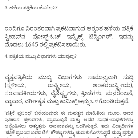
3. ಹಳೆಯ ಪತ್ರಿಕೆಯ ಹೆಸರೇನು?
ಇಂದಿಗೂ ನಿರಂತರವಾಗಿ ಪ್ರಕಟವಾಗುವ ಅತ್ಯಂತ ಹಳೆಯ ಪತ್ರಿಕೆ
ಸ್ವೀಡನ್‌ನ 'ಪೋಸ್ಟ್-ಓಚ್ ಇನ್ರೈಕ್ಸ್ ಟಿಡ್ನಿಂಗರ್'. ಇದನ್ನು
ಮೊದಲು 1645 ರಲ್ಲಿ ಪ್ರಕಟಿಸಲಾಯಿತು.
4. ಪತ್ರಿಕೆಯ ಮುಖ್ಯ ವಿಭಾಗಗಳು ಯಾವುವು?
ವೃತ್ತಪತ್ರಿಕೆಯ ಮುಖ್ಯ ವಿಭಾಗಗಳು ಸಾಮಾನ್ಯವಾಗಿ ಸುದ್ದಿ
(ಸ್ಥಳೀಯ, ರಾಷ್ಟ್ರೀಯ, ಅಂತರರಾಷ್ಟ್ರೀಯ),
ಸಂಪಾದಕೀಯಗಳು, ವೈಶಿಷ್ಟ್ಯಗಳು, ಕ್ರೀಡೆಗಳು, ಮನರಂಜನೆ,
ವ್ಯಾಪಾರ, ವರ್ಗೀಕೃತ ಮತ್ತು ಕಾಮಿಕ್ಸ್ ಅನ್ನು ಒಳಗೊಂಡಿರುತ್ತವೆ.
'ಪತ್ರಿಕೆ ಪ್ರಬಂಧ' ಬರೆಯುವುದು ಈ ಮಹತ್ವದ ಮಾಹಿತಿಯ ಮೂಲ, ಅದರ
ಇತಿಹಾಸ, ಪ್ರಕಾರಗಳು, ಪ್ರಾಮುಖ್ಯತೆ ಮತ್ತು ಅದರ ಸಾಧಕ-ಬಾಧಕಗಳನ್ನು
ಅನ್ವೇಷಿಸಲು ಅತ್ಯುತ್ತಮ ಅವಕಾಶವನ್ನು ಒದಗಿಸುತ್ತದೆ. ಇದು ವಿದ್ಯಾರ್ಥಿಗಳ
'ಪತ್ರಿಕೆ ಪ್ರಬಂಧ ಬರವಣಿಗೆ' ಕೌಶಲ್ಯಗಳನ್ನು ಚುರುಕುಗೊಳಿಸುತ್ತದೆ ಮತ್ತು ಪ್ರಸ್ತುತ