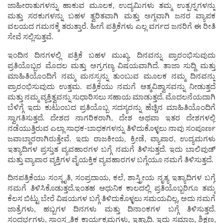
ಜಾಹೀರಾತುಗಳನ್ನು ಹಾಕುವ ಮೂಲಕ, ಉದ್ಯಮಿಗಳು ತಮ್ಮ ಉತ್ಪನ್ನಗಳನ್ನು
ಮತ್ತು ಸರಕುಗಳನ್ನು ಬಹಳ ತ್ವರಿತವಾಗಿ ಮತ್ತು ಅಗ್ಗವಾಗಿ ಜನರ ವ್ಯಾಪಕ
ವಲಯದ ಗಮನಕ್ಕೆ ತರುತ್ತಾರೆ. ಹೀಗೆ ಪತ್ರಿಕೆಗಳು ಎಲ್ಲ ವರ್ಗದ ಜನರಿಗೆ ಈ ರೀತಿ
ಸೇವೆ ಸಲ್ಲಿಸುತ್ತವೆ.
ಇಂದಿನ ದಿನಗಳಲ್ಲಿ ಪತ್ರಿಕೆ ಬಹಳ ಮುಖ್ಯ. ದಿನವನ್ನು ಪ್ರಾರಂಭಿಸುವುದು
ಪ್ರತಿಯೊಬ್ಬರ ಮೊದಲ ಮತ್ತು ಅಗ್ರಗಣ್ಯ ವಿಷಯವಾಗಿದೆ. ತಾಜಾ ಸುದ್ದಿ ಮತ್ತು
ಮಾಹಿತಿಯೊಂದಿಗೆ ನಮ್ಮ ಮನಸ್ಸನ್ನು ತುಂಬುವ ಮೂಲಕ ನಮ್ಮ ದಿನವನ್ನು
ಪ್ರಾರಂಭಿಸುವುದು ಉತ್ತಮ. ಪತ್ರಿಕೆಯು ನಮಗೆ ಆತ್ಮವಿಶ್ವಾಸವನ್ನು ನೀಡುತ್ತದೆ
ಮತ್ತು ನಮ್ಮ ವ್ಯಕ್ತಿತ್ವವನ್ನು ಸುಧಾರಿಸಲು ಸಹಾಯ ಮಾಡುತ್ತದೆ. ಮೊದಲನೆಯದಾಗಿ
ಬೆಳಿಗ್ಗೆ ಇದು ಕುಟುಂಬದ ಪ್ರತಿಯೊಬ್ಬ ಸದಸ್ಯರನ್ನು ಹೆಚ್ಚಿನ ಮಾಹಿತಿಯೊಂದಿಗೆ
ಸ್ವಾಗತಿಸುತ್ತದೆ. ದೇಶದ ನಾಗರಿಕರಾಗಿ, ದೇಶ ಅಥವಾ ಇತರ ದೇಶಗಳಲ್ಲಿ
ನಡೆಯುತ್ತಿರುವ ಎಲ್ಲಾ ಸಾಧಕ-ಬಾಧಕಗಳನ್ನು ತಿಳಿದುಕೊಳ್ಳಲು ನಾವು ಸಂಪೂರ್ಣ
ಜವಾಬ್ದಾರರಾಗಿರುತ್ತೇವೆ. ಇದು ರಾಜಕೀಯ, ಕ್ರೀಡೆ, ವ್ಯಾಪಾರ, ಉದ್ಯಮಗಳು
ಇತ್ಯಾದಿಗಳ ಪ್ರಸ್ತುತ ವ್ಯವಹಾರಗಳ ಬಗ್ಗೆ ನಮಗೆ ತಿಳಿಸುತ್ತದೆ. ಇದು ಬಾಲಿವುಡ್
ಮತ್ತು ವ್ಯಾಪಾರ ವ್ಯಕ್ತಿಗಳ ವೈಯಕ್ತಿಕ ವ್ಯವಹಾರಗಳ ಬಗ್ಗೆಯೂ ನಮಗೆ ತಿಳಿಸುತ್ತದೆ.
ದಿನಪತ್ರಿಕೆಯು ಸಂಸ್ಕೃತಿ, ಸಂಪ್ರದಾಯ, ಕಲೆ, ಶಾಸ್ತ್ರೀಯ ನೃತ್ಯ ಇತ್ಯಾದಿಗಳ ಬಗ್ಗೆ
ನಮಗೆ ತಿಳಿಸಿಕೊಡುತ್ತದೆ.ಇಂತಹ ಆಧುನಿಕ ಕಾಲದಲ್ಲಿ ಪ್ರತಿಯೊಬ್ಬರಿಗೂ ತಮ್ಮ
ಕೆಲಸ ಬಿಟ್ಟು ಬೇರೆ ವಿಷಯಗಳ ಬಗ್ಗೆ ತಿಳಿದುಕೊಳ್ಳಲು ಸಮಯವಿಲ್ಲ, ಅದು ನಮಗೆ
ಜಾತ್ರೆಗಳು, ಹಬ್ಬಗಳ ದಿನಗಳು ಮತ್ತು ದಿನಾಂಕಗಳ ಬಗ್ಗೆ ತಿಳಿಸುತ್ತದೆ.
ಸಂದರ್ಭಗಳು, ಸಾಂಸ್ಕೃತಿಕ ಕಾರ್ಯಕ್ರಮಗಳು, ಇತ್ಯಾದಿ. ಇದು ಸಮಾಜ, ಶಿಕ್ಷಣ,