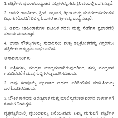
1. ಪತ್ರಿಕೆಗಳು ಪ್ರಪಂಚದಾದ್ಯಂತದ ಸುದ್ದಿಗಳನ್ನು ಸಮಗ್ರ ರೀತಿಯಲ್ಲಿ ಒದಗಿಸುತ್ತವೆ.
2. ಅವರು ರಾಜಕೀಯ, ಕ್ರೀಡೆ, ವ್ಯಾಪಾರ, ಶಿಕ್ಷಣ ಮತ್ತು ಮನರಂಜನೆಯಂತಹ
ವಿಭಾಗಗಳೊಂದಿಗೆ ವಿಭಿನ್ನ ಓದುಗರ ಆಸಕ್ತಿಗಳನ್ನು ಪೂರೈಸುತ್ತಾರೆ.
3. ಅವರು ಜಾಹೀರಾತುಗಳ ಮೂಲಕ ಸರಕು ಮತ್ತು ಸೇವೆಗಳ ಪ್ರಚಾರದಲ್ಲಿ
ಸಹಾಯ ಮಾಡುತ್ತಾರೆ.
4. ಭಾಷಾ ಕೌಶಲ್ಯಗಳನ್ನು ಸುಧಾರಿಸಲು ಮತ್ತು ಶಬ್ದಕೋಶವನ್ನು ವಿಸ್ತರಿಸಲು
ಪತ್ರಿಕೆಗಳು ಅತ್ಯುತ್ತಮ ಸಾಧನವಾಗಿದೆ.
ಅನಾನುಕೂಲಗಳು
1. ಪತ್ರಿಕೆಗಳು, ಮುದ್ರಣ ಮಾಧ್ಯಮವಾಗಿರುವುದರಿಂದ, ತಮ್ಮ ಮುದ್ರಣದ
ಗಡುವಿನವರೆಗೆ ಮಾತ್ರ ಸುದ್ದಿಗಳನ್ನು ಒದಗಿಸಬಹುದು.
2. ಅವು ಕೆಲವೊಮ್ಮೆ ಪಕ್ಷಪಾತದ ಅಥವಾ ಪರಿಶೀಲಿಸದ ಮಾಹಿತಿಯನ್ನು
ಒಳಗೊಂಡಿರಬಹುದು.
3. ಭೌತಿಕ ಕಾಗದವು ಅರಣ್ಯನಾಶ ಮತ್ತು ಮಾಲಿನ್ಯದಂತಹ ಪರಿಸರ ಕಾಳಜಿಗಳಿಗೆ
ಕೊಡುಗೆ ನೀಡುತ್ತದೆ.
ವೃತ್ತಪತ್ರಿಕೆಯಲ್ಲಿ ಪ್ರಬಂಧವನ್ನು ಬರೆಯುವುದು ನಿಮ್ಮ ಮಗುವಿಗೆ ಪತ್ರಿಕೆಗಳ