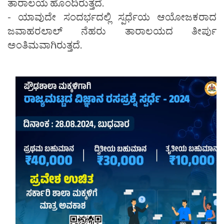
ತಾರಾಲಯ ಹೊಂದಿರುತ್ತದೆ.
- ಯಾವುದೇ ಸಂದರ್ಭದಲ್ಲಿ ಸ್ಪರ್ಧೆಯ ಆಯೋಜಕರಾದ
ಜವಾಹರಲಾಲ್ ನೆಹರು ತಾರಾಲಯದ ತೀರ್ಪು
ಅಂತಿಮವಾಗಿರುತ್ತದೆ.