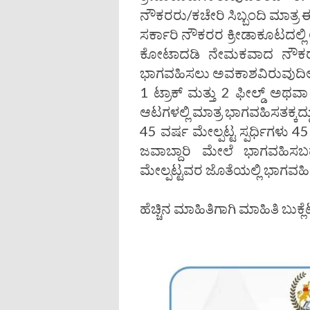
ನೌಕರರು/ಕಚೇರಿ ಸಿಬ್ಬಂದಿ ಮಾತ್ರ
ಸರ್ಕಾರಿ ನೌಕರರ ಕ್ರೀಡಾಕೂಟದಲ್ಲಿ
ಕೋಟಾದಡಿ ನೇಮಕವಾದ ನೌಕರರು 
ಭಾಗವಹಿಸಲು ಅವಕಾಶವಿರುವುದಿಲ್
1 ಟ್ರಾಕ್ ಮತ್ತು 2 ಫೀಲ್ಡ್ ಅಥವಾ 
ಆಟಗಳಲ್ಲಿ ಮಾತ್ರ ಭಾಗವಹಿಸತಕ್ಕದ್ದ
45 ವರ್ಷ ಮೇಲ್ಪಟ್ಟ ಸ್ಪರ್ಧಿಗಳು 45 
ಜವಾಬ್ದಾರಿ ಮೇಲೆ ಭಾಗವಹಿಸಬ
ಮೇಲ್ಪಟ್ಟವರ ಜೊತೆಯಲ್ಲಿ ಭಾಗವಹ
ಹೆಚ್ಚಿನ ಮಾಹಿತಿಗಾಗಿ ಮಾಹಿತಿ ಬುಕ್ಲ