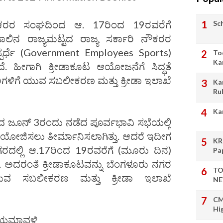
ನೌಕರರ ಸಂಘದಿಂದ ಆ. 17ರಿಂದ 19ರವರೆಗೆ
Sc
ಾಲಿನ ರಾಜ್ಯಮಟ್ಟದ ರಾಜ್ಯ ಸರ್ಕಾರಿ ನೌಕರರ
 ಸ್ಪರ್ಧೆ (Government Employees Sports)
To
Ka
. ಹೀಗಾಗಿ ಕ್ರೀಡಾಕೂಟ ಆಯೋಜನೆಗೆ ಸಿದ್ಧತೆ
ಿಗಳಿಗೆ ಯುವ ಸಬಲೀಕರಣ ಮತ್ತು ಕ್ರೀಡಾ ಇಲಾಖೆ
Ka
Ru
Ka
ಂದ ಜೂನ್ 3ರಂದು ನಡೆದ ಪೂರ್ವಭಾವಿ ಸಭೆಯಲ್ಲಿ
ು ಆಯೋಜಿಸಲು ತೀರ್ಮಾನಿಸಲಾಗಿತ್ತು. ಆದರೆ ಇದೀಗ
KR
ಗರದಲ್ಲಿ ಆ.17ರಿಂದ 19ರವರೆಗೆ (ಮೂರು ದಿನ)
Pa
. ಅದರಂತೆ ಕ್ರೀಡಾಕೂಟವನ್ನು ಬೆಂಗಳೂರು ನಗರ
TO
ಯುವ ಸಬಲೀಕರಣ ಮತ್ತು ಕ್ರೀಡಾ ಇಲಾಖೆ
NE
CM
Hi
ನಿಯಮಾವಳಿ