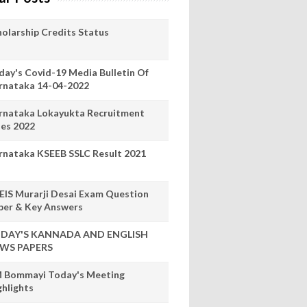
holarship Credits Status
day's Covid-19 Media Bulletin Of
rnataka 14-04-2022
rnataka Lokayukta Recruitment
les 2022
rnataka KSEEB SSLC Result 2021
EIS Murarji Desai Exam Question
per & Key Answers
DAY'S KANNADA AND ENGLISH
WS PAPERS
 Bommayi Today's Meeting
ghlights