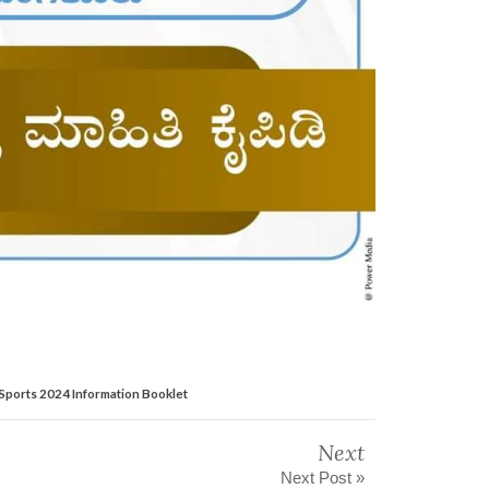
e
ports 2024 Information Booklet
Next
Next Post »