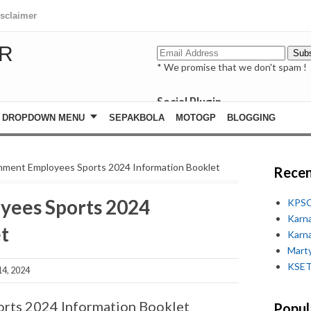
isclaimer
R
* We promise that we don't spam !
Social Plugin
facebook
DROPDOWN MENU
SEPAKBOLA
MOTOGP
BLOGGING
whatsapp
youtube
nment Employees Sports 2024 Information Booklet
Recen
ees Sports 2024
KPSC
Karn
t
Karn
Marty
KSET
4, 2024
rts 2024 Information Booklet
Popul