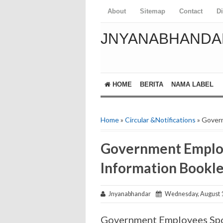
About
Sitemap
Contact
D
JNYANABHANDA
HOME
BERITA
NAMA LABEL
Home
»
Circular &Notifications
» Gover
Government Employ
Information Bookle
Jnyanabhandar
Wednesday, August 1
Government Employees Spo