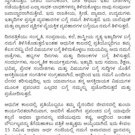
ಸ್ವಾಗತಿಸುತ್ತದೆ. ದೇಶದ ನಾಗರಿಕರಾಗಿ, ದೇಶ ಅಥವಾ ಇತರ ದೇಶಗಳಲ್ಲಿ
ನಡೆಯುತ್ತಿರುವ ಎಲ್ಲಾ ಸಾಧಕ-ಬಾಧಕಗಳನ್ನು ತಿಳಿದುಕೊಳ್ಳಲು ನಾವು ಸಂಪೂರ್ಣ
ಜವಾಬ್ದಾರರಾಗಿರುತ್ತೇವೆ. ಇದು ರಾಜಕೀಯ, ಕ್ರೀಡೆ, ವ್ಯಾಪಾರ, ಉದ್ಯಮಗಳು
ಇತ್ಯಾದಿಗಳ ಪ್ರಸ್ತುತ ವ್ಯವಹಾರಗಳ ಬಗ್ಗೆ ನಮಗೆ ತಿಳಿಸುತ್ತದೆ. ಇದು ಬಾಲಿವುಡ್
ಮತ್ತು ವ್ಯಾಪಾರ ವ್ಯಕ್ತಿಗಳ ವೈಯಕ್ತಿಕ ವ್ಯವಹಾರಗಳ ಬಗ್ಗೆಯೂ ನಮಗೆ ತಿಳಿಸುತ್ತದೆ.
ದಿನಪತ್ರಿಕೆಯು ಸಂಸ್ಕೃತಿ, ಸಂಪ್ರದಾಯ, ಕಲೆ, ಶಾಸ್ತ್ರೀಯ ನೃತ್ಯ ಇತ್ಯಾದಿಗಳ ಬಗ್ಗೆ
ನಮಗೆ ತಿಳಿಸಿಕೊಡುತ್ತದೆ.ಇಂತಹ ಆಧುನಿಕ ಕಾಲದಲ್ಲಿ ಪ್ರತಿಯೊಬ್ಬರಿಗೂ ತಮ್ಮ
ಕೆಲಸ ಬಿಟ್ಟು ಬೇರೆ ವಿಷಯಗಳ ಬಗ್ಗೆ ತಿಳಿದುಕೊಳ್ಳಲು ಸಮಯವಿಲ್ಲ, ಅದು ನಮಗೆ
ಜಾತ್ರೆಗಳು, ಹಬ್ಬಗಳ ದಿನಗಳು ಮತ್ತು ದಿನಾಂಕಗಳ ಬಗ್ಗೆ ತಿಳಿಸುತ್ತದೆ.
ಸಂದರ್ಭಗಳು, ಸಾಂಸ್ಕೃತಿಕ ಕಾರ್ಯಕ್ರಮಗಳು, ಇತ್ಯಾದಿ. ಇದು ಸಮಾಜ, ಶಿಕ್ಷಣ,
ಭವಿಷ್ಯ, ಪ್ರೇರಕ ಸಂದೇಶಗಳು ಮತ್ತು ವಿಷಯಗಳ ಬಗ್ಗೆ ಸುದ್ದಿಗಳ ಜೊತೆಗೆ
ಆಸಕ್ತಿದಾಯಕ ಸಂಗತಿಗಳ ಸಂಗ್ರಹವಾಗಿದೆ, ಆದ್ದರಿಂದ ಇದು ನಮಗೆ ಎಂದಿಗೂ
ಬೇಸರ ತರಿಸುವುದಿಲ್ಲ. ಇದು ಯಾವಾಗಲೂ ತನ್ನ ಆಸಕ್ತಿದಾಯಕ ವಿಷಯಗಳ
ಮೂಲಕ ಪ್ರಪಂಚದ ಎಲ್ಲದರ ಬಗ್ಗೆ ನಮ್ಮನ್ನು ಪ್ರಚೋದಿಸುತ್ತದೆ ಮತ್ತು
ಪ್ರಚೋದಿಸುತ್ತದೆ.
ಆಧುನಿಕ ಕಾಲದಲ್ಲಿ, ಪ್ರತಿಯೊಬ್ಬರೂ ತಮ್ಮ ದೈನಂದಿನ ಜೀವನದಲ್ಲಿ ತುಂಬಾ
ಕಾರ್ಯನಿರತರಾಗಿರುವಾಗ, ಅವರಿಗೆ ಹೊರಗಿನ ಪ್ರಪಂಚದ ಬಗ್ಗೆ ಯಾವುದೇ
ಕಲ್ಪನೆ ಅಥವಾ ಜ್ಞಾನವನ್ನು ಪಡೆಯುವುದು ಕಷ್ಟ, ಆದ್ದರಿಂದ ಅಂತಹ
ದೌರ್ಬಲ್ಯವನ್ನು ತೆಗೆದುಹಾಕಲು ಪತ್ರಿಕೆ ಅತ್ಯುತ್ತಮ ಆಯ್ಕೆಯಾಗಿದೆ. ಇದು ಕೇವಲ
15 ನಿಮಿಷ ಅಥವಾ ಅರ್ಧ ಗಂಟೆಯಲ್ಲಿ ನಮಗೆ ಅಪಾರವಾದ ಜ್ಞಾನವನ್ನು