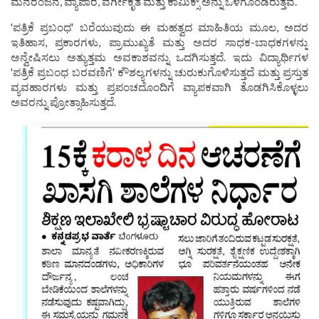
ಮನರಂಜನೆ, ವ್ಯಾಪಾರ, ವರ್ಗೀಕೃತ ಮತ್ತು ಕಾಮಿಕ್ಸ್ ಅನ್ನು ಒಳಗೊಂಡಿರುತ್ತವೆ.
'ಪತ್ರಿಕೆ ಪ್ರಬಂಧ' ಬರೆಯುವುದು ಈ ಮಹತ್ವದ ಮಾಹಿತಿಯ ಮೂಲ, ಅದರ
ಇತಿಹಾಸ, ಪ್ರಕಾರಗಳು, ಪ್ರಾಮುಖ್ಯತೆ ಮತ್ತು ಅದರ ಸಾಧಕ-ಬಾಧಕಗಳನ್ನು
ಅನ್ವೇಷಿಸಲು ಅತ್ಯುತ್ತಮ ಅವಕಾಶವನ್ನು ಒದಗಿಸುತ್ತದೆ. ಇದು ವಿದ್ಯಾರ್ಥಿಗಳ
'ಪತ್ರಿಕೆ ಪ್ರಬಂಧ ಬರವಣಿಗೆ' ಕೌಶಲ್ಯಗಳನ್ನು ಚುರುಕುಗೊಳಿಸುತ್ತದೆ ಮತ್ತು ಪ್ರಸ್ತುತ
ವ್ಯವಹಾರಗಳು ಮತ್ತು ಪ್ರಪಂಚದೊಂದಿಗೆ ವ್ಯಾಪಕವಾಗಿ ತೊಡಗಿಸಿಕೊಳ್ಳಲು
ಅವರನ್ನು ಪ್ರೋತ್ಸಾಹಿಸುತ್ತದೆ.