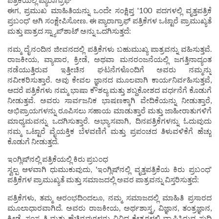
ಪತ್ರಿಕೆಯಲ್ಲಿ ಪ್ಯಾರಾಗ್ರಾಫ್
ಈಗ, ಪ್ರಮುಖ ಮಾಹಿತಿಯನ್ನು ಒಂದೇ ಸಂಕ್ಷಿಪ್ತ '100 ಪದಗಳಲ್ಲಿ ವೃತ್ತಪತ್ರಿಕೆ
ಪ್ರಬಂಧ' ಆಗಿ ಸಂಕ್ಷೇಪಿಸೋಣ. ಈ ಪ್ಯಾರಾಗ್ರಾಫ್ ಪತ್ರಿಕೆಗಳ ಒಟ್ಟಾರೆ ಪ್ರಾಮುಖ್ಯತೆ
ಮತ್ತು ಪಾತ್ರದ ಸ್ನ್ಯಾಪ್‌ಶಾಟ್ ಅನ್ನು ಒದಗಿಸುತ್ತದೆ:
ನಮ್ಮ ದೈನಂದಿನ ಜೀವನದಲ್ಲಿ ಪತ್ರಿಕೆಗಳು ಬಹುಮುಖ್ಯ ಪಾತ್ರವನ್ನು ವಹಿಸುತ್ತವೆ.
ರಾಜಕೀಯ, ವ್ಯಾಪಾರ, ಕ್ರೀಡೆ, ಅಥವಾ ಮನರಂಜನೆಯಲ್ಲಿ ಜಗತ್ತಿನಾದ್ಯಂತ
ನಡೆಯುತ್ತಿರುವ ಇತ್ತೀಚಿನ ಘಟನೆಗಳೊಂದಿಗೆ ಅವರು ನಮ್ಮನ್ನು
ನವೀಕರಿಸುತ್ತಾರೆ. ಅವು ಕೇವಲ ಜ್ಞಾನದ ಮೂಲವಾಗಿ ಕಾರ್ಯನಿರ್ವಹಿಸುತ್ತವೆ,
ಆದರೆ ಪತ್ರಿಕೆಗಳು ನಮ್ಮ ಭಾಷಾ ಕೌಶಲ್ಯ ಮತ್ತು ಶಬ್ದಕೋಶದ ವರ್ಧನೆಗೆ ಕೊಡುಗೆ
ನೀಡುತ್ತವೆ. ಅವರು ಸಾರ್ವಜನಿಕ ಭಾಷಣಕ್ಕಾಗಿ ವೇದಿಕೆಯನ್ನು ನೀಡುತ್ತಾರೆ,
ಅಭಿಪ್ರಾಯಗಳನ್ನು ರೂಪಿಸಲು ಸಹಾಯ ಮಾಡುತ್ತಾರೆ ಮತ್ತು ಜಾಹೀರಾತುಗಳಿಗೆ
ಮಾಧ್ಯಮವನ್ನು ಒದಗಿಸುತ್ತಾರೆ. ಅಭ್ಯಾಸವಾಗಿ, ದಿನಪತ್ರಿಕೆಗಳನ್ನು ಓದುವುದು
ನಮ್ಮ ಒಟ್ಟಾರೆ ವೈಯಕ್ತಿಕ ಬೆಳವಣಿಗೆ ಮತ್ತು ಪ್ರಪಂಚದ ತಿಳುವಳಿಕೆಗೆ ಹೆಚ್ಚು
ಕೊಡುಗೆ ನೀಡುತ್ತದೆ.
ಇಂಗ್ಲಿಷ್‌ನಲ್ಲಿ ಪತ್ರಿಕೆಯಲ್ಲಿ ಕಿರು ಪ್ರಬಂಧ
ಸ್ವಲ್ಪ ಆಳವಾಗಿ ಧುಮುಕುವುದು, 'ಇಂಗ್ಲಿಷ್‌ನಲ್ಲಿ ವೃತ್ತಪತ್ರಿಕೆಯ ಕಿರು ಪ್ರಬಂಧ'
ಪತ್ರಿಕೆಗಳ ಪ್ರಾಮುಖ್ಯತೆ ಮತ್ತು ಸಮಾಜದಲ್ಲಿ ಅವರ ಪಾತ್ರವನ್ನು ವಿಸ್ತರಿಸುತ್ತದೆ:
ಪತ್ರಿಕೆಗಳು, ತಮ್ಮ ಆರಂಭದಿಂದಲೂ, ನಮ್ಮ ಸಮಾಜದಲ್ಲಿ ಮಾಹಿತಿ ಪ್ರಸಾರದ
ಮೂಲಾಧಾರವಾಗಿದೆ. ಅವರು ರಾಜಕೀಯ, ಅರ್ಥಶಾಸ್ತ್ರ, ವಿಜ್ಞಾನ, ತಂತ್ರಜ್ಞಾನ,
ಕ್ರೀಡೆ, ಸಂಸ್ಕೃತಿ ಮತ್ತು ಹೆಚ್ಚಿನವುಗಳನ್ನು ವಿವಿಧ ಕ್ಷೇತ್ರಗಳಲ್ಲಿ ವ್ಯಾಪಿಸಿರುವ ಸುದ್ದಿ