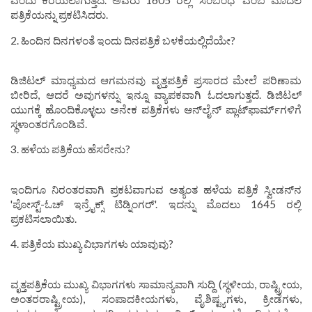
ಎಂದು ಕರೆಯಲಾಗುತ್ತದೆ. ಅವರು 1605 ರಲ್ಲಿ 'ಸಂಬಂಧ' ಎಂಬ ಮೊದಲ
ಪತ್ರಿಕೆಯನ್ನು ಪ್ರಕಟಿಸಿದರು.
2. ಹಿಂದಿನ ದಿನಗಳಂತೆ ಇಂದು ದಿನಪತ್ರಿಕೆ ಬಳಕೆಯಲ್ಲಿದೆಯೇ?
ಡಿಜಿಟಲ್ ಮಾಧ್ಯಮದ ಆಗಮನವು ವೃತ್ತಪತ್ರಿಕೆ ಪ್ರಸಾರದ ಮೇಲೆ ಪರಿಣಾಮ
ಬೀರಿದೆ, ಆದರೆ ಅವುಗಳನ್ನು ಇನ್ನೂ ವ್ಯಾಪಕವಾಗಿ ಓದಲಾಗುತ್ತದೆ. ಡಿಜಿಟಲ್
ಯುಗಕ್ಕೆ ಹೊಂದಿಕೊಳ್ಳಲು ಅನೇಕ ಪತ್ರಿಕೆಗಳು ಆನ್‌ಲೈನ್ ಪ್ಲಾಟ್‌ಫಾರ್ಮ್‌ಗಳಿಗೆ
ಸ್ಥಳಾಂತರಗೊಂಡಿವೆ.
3. ಹಳೆಯ ಪತ್ರಿಕೆಯ ಹೆಸರೇನು?
ಇಂದಿಗೂ ನಿರಂತರವಾಗಿ ಪ್ರಕಟವಾಗುವ ಅತ್ಯಂತ ಹಳೆಯ ಪತ್ರಿಕೆ ಸ್ವೀಡನ್‌ನ
'ಪೋಸ್ಟ್-ಓಚ್ ಇನ್ರೈಕ್ಸ್ ಟಿಡ್ನಿಂಗರ್'. ಇದನ್ನು ಮೊದಲು 1645 ರಲ್ಲಿ
ಪ್ರಕಟಿಸಲಾಯಿತು.
4. ಪತ್ರಿಕೆಯ ಮುಖ್ಯ ವಿಭಾಗಗಳು ಯಾವುವು?
ವೃತ್ತಪತ್ರಿಕೆಯ ಮುಖ್ಯ ವಿಭಾಗಗಳು ಸಾಮಾನ್ಯವಾಗಿ ಸುದ್ದಿ (ಸ್ಥಳೀಯ, ರಾಷ್ಟ್ರೀಯ,
ಅಂತರರಾಷ್ಟ್ರೀಯ), ಸಂಪಾದಕೀಯಗಳು, ವೈಶಿಷ್ಟ್ಯಗಳು, ಕ್ರೀಡೆಗಳು,