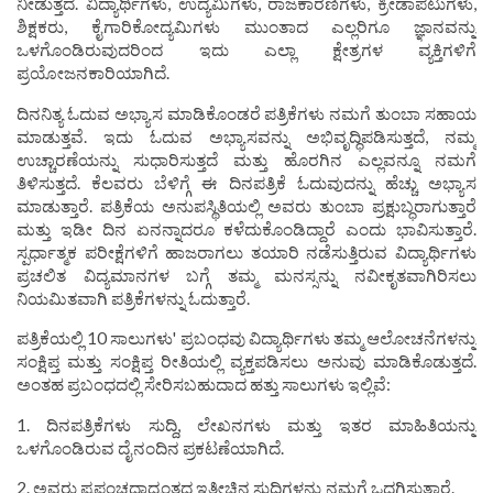
ನೀಡುತ್ತದೆ. ವಿದ್ಯಾರ್ಥಿಗಳು, ಉದ್ಯಮಿಗಳು, ರಾಜಕಾರಣಿಗಳು, ಕ್ರೀಡಾಪಟುಗಳು,
ಶಿಕ್ಷಕರು, ಕೈಗಾರಿಕೋದ್ಯಮಿಗಳು ಮುಂತಾದ ಎಲ್ಲರಿಗೂ ಜ್ಞಾನವನ್ನು
ಒಳಗೊಂಡಿರುವುದರಿಂದ ಇದು ಎಲ್ಲಾ ಕ್ಷೇತ್ರಗಳ ವ್ಯಕ್ತಿಗಳಿಗೆ
ಪ್ರಯೋಜನಕಾರಿಯಾಗಿದೆ.
ದಿನನಿತ್ಯ ಓದುವ ಅಭ್ಯಾಸ ಮಾಡಿಕೊಂಡರೆ ಪತ್ರಿಕೆಗಳು ನಮಗೆ ತುಂಬಾ ಸಹಾಯ
ಮಾಡುತ್ತವೆ. ಇದು ಓದುವ ಅಭ್ಯಾಸವನ್ನು ಅಭಿವೃದ್ಧಿಪಡಿಸುತ್ತದೆ, ನಮ್ಮ
ಉಚ್ಚಾರಣೆಯನ್ನು ಸುಧಾರಿಸುತ್ತದೆ ಮತ್ತು ಹೊರಗಿನ ಎಲ್ಲವನ್ನೂ ನಮಗೆ
ತಿಳಿಸುತ್ತದೆ. ಕೆಲವರು ಬೆಳಿಗ್ಗೆ ಈ ದಿನಪತ್ರಿಕೆ ಓದುವುದನ್ನು ಹೆಚ್ಚು ಅಭ್ಯಾಸ
ಮಾಡುತ್ತಾರೆ. ಪತ್ರಿಕೆಯ ಅನುಪಸ್ಥಿತಿಯಲ್ಲಿ ಅವರು ತುಂಬಾ ಪ್ರಕ್ಷುಬ್ಧರಾಗುತ್ತಾರೆ
ಮತ್ತು ಇಡೀ ದಿನ ಏನನ್ನಾದರೂ ಕಳೆದುಕೊಂಡಿದ್ದಾರೆ ಎಂದು ಭಾವಿಸುತ್ತಾರೆ.
ಸ್ಪರ್ಧಾತ್ಮಕ ಪರೀಕ್ಷೆಗಳಿಗೆ ಹಾಜರಾಗಲು ತಯಾರಿ ನಡೆಸುತ್ತಿರುವ ವಿದ್ಯಾರ್ಥಿಗಳು
ಪ್ರಚಲಿತ ವಿದ್ಯಮಾನಗಳ ಬಗ್ಗೆ ತಮ್ಮ ಮನಸ್ಸನ್ನು ನವೀಕೃತವಾಗಿರಿಸಲು
ನಿಯಮಿತವಾಗಿ ಪತ್ರಿಕೆಗಳನ್ನು ಓದುತ್ತಾರೆ.
ಪತ್ರಿಕೆಯಲ್ಲಿ 10 ಸಾಲುಗಳು' ಪ್ರಬಂಧವು ವಿದ್ಯಾರ್ಥಿಗಳು ತಮ್ಮ ಆಲೋಚನೆಗಳನ್ನು
ಸಂಕ್ಷಿಪ್ತ ಮತ್ತು ಸಂಕ್ಷಿಪ್ತ ರೀತಿಯಲ್ಲಿ ವ್ಯಕ್ತಪಡಿಸಲು ಅನುವು ಮಾಡಿಕೊಡುತ್ತದೆ.
ಅಂತಹ ಪ್ರಬಂಧದಲ್ಲಿ ಸೇರಿಸಬಹುದಾದ ಹತ್ತು ಸಾಲುಗಳು ಇಲ್ಲಿವೆ:
1. ದಿನಪತ್ರಿಕೆಗಳು ಸುದ್ದಿ, ಲೇಖನಗಳು ಮತ್ತು ಇತರ ಮಾಹಿತಿಯನ್ನು
ಒಳಗೊಂಡಿರುವ ದೈನಂದಿನ ಪ್ರಕಟಣೆಯಾಗಿದೆ.
2. ಅವರು ಪ್ರಪಂಚದಾದ್ಯಂತದ ಇತ್ತೀಚಿನ ಸುದ್ದಿಗಳನ್ನು ನಮಗೆ ಒದಗಿಸುತ್ತಾರೆ.