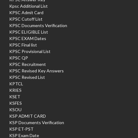
Kpsc Additional List
KPSC Admit Card
KPSC Cutoff List
KPSC Documents Verification
KPSC ELIGIBLE List
KPSC EXAM Dates
KPSC Final list
KPSC Provisional List
KPSC QP
KPSC Recruitment
KPSC Revised Key Answers
KPSC Revised List
KPTCL
KRIES
KSET
KSFES
KSOU
KSP ADMIT CARD
KSP Documents Verification
KSP ET-PST
KSP Exam Date