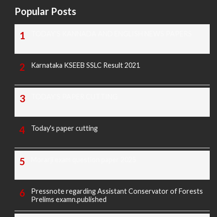
Popular Posts
TODAY'S KANNADA AND ENGLISH NEWS PAPERS
Karnataka KSEEB SSLC Result 2021
TODAY'S PAPER CUTTING
Today's paper cutting
Morarji exam question paper 2025
Pressnote regarding Assistant Conservator of Forests
Prelims examn.published