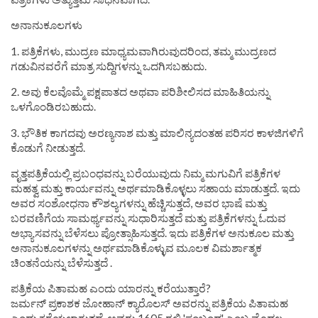
ಅನಾನುಕೂಲಗಳು
1. ಪತ್ರಿಕೆಗಳು, ಮುದ್ರಣ ಮಾಧ್ಯಮವಾಗಿರುವುದರಿಂದ, ತಮ್ಮ ಮುದ್ರಣದ
ಗಡುವಿನವರೆಗೆ ಮಾತ್ರ ಸುದ್ದಿಗಳನ್ನು ಒದಗಿಸಬಹುದು.
2. ಅವು ಕೆಲವೊಮ್ಮೆ ಪಕ್ಷಪಾತದ ಅಥವಾ ಪರಿಶೀಲಿಸದ ಮಾಹಿತಿಯನ್ನು
ಒಳಗೊಂಡಿರಬಹುದು.
3. ಭೌತಿಕ ಕಾಗದವು ಅರಣ್ಯನಾಶ ಮತ್ತು ಮಾಲಿನ್ಯದಂತಹ ಪರಿಸರ ಕಾಳಜಿಗಳಿಗೆ
ಕೊಡುಗೆ ನೀಡುತ್ತದೆ.
ವೃತ್ತಪತ್ರಿಕೆಯಲ್ಲಿ ಪ್ರಬಂಧವನ್ನು ಬರೆಯುವುದು ನಿಮ್ಮ ಮಗುವಿಗೆ ಪತ್ರಿಕೆಗಳ
ಮಹತ್ವ ಮತ್ತು ಕಾರ್ಯವನ್ನು ಅರ್ಥಮಾಡಿಕೊಳ್ಳಲು ಸಹಾಯ ಮಾಡುತ್ತದೆ. ಇದು
ಅವರ ಸಂಶೋಧನಾ ಕೌಶಲ್ಯಗಳನ್ನು ಹೆಚ್ಚಿಸುತ್ತದೆ, ಅವರ ಭಾಷೆ ಮತ್ತು
ಬರವಣಿಗೆಯ ಸಾಮರ್ಥ್ಯವನ್ನು ಸುಧಾರಿಸುತ್ತದೆ ಮತ್ತು ಪತ್ರಿಕೆಗಳನ್ನು ಓದುವ
ಅಭ್ಯಾಸವನ್ನು ಬೆಳೆಸಲು ಪ್ರೋತ್ಸಾಹಿಸುತ್ತದೆ. ಇದು ಪತ್ರಿಕೆಗಳ ಅನುಕೂಲ ಮತ್ತು
ಅನಾನುಕೂಲಗಳನ್ನು ಅರ್ಥಮಾಡಿಕೊಳ್ಳುವ ಮೂಲಕ ವಿಮರ್ಶಾತ್ಮಕ
ಚಿಂತನೆಯನ್ನು ಬೆಳೆಸುತ್ತದೆ .
ಪತ್ರಿಕೆಯ ಪಿತಾಮಹ ಎಂದು ಯಾರನ್ನು ಕರೆಯುತ್ತಾರೆ?
ಜರ್ಮನ್ ಪ್ರಕಾಶಕ ಜೋಹಾನ್ ಕ್ಯಾರೊಲಸ್ ಅವರನ್ನು ಪತ್ರಿಕೆಯ ಪಿತಾಮಹ