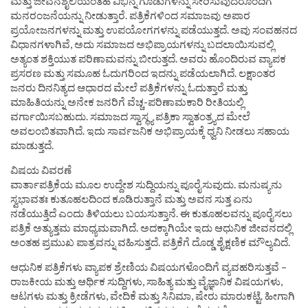
ಮತ್ತು ಜೀವನಶೈಲಿಯಂತಹ ವಿಭಿನ್ನ ಗೂಡುಗಳನ್ನು ಸೇರಿಸುವುದರೊಂದಿಗೆ
ಮನರಂಜನೆಯನ್ನು ನೀಡುತ್ತಾರೆ. ಪತ್ರಿಕೆಗಳಿಂದ ಸಮಾಜವು ಅಪಾರ
ಪ್ರಯೋಜನಗಳನ್ನು ಮತ್ತು ಉಪಯೋಗಗಳನ್ನು ಪಡೆಯುತ್ತದೆ. ಅವು ಸಂವಹನದ
ವಿಧಾನಗಳಾಗಿವೆ, ಅದು ಸಮಾಜದ ಅಭಿಪ್ರಾಯಗಳನ್ನು ಬದಲಾಯಿಸುವಲ್ಲಿ
ಅತ್ಯಂತ ಶಕ್ತಿಯುತ ಪರಿಣಾಮವನ್ನು ಬೀರುತ್ತದೆ. ಅವರು ಹೊಂದಿರುವ ವ್ಯಾಪಕ
ಪ್ರಸರಣ ಮತ್ತು ಸಮೂಹ ಓದುಗರಿಂದ ಇದನ್ನು ಪಡೆಯಲಾಗಿದೆ. ಲಕ್ಷಾಂತರ
ಜನರು ದಿನನಿತ್ಯದ ಆಧಾರದ ಮೇಲೆ ಪತ್ರಿಕೆಗಳನ್ನು ಓದುತ್ತಾರೆ ಮತ್ತು
ಮಾಹಿತಿಯನ್ನು ಅನೇಕ ಜನರಿಗೆ ವೆಚ್ಚ-ಪರಿಣಾಮಕಾರಿ ರೀತಿಯಲ್ಲಿ
ವರ್ಗಾಯಿಸಬಹುದು. ಸಮಾಜದ ಸ್ವಾಸ್ಥ್ಯ ಪತ್ರಿಕಾ ಸ್ವಾತಂತ್ರ್ಯದ ಮೇಲೆ
ಅವಲಂಬಿತವಾಗಿದೆ. ಇದು ಸಾರ್ವಜನಿಕ ಅಭಿಪ್ರಾಯಕ್ಕೆ ಧ್ವನಿ ನೀಡಲು ಸಹಾಯ
ಮಾಡುತ್ತದೆ.
ವಿಷಯ ವಿವರಣೆ
ವಾರ್ತಾಪತ್ರಿಕೆಯ ಮೂಲ ಉದ್ದೇಶ ಸುದ್ದಿಯನ್ನು ಪೂರೈಸುವುದು. ಮನುಷ್ಯನು
ಸ್ವಭಾವತಃ ಕುತೂಹಲದಿಂದ ಕೂಡಿರುತ್ತಾನೆ ಮತ್ತು ಅವನ ಸುತ್ತ ಏನು
ನಡೆಯುತ್ತಿದೆ ಎಂದು ತಿಳಿಯಲು ಬಯಸುತ್ತಾನೆ. ಈ ಕುತೂಹಲವನ್ನು ಪೂರೈಸಲು
ಪತ್ರಿಕೆ ಅತ್ಯುತ್ತಮ ಮಾಧ್ಯಮವಾಗಿದೆ. ಅದಕ್ಕಾಗಿಯೇ ಇದು ಆಧುನಿಕ ಜೀವನದಲ್ಲಿ
ಅಂತಹ ಪ್ರಮುಖ ಪಾತ್ರವನ್ನು ವಹಿಸುತ್ತದೆ. ಪತ್ರಿಕೆಗೆ ದೊಡ್ಡ ಶೈಕ್ಷಣಿಕ ಮೌಲ್ಯವಿದೆ.
ಆಧುನಿಕ ಪತ್ರಿಕೆಗಳು ವ್ಯಾಪಕ ಶ್ರೇಣಿಯ ವಿಷಯಗಳೊಂದಿಗೆ ವ್ಯವಹರಿಸುತ್ತವೆ –
ರಾಜಕೀಯ ಮತ್ತು ಆರ್ಥಿಕ ಸುದ್ದಿಗಳು, ಸಾಹಿತ್ಯ ಮತ್ತು ವೈಜ್ಞಾನಿಕ ವಿಷಯಗಳು,
ಆಟಗಳು ಮತ್ತು ಕ್ರೀಡೆಗಳು, ವೇದಿಕೆ ಮತ್ತು ಸಿನಿಮಾ, ಷೇರು ಮಾರುಕಟ್ಟೆ. ಹೀಗಾಗಿ