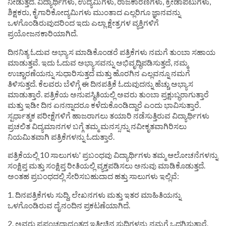
ನೀಡುತ್ತದೆ. ವಿದ್ಯಾರ್ಥಿಗಳು, ಉದ್ಯಮಿಗಳು, ರಾಜಕಾರಣಿಗಳು, ಕ್ರೀಡಾಪಟುಗಳು,
ಶಿಕ್ಷಕರು, ಕೈಗಾರಿಕೋದ್ಯಮಿಗಳು ಮುಂತಾದ ಎಲ್ಲರಿಗೂ ಜ್ಞಾನವನ್ನು
ಒಳಗೊಂಡಿರುವುದರಿಂದ ಇದು ಎಲ್ಲಾ ಕ್ಷೇತ್ರಗಳ ವ್ಯಕ್ತಿಗಳಿಗೆ
ಪ್ರಯೋಜನಕಾರಿಯಾಗಿದೆ.
ದಿನನಿತ್ಯ ಓದುವ ಅಭ್ಯಾಸ ಮಾಡಿಕೊಂಡರೆ ಪತ್ರಿಕೆಗಳು ನಮಗೆ ತುಂಬಾ ಸಹಾಯ
ಮಾಡುತ್ತವೆ. ಇದು ಓದುವ ಅಭ್ಯಾಸವನ್ನು ಅಭಿವೃದ್ಧಿಪಡಿಸುತ್ತದೆ, ನಮ್ಮ
ಉಚ್ಚಾರಣೆಯನ್ನು ಸುಧಾರಿಸುತ್ತದೆ ಮತ್ತು ಹೊರಗಿನ ಎಲ್ಲವನ್ನೂ ನಮಗೆ
ತಿಳಿಸುತ್ತದೆ. ಕೆಲವರು ಬೆಳಿಗ್ಗೆ ಈ ದಿನಪತ್ರಿಕೆ ಓದುವುದನ್ನು ಹೆಚ್ಚು ಅಭ್ಯಾಸ
ಮಾಡುತ್ತಾರೆ. ಪತ್ರಿಕೆಯ ಅನುಪಸ್ಥಿತಿಯಲ್ಲಿ ಅವರು ತುಂಬಾ ಪ್ರಕ್ಷುಬ್ಧರಾಗುತ್ತಾರೆ
ಮತ್ತು ಇಡೀ ದಿನ ಏನನ್ನಾದರೂ ಕಳೆದುಕೊಂಡಿದ್ದಾರೆ ಎಂದು ಭಾವಿಸುತ್ತಾರೆ.
ಸ್ಪರ್ಧಾತ್ಮಕ ಪರೀಕ್ಷೆಗಳಿಗೆ ಹಾಜರಾಗಲು ತಯಾರಿ ನಡೆಸುತ್ತಿರುವ ವಿದ್ಯಾರ್ಥಿಗಳು
ಪ್ರಚಲಿತ ವಿದ್ಯಮಾನಗಳ ಬಗ್ಗೆ ತಮ್ಮ ಮನಸ್ಸನ್ನು ನವೀಕೃತವಾಗಿರಿಸಲು
ನಿಯಮಿತವಾಗಿ ಪತ್ರಿಕೆಗಳನ್ನು ಓದುತ್ತಾರೆ.
ಪತ್ರಿಕೆಯಲ್ಲಿ 10 ಸಾಲುಗಳು' ಪ್ರಬಂಧವು ವಿದ್ಯಾರ್ಥಿಗಳು ತಮ್ಮ ಆಲೋಚನೆಗಳನ್ನು
ಸಂಕ್ಷಿಪ್ತ ಮತ್ತು ಸಂಕ್ಷಿಪ್ತ ರೀತಿಯಲ್ಲಿ ವ್ಯಕ್ತಪಡಿಸಲು ಅನುವು ಮಾಡಿಕೊಡುತ್ತದೆ.
ಅಂತಹ ಪ್ರಬಂಧದಲ್ಲಿ ಸೇರಿಸಬಹುದಾದ ಹತ್ತು ಸಾಲುಗಳು ಇಲ್ಲಿವೆ:
1. ದಿನಪತ್ರಿಕೆಗಳು ಸುದ್ದಿ, ಲೇಖನಗಳು ಮತ್ತು ಇತರ ಮಾಹಿತಿಯನ್ನು
ಒಳಗೊಂಡಿರುವ ದೈನಂದಿನ ಪ್ರಕಟಣೆಯಾಗಿದೆ.
2. ಅವರು ಪ್ರಪಂಚದಾದ್ಯಂತದ ಇತ್ತೀಚಿನ ಸುದ್ದಿಗಳನ್ನು ನಮಗೆ ಒದಗಿಸುತ್ತಾರೆ.