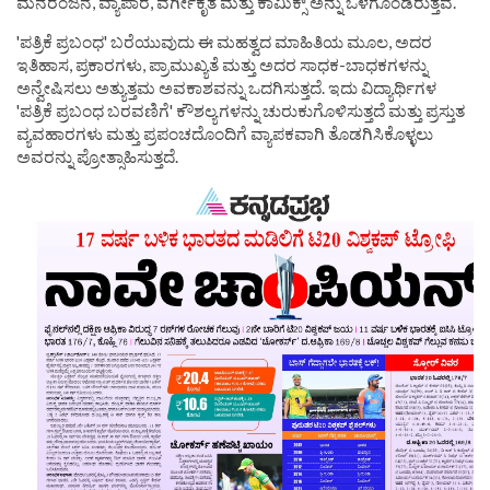
ಮನರಂಜನೆ, ವ್ಯಾಪಾರ, ವರ್ಗೀಕೃತ ಮತ್ತು ಕಾಮಿಕ್ಸ್ ಅನ್ನು ಒಳಗೊಂಡಿರುತ್ತವೆ.
'ಪತ್ರಿಕೆ ಪ್ರಬಂಧ' ಬರೆಯುವುದು ಈ ಮಹತ್ವದ ಮಾಹಿತಿಯ ಮೂಲ, ಅದರ
ಇತಿಹಾಸ, ಪ್ರಕಾರಗಳು, ಪ್ರಾಮುಖ್ಯತೆ ಮತ್ತು ಅದರ ಸಾಧಕ-ಬಾಧಕಗಳನ್ನು
ಅನ್ವೇಷಿಸಲು ಅತ್ಯುತ್ತಮ ಅವಕಾಶವನ್ನು ಒದಗಿಸುತ್ತದೆ. ಇದು ವಿದ್ಯಾರ್ಥಿಗಳ
'ಪತ್ರಿಕೆ ಪ್ರಬಂಧ ಬರವಣಿಗೆ' ಕೌಶಲ್ಯಗಳನ್ನು ಚುರುಕುಗೊಳಿಸುತ್ತದೆ ಮತ್ತು ಪ್ರಸ್ತುತ
ವ್ಯವಹಾರಗಳು ಮತ್ತು ಪ್ರಪಂಚದೊಂದಿಗೆ ವ್ಯಾಪಕವಾಗಿ ತೊಡಗಿಸಿಕೊಳ್ಳಲು
ಅವರನ್ನು ಪ್ರೋತ್ಸಾಹಿಸುತ್ತದೆ.