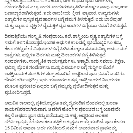
ಸ್ವಾಗತಿಸುತ್ತದೆ. ದೇಶದ ನಾಗರಿಕರಾಗಿ, ದೇಶ ಅಥವಾ ಇತರ ದೇಶಗಳಲ್ಲಿ
ನಡೆಯುತ್ತಿರುವ ಎಲ್ಲಾ ಸಾಧಕ-ಬಾಧಕಗಳನ್ನು ತಿಳಿದುಕೊಳ್ಳಲು ನಾವು ಸಂಪೂರ್ಣ
ಜವಾಬ್ದಾರರಾಗಿರುತ್ತೇವೆ. ಇದು ರಾಜಕೀಯ, ಕ್ರೀಡೆ, ವ್ಯಾಪಾರ, ಉದ್ಯಮಗಳು
ಇತ್ಯಾದಿಗಳ ಪ್ರಸ್ತುತ ವ್ಯವಹಾರಗಳ ಬಗ್ಗೆ ನಮಗೆ ತಿಳಿಸುತ್ತದೆ. ಇದು ಬಾಲಿವುಡ್
ಮತ್ತು ವ್ಯಾಪಾರ ವ್ಯಕ್ತಿಗಳ ವೈಯಕ್ತಿಕ ವ್ಯವಹಾರಗಳ ಬಗ್ಗೆಯೂ ನಮಗೆ ತಿಳಿಸುತ್ತದೆ.
ದಿನಪತ್ರಿಕೆಯು ಸಂಸ್ಕೃತಿ, ಸಂಪ್ರದಾಯ, ಕಲೆ, ಶಾಸ್ತ್ರೀಯ ನೃತ್ಯ ಇತ್ಯಾದಿಗಳ ಬಗ್ಗೆ
ನಮಗೆ ತಿಳಿಸಿಕೊಡುತ್ತದೆ.ಇಂತಹ ಆಧುನಿಕ ಕಾಲದಲ್ಲಿ ಪ್ರತಿಯೊಬ್ಬರಿಗೂ ತಮ್ಮ
ಕೆಲಸ ಬಿಟ್ಟು ಬೇರೆ ವಿಷಯಗಳ ಬಗ್ಗೆ ತಿಳಿದುಕೊಳ್ಳಲು ಸಮಯವಿಲ್ಲ, ಅದು ನಮಗೆ
ಜಾತ್ರೆಗಳು, ಹಬ್ಬಗಳ ದಿನಗಳು ಮತ್ತು ದಿನಾಂಕಗಳ ಬಗ್ಗೆ ತಿಳಿಸುತ್ತದೆ.
ಸಂದರ್ಭಗಳು, ಸಾಂಸ್ಕೃತಿಕ ಕಾರ್ಯಕ್ರಮಗಳು, ಇತ್ಯಾದಿ. ಇದು ಸಮಾಜ, ಶಿಕ್ಷಣ,
ಭವಿಷ್ಯ, ಪ್ರೇರಕ ಸಂದೇಶಗಳು ಮತ್ತು ವಿಷಯಗಳ ಬಗ್ಗೆ ಸುದ್ದಿಗಳ ಜೊತೆಗೆ
ಆಸಕ್ತಿದಾಯಕ ಸಂಗತಿಗಳ ಸಂಗ್ರಹವಾಗಿದೆ, ಆದ್ದರಿಂದ ಇದು ನಮಗೆ ಎಂದಿಗೂ
ಬೇಸರ ತರಿಸುವುದಿಲ್ಲ. ಇದು ಯಾವಾಗಲೂ ತನ್ನ ಆಸಕ್ತಿದಾಯಕ ವಿಷಯಗಳ
ಮೂಲಕ ಪ್ರಪಂಚದ ಎಲ್ಲದರ ಬಗ್ಗೆ ನಮ್ಮನ್ನು ಪ್ರಚೋದಿಸುತ್ತದೆ ಮತ್ತು
ಪ್ರಚೋದಿಸುತ್ತದೆ.
ಆಧುನಿಕ ಕಾಲದಲ್ಲಿ, ಪ್ರತಿಯೊಬ್ಬರೂ ತಮ್ಮ ದೈನಂದಿನ ಜೀವನದಲ್ಲಿ ತುಂಬಾ
ಕಾರ್ಯನಿರತರಾಗಿರುವಾಗ, ಅವರಿಗೆ ಹೊರಗಿನ ಪ್ರಪಂಚದ ಬಗ್ಗೆ ಯಾವುದೇ
ಕಲ್ಪನೆ ಅಥವಾ ಜ್ಞಾನವನ್ನು ಪಡೆಯುವುದು ಕಷ್ಟ, ಆದ್ದರಿಂದ ಅಂತಹ
ದೌರ್ಬಲ್ಯವನ್ನು ತೆಗೆದುಹಾಕಲು ಪತ್ರಿಕೆ ಅತ್ಯುತ್ತಮ ಆಯ್ಕೆಯಾಗಿದೆ. ಇದು ಕೇವಲ
15 ನಿಮಿಷ ಅಥವಾ ಅರ್ಧ ಗಂಟೆಯಲ್ಲಿ ನಮಗೆ ಅಪಾರವಾದ ಜ್ಞಾನವನ್ನು