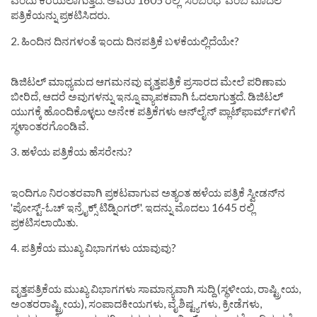
ಎಂದು ಕರೆಯಲಾಗುತ್ತದೆ. ಅವರು 1605 ರಲ್ಲಿ 'ಸಂಬಂಧ' ಎಂಬ ಮೊದಲ
ಪತ್ರಿಕೆಯನ್ನು ಪ್ರಕಟಿಸಿದರು.
2. ಹಿಂದಿನ ದಿನಗಳಂತೆ ಇಂದು ದಿನಪತ್ರಿಕೆ ಬಳಕೆಯಲ್ಲಿದೆಯೇ?
ಡಿಜಿಟಲ್ ಮಾಧ್ಯಮದ ಆಗಮನವು ವೃತ್ತಪತ್ರಿಕೆ ಪ್ರಸಾರದ ಮೇಲೆ ಪರಿಣಾಮ
ಬೀರಿದೆ, ಆದರೆ ಅವುಗಳನ್ನು ಇನ್ನೂ ವ್ಯಾಪಕವಾಗಿ ಓದಲಾಗುತ್ತದೆ. ಡಿಜಿಟಲ್
ಯುಗಕ್ಕೆ ಹೊಂದಿಕೊಳ್ಳಲು ಅನೇಕ ಪತ್ರಿಕೆಗಳು ಆನ್‌ಲೈನ್ ಪ್ಲಾಟ್‌ಫಾರ್ಮ್‌ಗಳಿಗೆ
ಸ್ಥಳಾಂತರಗೊಂಡಿವೆ.
3. ಹಳೆಯ ಪತ್ರಿಕೆಯ ಹೆಸರೇನು?
ಇಂದಿಗೂ ನಿರಂತರವಾಗಿ ಪ್ರಕಟವಾಗುವ ಅತ್ಯಂತ ಹಳೆಯ ಪತ್ರಿಕೆ ಸ್ವೀಡನ್‌ನ
'ಪೋಸ್ಟ್-ಓಚ್ ಇನ್ರೈಕ್ಸ್ ಟಿಡ್ನಿಂಗರ್'. ಇದನ್ನು ಮೊದಲು 1645 ರಲ್ಲಿ
ಪ್ರಕಟಿಸಲಾಯಿತು.
4. ಪತ್ರಿಕೆಯ ಮುಖ್ಯ ವಿಭಾಗಗಳು ಯಾವುವು?
ವೃತ್ತಪತ್ರಿಕೆಯ ಮುಖ್ಯ ವಿಭಾಗಗಳು ಸಾಮಾನ್ಯವಾಗಿ ಸುದ್ದಿ (ಸ್ಥಳೀಯ, ರಾಷ್ಟ್ರೀಯ,
ಅಂತರರಾಷ್ಟ್ರೀಯ), ಸಂಪಾದಕೀಯಗಳು, ವೈಶಿಷ್ಟ್ಯಗಳು, ಕ್ರೀಡೆಗಳು,