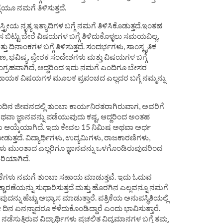
ಗೆಯೂ ನಮಗೆ ತಿಳಿಸುತ್ತದೆ.
ಸ್ತ್ರೀಯ ನೃತ್ಯ ಇತ್ಯಾದಿಗಳ ಬಗ್ಗೆ ನಮಗೆ ತಿಳಿಸಿಕೊಡುತ್ತದೆ.ಇಂತಹ
ಲಸ ಬಿಟ್ಟು ಬೇರೆ ವಿಷಯಗಳ ಬಗ್ಗೆ ತಿಳಿದುಕೊಳ್ಳಲು ಸಮಯವಿಲ್ಲ,
 ದಿನಾಂಕಗಳ ಬಗ್ಗೆ ತಿಳಿಸುತ್ತದೆ. ಸಂದರ್ಭಗಳು, ಸಾಂಸ್ಕೃತಿಕ
ಷಣ, ಭವಿಷ್ಯ, ಪ್ರೇರಕ ಸಂದೇಶಗಳು ಮತ್ತು ವಿಷಯಗಳ ಬಗ್ಗೆ
ಸಂಗ್ರಹವಾಗಿದೆ, ಆದ್ದರಿಂದ ಇದು ನಮಗೆ ಎಂದಿಗೂ ಬೇಸರ
ತಿದಾಯಕ ವಿಷಯಗಳ ಮೂಲಕ ಪ್ರಪಂಚದ ಎಲ್ಲದರ ಬಗ್ಗೆ ನಮ್ಮನ್ನು
ೈನಂದಿನ ಜೀವನದಲ್ಲಿ ತುಂಬಾ ಕಾರ್ಯನಿರತರಾಗಿರುವಾಗ, ಅವರಿಗೆ
ಅಥವಾ ಜ್ಞಾನವನ್ನು ಪಡೆಯುವುದು ಕಷ್ಟ, ಆದ್ದರಿಂದ ಅಂತಹ
ಯುತ್ತಮ ಆಯ್ಕೆಯಾಗಿದೆ. ಇದು ಕೇವಲ 15 ನಿಮಿಷ ಅಥವಾ ಅರ್ಧ
ುತ್ತದೆ. ವಿದ್ಯಾರ್ಥಿಗಳು, ಉದ್ಯಮಿಗಳು, ರಾಜಕಾರಣಿಗಳು,
ಿಗಳು ಮುಂತಾದ ಎಲ್ಲರಿಗೂ ಜ್ಞಾನವನ್ನು ಒಳಗೊಂಡಿರುವುದರಿಂದ
ಾರಿಯಾಗಿದೆ.
್ರಿಕೆಗಳು ನಮಗೆ ತುಂಬಾ ಸಹಾಯ ಮಾಡುತ್ತವೆ. ಇದು ಓದುವ
ಚ್ಚಾರಣೆಯನ್ನು ಸುಧಾರಿಸುತ್ತದೆ ಮತ್ತು ಹೊರಗಿನ ಎಲ್ಲವನ್ನೂ ನಮಗೆ
ದುವುದನ್ನು ಹೆಚ್ಚು ಅಭ್ಯಾಸ ಮಾಡುತ್ತಾರೆ. ಪತ್ರಿಕೆಯ ಅನುಪಸ್ಥಿತಿಯಲ್ಲಿ
ಡೀ ದಿನ ಏನನ್ನಾದರೂ ಕಳೆದುಕೊಂಡಿದ್ದಾರೆ ಎಂದು ಭಾವಿಸುತ್ತಾರೆ.
ನಡೆಸುತ್ತಿರುವ ವಿದ್ಯಾರ್ಥಿಗಳು ಪ್ರಚಲಿತ ವಿದ್ಯಮಾನಗಳ ಬಗ್ಗೆ ತಮ್ಮ