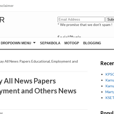
isclaimer
R
* We promise that we don't spam !
Social Plugin
facebook
DROPDOWN MENU
SEPAKBOLA
MOTOGP
BLOGGING
whatsapp
youtube
ay All News Papers Educational, Employment and
Recen
KPSC
y All News Papers
Karn
Karn
oyment and Others News
Marty
KSET
Popul
24