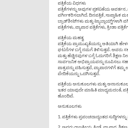
ಪತ್ರಿಕೆಯ ವಿಧಗಳು
ಪತ್ರಿಕೆಗಳನ್ನು ಅವುಗಳ ಪ್ರಕಟಣೆಯ ಆವರ್ತನ,
ವರ್ಗೀಕರಿಸಲಾಗಿದೆ. ದಿನಪತ್ರಿಕೆ, ಸಾಪ್ತಾಹಿಕ ಮತ
ಬ್ರಾಡ್‌ಶೀಟ್‌ಗಳು ಮತ್ತು ಟ್ಯಾಬ್ಲಾಯ್ಡ್‌ಗಳ
ಪತ್ರಿಕೆಗಳು, ವ್ಯಾಪಾರ ಪತ್ರಿಕೆಗಳು, ಕ್ರೀಡಾ ಪತ್ರ
ಪತ್ರಿಕೆಯ ಮಹತ್ವ
ಪತ್ರಿಕೆಯ ಪ್ರಾಮುಖ್ಯತೆಯನ್ನು ಅತಿಯಾಗಿ ಹೇಳಲ
ಘಟನೆಗಳ ಬಗ್ಗೆ ನಮಗೆ ತಿಳಿಸುತ್ತವೆ. ಅವರು ಸರ
ಮತ್ತು ಹೆಚ್ಚಿನವುಗಳ ಬಗ್ಗೆ ಓದುಗರಿಗೆ ಶಿಕ್ಷಣ 
ಸಾರ್ವಜನಿಕ ಅಭಿಪ್ರಾಯವನ್ನು ರೂಪಿಸಲು ಸಹಾಯ
ಪಾತ್ರವನ್ನು ವಹಿಸುತ್ತವೆ, ವ್ಯಾಪಾರಗಳಿಗೆ ತಮ
ವೇದಿಕೆಯನ್ನು ಒದಗಿಸುತ್ತವೆ.
ಪತ್ರಿಕೆಯ ಅನುಕೂಲಗಳು ಮತ್ತು ಅನಾನುಕೂ
ಇತರ ಯಾವುದೇ ಮಾಹಿತಿ ಮಾಧ್ಯಮದಂತೆ, ಪತ್
ಹೊಂದಿವೆ.
ಅನುಕೂಲಗಳು
1. ಪತ್ರಿಕೆಗಳು ಪ್ರಪಂಚದಾದ್ಯಂತದ ಸುದ್ದಿಗಳನ್ನು
2. ಅವರು ರಾಜಕೀಯ, ಕ್ರೀಡೆ, ವ್ಯಾಪಾರ, ಶಿ