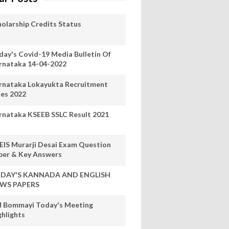
holarship Credits Status
day's Covid-19 Media Bulletin Of
rnataka 14-04-2022
rnataka Lokayukta Recruitment
les 2022
rnataka KSEEB SSLC Result 2021
EIS Murarji Desai Exam Question
per & Key Answers
DAY'S KANNADA AND ENGLISH
WS PAPERS
 Bommayi Today's Meeting
ghlights