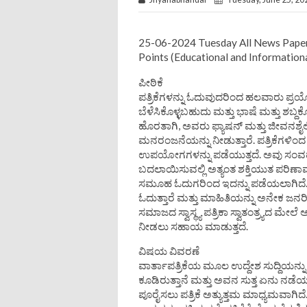
25-06-2024 Tuesday All News Paper
Points (Educational and Information
ಪೀಠಿಕೆ
ಪತ್ರಿಕೆಗಳನ್ನು ಓದುವುದರಿಂದ ಹಲವಾರು ಪ್ರಯ
ಬೆಳೆಸಿಕೊಳ್ಳಬಹುದು ಮತ್ತು ಭಾಷೆ ಮತ್ತು ಶಬ್
ಹೊರತಾಗಿ, ಅವರು ಫ್ಯಾಷನ್ ಮತ್ತು ಜೀವನಶೈ
ಮನರಂಜನೆಯನ್ನು ನೀಡುತ್ತಾರೆ. ಪತ್ರಿಕೆಗಳ
ಉಪಯೋಗಗಳನ್ನು ಪಡೆಯುತ್ತದೆ. ಅವು ಸಂವ
ಬದಲಾಯಿಸುವಲ್ಲಿ ಅತ್ಯಂತ ಶಕ್ತಿಯುತ ಪರಿಣಾಮ
ಸಮೂಹ ಓದುಗರಿಂದ ಇದನ್ನು ಪಡೆಯಲಾಗಿದೆ. ಲಕ
ಓದುತ್ತಾರೆ ಮತ್ತು ಮಾಹಿತಿಯನ್ನು ಅನೇಕ ಜನರ
ಸಮಾಜದ ಸ್ವಾಸ್ಥ್ಯ ಪತ್ರಿಕಾ ಸ್ವಾತಂತ್ರ್ಯದ ಮೇಲ
ನೀಡಲು ಸಹಾಯ ಮಾಡುತ್ತದೆ.
ವಿಷಯ ವಿವರಣೆ
ವಾರ್ತಾಪತ್ರಿಕೆಯ ಮೂಲ ಉದ್ದೇಶ ಸುದ್ದಿಯನ್
ಕೂಡಿರುತ್ತಾನೆ ಮತ್ತು ಅವನ ಸುತ್ತ ಏನು ನಡೆ
ಪೂರೈಸಲು ಪತ್ರಿಕೆ ಅತ್ಯುತ್ತಮ ಮಾಧ್ಯಮವಾಗಿ