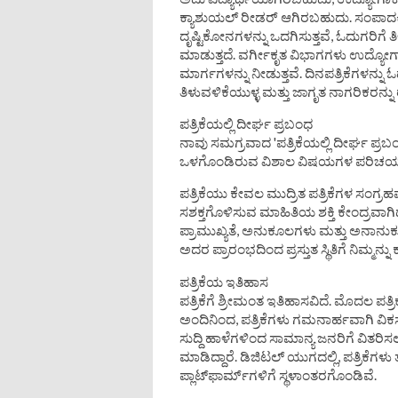
ಕ್ಯಾಶುಯಲ್ ರೀಡರ್ ಆಗಿರಬಹುದು. ಸಂಪಾದಕೀ
ದೃಷ್ಟಿಕೋನಗಳನ್ನು ಒದಗಿಸುತ್ತವೆ, ಓದುಗರಿಗ
ಮಾಡುತ್ತದೆ. ವರ್ಗೀಕೃತ ವಿಭಾಗಗಳು ಉದ್ಯೋಗ
ಮಾರ್ಗಗಳನ್ನು ನೀಡುತ್ತವೆ. ದಿನಪತ್ರಿಕೆಗಳನ್ನು ಓ
ತಿಳುವಳಿಕೆಯುಳ್ಳ ಮತ್ತು ಜಾಗೃತ ನಾಗರಿಕರನ್ನು
ಪತ್ರಿಕೆಯಲ್ಲಿ ದೀರ್ಘ ಪ್ರಬಂಧ
ನಾವು ಸಮಗ್ರವಾದ 'ಪತ್ರಿಕೆಯಲ್ಲಿ ದೀರ್ಘ ಪ್ರ
ಒಳಗೊಂಡಿರುವ ವಿಶಾಲ ವಿಷಯಗಳ ಪರಿಚಯಾತ್ಮ
ಪತ್ರಿಕೆಯು ಕೇವಲ ಮುದ್ರಿತ ಪತ್ರಿಕೆಗಳ ಸಂಗ್ರ
ಸಶಕ್ತಗೊಳಿಸುವ ಮಾಹಿತಿಯ ಶಕ್ತಿ ಕೇಂದ್ರವಾಗಿದೆ
ಪ್ರಾಮುಖ್ಯತೆ, ಅನುಕೂಲಗಳು ಮತ್ತು ಅನಾನುಕೂಲಗ
ಅದರ ಪ್ರಾರಂಭದಿಂದ ಪ್ರಸ್ತುತ ಸ್ಥಿತಿಗೆ ನಿಮ್ಮನ್ನು 
ಪತ್ರಿಕೆಯ ಇತಿಹಾಸ
ಪತ್ರಿಕೆಗೆ ಶ್ರೀಮಂತ ಇತಿಹಾಸವಿದೆ. ಮೊದಲ ಪತ್ರ
ಅಂದಿನಿಂದ, ಪತ್ರಿಕೆಗಳು ಗಮನಾರ್ಹವಾಗಿ ವಿಕ
ಸುದ್ದಿ ಹಾಳೆಗಳಿಂದ ಸಾಮಾನ್ಯ ಜನರಿಗೆ ವಿತರಿ
ಮಾಡಿದ್ದಾರೆ. ಡಿಜಿಟಲ್ ಯುಗದಲ್ಲಿ, ಪತ್ರಿಕೆಗಳ
ಪ್ಲಾಟ್‌ಫಾರ್ಮ್‌ಗಳಿಗೆ ಸ್ಥಳಾಂತರಗೊಂಡಿವೆ.