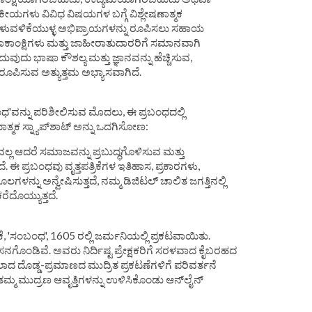
ಯಗಳು ವಿವಿಧ ವಿಷಯಗಳ ಬಗ್ಗೆ ವಿಶ್ಲೇಷಣಾತ್ಮಕ
ೆ ತಿಳುವಳಿಕೆಯುಳ್ಳ ಅಭಿಪ್ರಾಯಗಳನ್ನು ರೂಪಿಸಲು ಸಹಾಯ
ಾಕಾಂಕ್ಷಿಗಳು ಮತ್ತು ಜಾಹೀರಾತುದಾರರಿಗೆ ಸಮಾನವಾಗಿ
ದುವುದು ಭಾಷಾ ಕೌಶಲ್ಯ ಮತ್ತು ಜ್ಞಾನವನ್ನು ಹೆಚ್ಚಿಸುವ,
 ರೂಪಿಸುವ ಅತ್ಯುತ್ತಮ ಅಭ್ಯಾಸವಾಗಿದೆ.
ಬಂಧ'ವನ್ನು ಪರಿಶೀಲಿಸುವ ಮೊದಲು, ಈ ಪ್ರಬಂಧದಲ್ಲಿ
ಕ ಸ್ನ್ಯಾಪ್‌ಶಾಟ್ ಅನ್ನು ಒದಗಿಸೋಣ:
ಹವಲ್ಲ ಆದರೆ ಸಮಾಜವನ್ನು ಪ್ರಬುದ್ಧಗೊಳಿಸುವ ಮತ್ತು
. ಈ ಪ್ರಬಂಧವು ವೃತ್ತಪತ್ರಿಕೆಗಳ ಇತಿಹಾಸ, ಪ್ರಕಾರಗಳು,
ಳನ್ನು ಅನ್ವೇಷಿಸುತ್ತದೆ, ನಮ್ಮ ಡಿಜಿಟಲ್ ಚಾಲಿತ ಜಗತ್ತಿನಲ್ಲಿ
ಕರೆದೊಯ್ಯುತ್ತದೆ.
ಿಕೆ, 'ಸಂಬಂಧ', 1605 ರಲ್ಲಿ ಜರ್ಮನಿಯಲ್ಲಿ ಪ್ರಕಟವಾಯಿತು.
ಸನಗೊಂಡಿವೆ. ಅವರು ನಿರ್ದಿಷ್ಟ ಪ್ರೇಕ್ಷಕರಿಗೆ ಸರಳವಾದ ಕೈಬರಹದ
ಸಲಾದ ದೊಡ್ಡ-ಪ್ರಮಾಣದ ಮುದ್ರಿತ ಪ್ರಕಟಣೆಗಳಿಗೆ ಪರಿವರ್ತನೆ
ು ತಮ್ಮ ಮುದ್ರಣ ಆವೃತ್ತಿಗಳನ್ನು ಉಳಿಸಿಕೊಂಡು ಆನ್‌ಲೈನ್