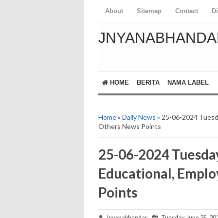
About
Sitemap
Contact
D
JNYANABHANDA
HOME
BERITA
NAMA LABEL
Home
»
Daily News
» 25-06-2024 Tuesd
Others News Points
25-06-2024 Tuesda
Educational, Empl
Points
Jnyanabhandar
Tuesday, June 25, 20