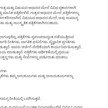
 ಗಾತ್ರ ಮತ್ತು ವಿಷಯದ ಆಧಾರದ ಮೇಲೆ ವಿವಿಧ ಪ್ರಕಾರಗಳಾಗಿ
್ತು ಮಾಸಿಕ ಪತ್ರಿಕೆಗಳಿವೆ. ಗಾತ್ರದ ಆಧಾರದ ಮೇಲೆ, ಪತ್ರಿಕೆಗಳನ್ನು
ಾಗಿ ವರ್ಗೀಕರಿಸಲಾಗಿದೆ. ವಿಷಯದ ಆಧಾರದ ಮೇಲೆ, ಅವು ಸಾಮಾನ್ಯ
ಿಕೆಗಳು ಮತ್ತು ಸಾಂಸ್ಕೃತಿಕ ಪತ್ರಿಕೆಗಳಾಗಿರಬಹುದು.
ಾಗುವುದಿಲ್ಲ. ಪತ್ರಿಕೆಗಳು ಪ್ರಪಂಚದಾದ್ಯಂತ ನಡೆಯುತ್ತಿರುವ
್ಕಾರಿ ನೀತಿಗಳು, ಜಾಗತಿಕ ಘಟನೆಗಳು, ವೈಜ್ಞಾನಿಕ ಪ್ರಗತಿಗಳು
ನೀಡುತ್ತಾರೆ. ಅವರು ಚರ್ಚೆಗೆ ವೇದಿಕೆಯಾಗಿ ಕಾರ್ಯನಿರ್ವಹಿಸುತ್ತಾರೆ,
 ಮಾಡುತ್ತಾರೆ. ಪತ್ರಿಕೆಗಳು ಆರ್ಥಿಕತೆಯಲ್ಲಿ ಪ್ರಮುಖ
್ಮ ಉತ್ಪನ್ನಗಳು ಮತ್ತು ಸೇವೆಗಳನ್ನು ಜಾಹೀರಾತು ಮಾಡಲು
ಲಗಳು
ರಿಕೆಗಳು ತಮ್ಮ ಅನುಕೂಲಗಳು ಮತ್ತು ಅನಾನುಕೂಲಗಳನ್ನು
 ಸಮಗ್ರ ರೀತಿಯಲ್ಲಿ ಒದಗಿಸುತ್ತವೆ.
ಕ್ಷಣ ಮತ್ತು ಮನರಂಜನೆಯಂತಹ ವಿಭಾಗಗಳೊಂದಿಗೆ ವಿಭಿನ್ನ ಓದುಗರ