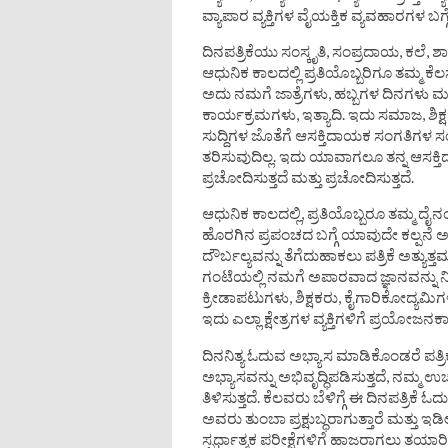
ವ್ಯಾಪಾರ ವ್ಯಕ್ತಿಗಳ ವೈಯಕ್ತಿಕ ವ್ಯವಹಾರಗಳ ಬಗ್
ದಿನಪತ್ರಿಕೆಯು ಸಂಸ್ಕೃತಿ, ಸಂಪ್ರದಾಯ, ಕಲೆ, ಶಾ
ಆಧುನಿಕ ಕಾಲದಲ್ಲಿ ಪ್ರತಿಯೊಬ್ಬರಿಗೂ ತಮ್ಮ ಕೆ
ಅದು ನಮಗೆ ಜಾತ್ರೆಗಳು, ಹಬ್ಬಗಳ ದಿನಗಳು ಮತ್ತು
ಕಾರ್ಯಕ್ರಮಗಳು, ಇತ್ಯಾದಿ. ಇದು ಸಮಾಜ, ಶಿಕ್
ಸುದ್ದಿಗಳ ಜೊತೆಗೆ ಆಸಕ್ತಿದಾಯಕ ಸಂಗತಿಗಳ 
ತರಿಸುವುದಿಲ್ಲ. ಇದು ಯಾವಾಗಲೂ ತನ್ನ ಆಸಕ್
ಪ್ರಚೋದಿಸುತ್ತದೆ ಮತ್ತು ಪ್ರಚೋದಿಸುತ್ತದೆ.
ಆಧುನಿಕ ಕಾಲದಲ್ಲಿ, ಪ್ರತಿಯೊಬ್ಬರೂ ತಮ್ಮ ದ
ಹೊರಗಿನ ಪ್ರಪಂಚದ ಬಗ್ಗೆ ಯಾವುದೇ ಕಲ್ಪನೆ 
ದೌರ್ಬಲ್ಯವನ್ನು ತೆಗೆದುಹಾಕಲು ಪತ್ರಿಕೆ ಅತ್
ಗಂಟೆಯಲ್ಲಿ ನಮಗೆ ಅಪಾರವಾದ ಜ್ಞಾನವನ್ನು ನೀಡ
ಕ್ರೀಡಾಪಟುಗಳು, ಶಿಕ್ಷಕರು, ಕೈಗಾರಿಕೋದ್ಯಮ
ಇದು ಎಲ್ಲಾ ಕ್ಷೇತ್ರಗಳ ವ್ಯಕ್ತಿಗಳಿಗೆ ಪ್ರಯೋಜನಕ
ದಿನನಿತ್ಯ ಓದುವ ಅಭ್ಯಾಸ ಮಾಡಿಕೊಂಡರೆ ಪತ
ಅಭ್ಯಾಸವನ್ನು ಅಭಿವೃದ್ಧಿಪಡಿಸುತ್ತದೆ, ನಮ್ಮ ಉ
ತಿಳಿಸುತ್ತದೆ. ಕೆಲವರು ಬೆಳಿಗ್ಗೆ ಈ ದಿನಪತ್ರಿಕೆ ಓ
ಅವರು ತುಂಬಾ ಪ್ರಕ್ಷುಬ್ಧರಾಗುತ್ತಾರೆ ಮತ್ತು ಇ
ಸ್ಪರ್ಧಾತ್ಮಕ ಪರೀಕ್ಷೆಗಳಿಗೆ ಹಾಜರಾಗಲು ತಯಾರಿ 