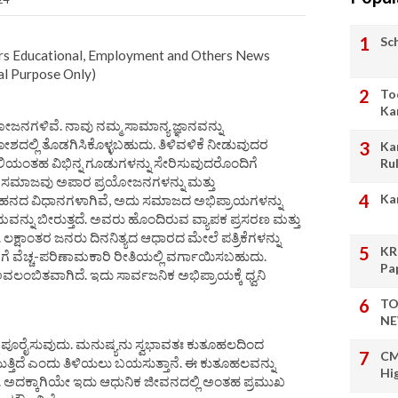
Sc
s Educational, Employment and Others News
al Purpose Only)
To
Ka
ೋಜನಗಳಿವೆ. ನಾವು ನಮ್ಮ ಸಾಮಾನ್ಯ ಜ್ಞಾನವನ್ನು
ದಕೋಶದಲ್ಲಿ ತೊಡಗಿಸಿಕೊಳ್ಳಬಹುದು. ತಿಳಿವಳಿಕೆ ನೀಡುವುದರ
Ka
ಲಿಯಂತಹ ವಿಭಿನ್ನ ಗೂಡುಗಳನ್ನು ಸೇರಿಸುವುದರೊಂದಿಗೆ
Ru
ಿಂದ ಸಮಾಜವು ಅಪಾರ ಪ್ರಯೋಜನಗಳನ್ನು ಮತ್ತು
Ka
ಹನದ ವಿಧಾನಗಳಾಗಿವೆ, ಅದು ಸಮಾಜದ ಅಭಿಪ್ರಾಯಗಳನ್ನು
ವನ್ನು ಬೀರುತ್ತದೆ. ಅವರು ಹೊಂದಿರುವ ವ್ಯಾಪಕ ಪ್ರಸರಣ ಮತ್ತು
್ಷಾಂತರ ಜನರು ದಿನನಿತ್ಯದ ಆಧಾರದ ಮೇಲೆ ಪತ್ರಿಕೆಗಳನ್ನು
KR
ಿಗೆ ವೆಚ್ಚ-ಪರಿಣಾಮಕಾರಿ ರೀತಿಯಲ್ಲಿ ವರ್ಗಾಯಿಸಬಹುದು.
Pa
ೆ ಅವಲಂಬಿತವಾಗಿದೆ. ಇದು ಸಾರ್ವಜನಿಕ ಅಭಿಪ್ರಾಯಕ್ಕೆ ಧ್ವನಿ
TO
NE
ನು ಪೂರೈಸುವುದು. ಮನುಷ್ಯನು ಸ್ವಭಾವತಃ ಕುತೂಹಲದಿಂದ
CM
ಯುತ್ತಿದೆ ಎಂದು ತಿಳಿಯಲು ಬಯಸುತ್ತಾನೆ. ಈ ಕುತೂಹಲವನ್ನು
Hi
ದೆ. ಅದಕ್ಕಾಗಿಯೇ ಇದು ಆಧುನಿಕ ಜೀವನದಲ್ಲಿ ಅಂತಹ ಪ್ರಮುಖ