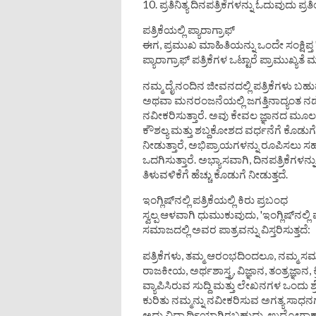
10. ಪ್ರತಿನಿತ್ಯ ದಿನಪತ್ರಿಕೆಗಳನ್ನು ಓದುವುದು 
ಪತ್ರಿಕೆಯಲ್ಲಿ ಪ್ಯಾರಾಗ್ರಾಫ್
ಈಗ, ಪ್ರಮುಖ ಮಾಹಿತಿಯನ್ನು ಒಂದೇ ಸಂಕ್ಷಿಪ್ತ '
ಪ್ಯಾರಾಗ್ರಾಫ್ ಪತ್ರಿಕೆಗಳ ಒಟ್ಟಾರೆ ಪ್ರಾಮುಖ್ಯತೆ ಮ
ನಮ್ಮ ದೈನಂದಿನ ಜೀವನದಲ್ಲಿ ಪತ್ರಿಕೆಗಳು ಬಹುಮು
ಅಥವಾ ಮನರಂಜನೆಯಲ್ಲಿ ಜಗತ್ತಿನಾದ್ಯಂತ ನಡೆ
ನವೀಕರಿಸುತ್ತಾರೆ. ಅವು ಕೇವಲ ಜ್ಞಾನದ ಮೂಲವಾ
ಕೌಶಲ್ಯ ಮತ್ತು ಶಬ್ದಕೋಶದ ವರ್ಧನೆಗೆ ಕೊಡುಗೆ
ನೀಡುತ್ತಾರೆ, ಅಭಿಪ್ರಾಯಗಳನ್ನು ರೂಪಿಸಲು 
ಒದಗಿಸುತ್ತಾರೆ. ಅಭ್ಯಾಸವಾಗಿ, ದಿನಪತ್ರಿಕೆಗಳನ
ತಿಳುವಳಿಕೆಗೆ ಹೆಚ್ಚು ಕೊಡುಗೆ ನೀಡುತ್ತದೆ.
ಇಂಗ್ಲಿಷ್‌ನಲ್ಲಿ ಪತ್ರಿಕೆಯಲ್ಲಿ ಕಿರು ಪ್ರಬಂಧ
ಸ್ವಲ್ಪ ಆಳವಾಗಿ ಧುಮುಕುವುದು, 'ಇಂಗ್ಲಿಷ್‌ನಲ್ಲಿ ವ
ಸಮಾಜದಲ್ಲಿ ಅವರ ಪಾತ್ರವನ್ನು ವಿಸ್ತರಿಸುತ್ತದೆ:
ಪತ್ರಿಕೆಗಳು, ತಮ್ಮ ಆರಂಭದಿಂದಲೂ, ನಮ್ಮ 
ರಾಜಕೀಯ, ಅರ್ಥಶಾಸ್ತ್ರ, ವಿಜ್ಞಾನ, ತಂತ್ರಜ್ಞಾನ, ಕ್ರ
ವ್ಯಾಪಿಸಿರುವ ಸುದ್ದಿ ಮತ್ತು ಲೇಖನಗಳ ಒಂದು ಶ
ಕುರಿತು ನಮ್ಮನ್ನು ನವೀಕರಿಸುವ ಅಗತ್ಯ ಸಾಧನಗಳಾ
ಅದು ವಿದ್ಯಾರ್ಥಿಯಾಗಿರಬಹುದು, ಉದ್ಯೋಗ