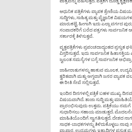
ಪಾತ್ರವನ್ನು ವಹಿಸುತ್ತದೆ. ಪತ್ರಿಕೆಗೆ ದೊಡ್ಡ ಶೈಕ್ಷಣ
ಆಧುನಿಕ ಪತ್ರಿಕೆಗಳು ವ್ಯಾಪಕ ಶ್ರೇಣಿಯ ವಿಷಯ
ಸುದ್ದಿಗಳು, ಸಾಹಿತ್ಯ ಮತ್ತು ವೈಜ್ಞಾನಿಕ ವಿಷಯಗ
ಮಾರುಕಟ್ಟೆ. ಹೀಗಾಗಿ ಇದು ಎಲ್ಲಾ ವರ್ಗದ ಪುರ
ಸಂಪಾದಕರಿಗೆ ಬರೆದ ಪತ್ರಗಳು ಸಾರ್ವಜನಿಕ ಅ
ಸರ್ಕಾರಕ್ಕೆ ತಿಳಿಸುತ್ತವೆ.
ವೃತ್ತಪತ್ರಿಕೆಗಳು ಪ್ರಪಂಚದಾದ್ಯಂತದ ಪ್ರಸ್ತುತ ಘ
ವಿಸ್ತರಿಸುತ್ತವೆ. ಇದು ಸಾರ್ವಜನಿಕ ಹಿತಾಸಕ್ತಿಯ
ಜ್ವಲಂತ ಸಮಸ್ಯೆಗಳ ಬಗ್ಗೆ ಸಾರ್ವಜನಿಕ ಅಭಿಪ
ಜಾಹೀರಾತುಗಳನ್ನು ಹಾಕುವ ಮೂಲಕ, ಉದ್ಯಮಿಗಳ
ತ್ವರಿತವಾಗಿ ಮತ್ತು ಅಗ್ಗವಾಗಿ ಜನರ ವ್ಯಾಪಕ ವಲ
ಈ ರೀತಿ ಸೇವೆ ಸಲ್ಲಿಸುತ್ತವೆ.
ಇಂದಿನ ದಿನಗಳಲ್ಲಿ ಪತ್ರಿಕೆ ಬಹಳ ಮುಖ್ಯ. ದಿನವ
ವಿಷಯವಾಗಿದೆ. ತಾಜಾ ಸುದ್ದಿ ಮತ್ತು ಮಾಹಿತಿ
ಪ್ರಾರಂಭಿಸುವುದು ಉತ್ತಮ. ಪತ್ರಿಕೆಯು ನಮಗೆ ಆತ್ಮವ
ಸುಧಾರಿಸಲು ಸಹಾಯ ಮಾಡುತ್ತದೆ. ಮೊದಲನೆಯದಾಗಿ
ಮಾಹಿತಿಯೊಂದಿಗೆ ಸ್ವಾಗತಿಸುತ್ತದೆ. ದೇಶದ ನಾ
ಸಾಧಕ-ಬಾಧಕಗಳನ್ನು ತಿಳಿದುಕೊಳ್ಳಲು ನಾವು ಸ
ವ್ಯಾಪಾರ, ಉದ್ಯಮಗಳು ಇತ್ಯಾದಿಗಳ ಪ್ರಸ್ತುತ ವ್