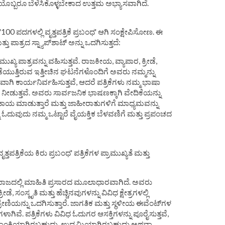
ಪ್ರತಿಯೊಬ್ಬರೂ ಬೆಳೆಸಿಕೊಳ್ಳಬೇಕಾದ ಉತ್ತಮ ಅಭ್ಯಾಸವಾಗಿದೆ.
100 ಪದಗಳಲ್ಲಿ ವೃತ್ತಪತ್ರಿಕೆ ಪ್ರಬಂಧ' ಆಗಿ ಸಂಕ್ಷೇಪಿಸೋಣ. ಈ
ತ್ತು ಪಾತ್ರದ ಸ್ನ್ಯಾಪ್‌ಶಾಟ್ ಅನ್ನು ಒದಗಿಸುತ್ತದೆ:
ಖ್ಯ ಪಾತ್ರವನ್ನು ವಹಿಸುತ್ತವೆ. ರಾಜಕೀಯ, ವ್ಯಾಪಾರ, ಕ್ರೀಡೆ,
ಯುತ್ತಿರುವ ಇತ್ತೀಚಿನ ಘಟನೆಗಳೊಂದಿಗೆ ಅವರು ನಮ್ಮನ್ನು
ಗಿ ಕಾರ್ಯನಿರ್ವಹಿಸುತ್ತವೆ, ಆದರೆ ಪತ್ರಿಕೆಗಳು ನಮ್ಮ ಭಾಷಾ
 ನೀಡುತ್ತವೆ. ಅವರು ಸಾರ್ವಜನಿಕ ಭಾಷಣಕ್ಕಾಗಿ ವೇದಿಕೆಯನ್ನು
ಸಹಾಯ ಮಾಡುತ್ತಾರೆ ಮತ್ತು ಜಾಹೀರಾತುಗಳಿಗೆ ಮಾಧ್ಯಮವನ್ನು
್ನು ಓದುವುದು ನಮ್ಮ ಒಟ್ಟಾರೆ ವೈಯಕ್ತಿಕ ಬೆಳವಣಿಗೆ ಮತ್ತು ಪ್ರಪಂಚದ
ೃತ್ತಪತ್ರಿಕೆಯ ಕಿರು ಪ್ರಬಂಧ' ಪತ್ರಿಕೆಗಳ ಪ್ರಾಮುಖ್ಯತೆ ಮತ್ತು
ಸಮಾಜದಲ್ಲಿ ಮಾಹಿತಿ ಪ್ರಸಾರದ ಮೂಲಾಧಾರವಾಗಿದೆ. ಅವರು
ೀಡೆ, ಸಂಸ್ಕೃತಿ ಮತ್ತು ಹೆಚ್ಚಿನವುಗಳನ್ನು ವಿವಿಧ ಕ್ಷೇತ್ರಗಳಲ್ಲಿ
್ರೇಣಿಯನ್ನು ಒದಗಿಸುತ್ತಾರೆ. ಜಾಗತಿಕ ಮತ್ತು ಸ್ಥಳೀಯ ಈವೆಂಟ್‌ಗಳ
ಗಿವೆ. ಪತ್ರಿಕೆಗಳು ವಿವಿಧ ಓದುಗರ ಆಸಕ್ತಿಗಳನ್ನು ಪೂರೈಸುತ್ತವೆ,
ಾಕಾಂಕ್ಷಿಯಾಗಿರಬಹುದು, ಉದ್ಯಮಿಯಾಗಿರಬಹುದು ಅಥವಾ