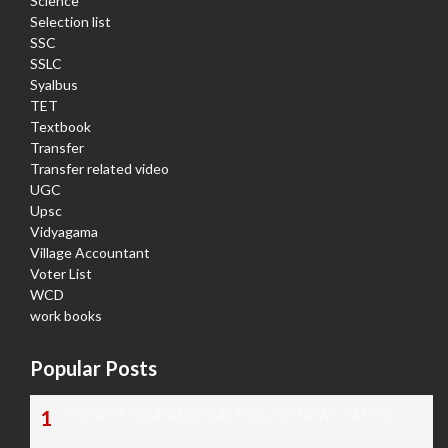
Science
Selection list
SSC
SSLC
Syalbus
TET
Textbook
Transfer
Transfer related video
UGC
Upsc
Vidyagama
Village Accountant
Voter List
WCD
work books
Popular Posts
TODAY'S KANNADA AND ENGLISH NEWS PAPERS