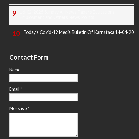
16-02-2025 Sunday All News Papers Educational,
Employment and Others News Points
Today's Covid-19 Media Bulletin Of Karnataka 14-04-2022
Contact Form
Name
Email
*
Message
*