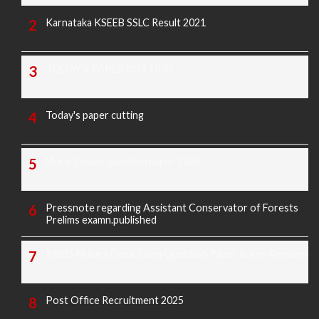
Karnataka KSEEB SSLC Result 2021
TODAY'S PAPER CUTTING
Today's paper cutting
Morarji exam question paper 2025
Pressnote regarding Assistant Conservator of Forests
Prelims examn.published
KREIS Murarji Desai Exam Question Paper & Key Answers
Post Office Recruitment 2025