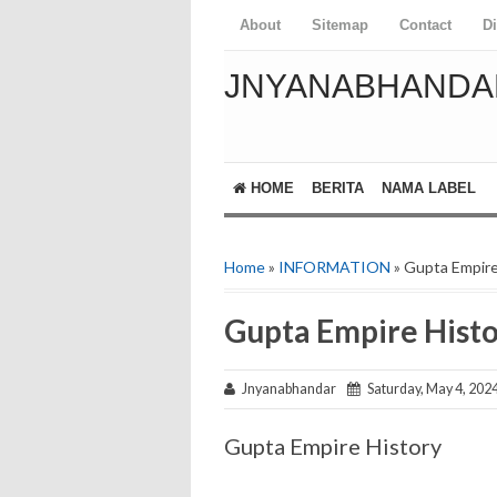
About
Sitemap
Contact
D
JNYANABHANDA
HOME
BERITA
NAMA LABEL
Home
»
INFORMATION
» Gupta Empire
Gupta Empire Hist
Jnyanabhandar
Saturday, May 4, 202
Gupta Empire History