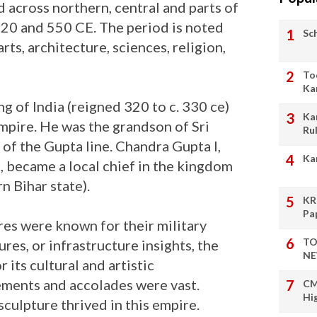
across northern, central and parts of
320 and 550 CE. The period is noted
Sc
rts, architecture, sciences, religion,
To
Ka
g of India (reigned 320 to c. 330 ce)
Ka
mpire. He was the grandson of Sri
Ru
 of the Gupta line. Chandra Gupta I,
Ka
, became a local chief in the kingdom
 Bihar state).
KR
Pa
res were known for their military
TO
res, or infrastructure insights, the
NE
its cultural and artistic
ments and accolades were vast.
CM
Hi
sculpture thrived in this empire.