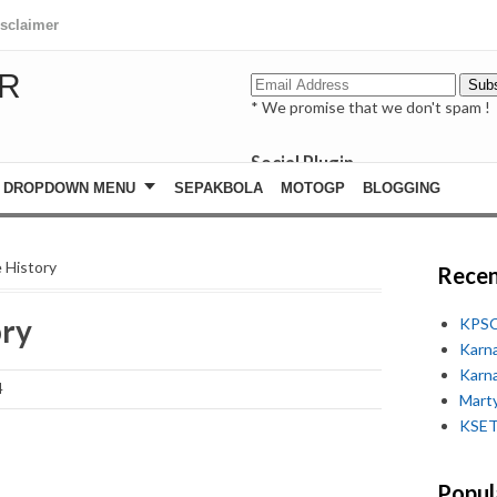
isclaimer
R
* We promise that we don't spam !
Social Plugin
facebook
DROPDOWN MENU
SEPAKBOLA
MOTOGP
BLOGGING
whatsapp
youtube
 History
Recen
ory
KPSC
Karn
Karn
4
Marty
KSET
Popul