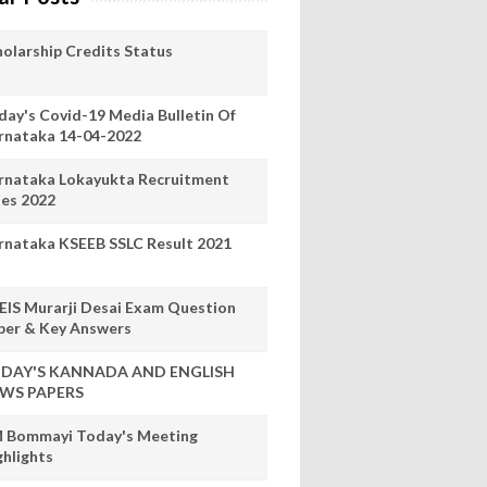
holarship Credits Status
day's Covid-19 Media Bulletin Of
rnataka 14-04-2022
rnataka Lokayukta Recruitment
les 2022
rnataka KSEEB SSLC Result 2021
EIS Murarji Desai Exam Question
per & Key Answers
DAY'S KANNADA AND ENGLISH
WS PAPERS
 Bommayi Today's Meeting
ghlights