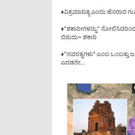
♦️ವಿಕ್ರಮಾದಿತ್ಯ ಎಂದು ಹೆಸರಾದ ಗುಪ
♦️"ಶಕಾರೀಗಳನ್ನು" ಸೋಲಿಸಿದರಿಂದ
ಬಿರುದು= ಶಕಾರಿ
♦️"ನವರತ್ನಗಳು" ಎಂಬ ಒಂಬತ್ತು ಜ
ಎರಡನೇ…