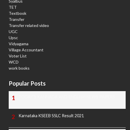
Syalbus
TET
Textbook
Transfer
Transfer related video
UGC
Upsc
Vidyagama
Village Accountant
Voter List
WCD
work books
Popular Posts
TODAY'S KANNADA AND ENGLISH NEWS PAPERS
Karnataka KSEEB SSLC Result 2021