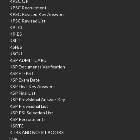
KPSC QP
KPSC Recruitment
KPSC Revised Key Answers
KPSC Revised List
KPTCL
KRIES
KSET
KSFES
KSOU
KSP ADMIT CARD
KSP Documents Verification
KSP ET-PST
KSP Exam Date
KSP Final Key Answers
KSP Final List
KSP Provisional Answer Key
KSP Provisional List
KSP PSI Selection List
KSP Recruitments
KSRTC
KTBS AND NCERT BOOKS
Live