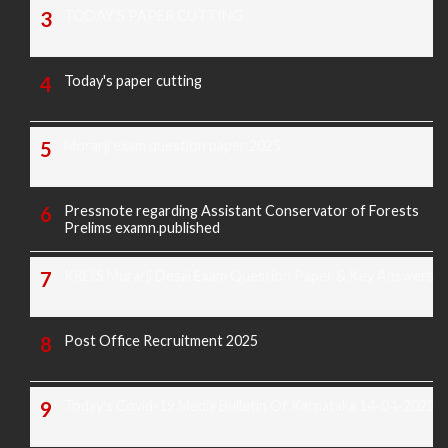
TODAY'S PAPER CUTTING
Today's paper cutting
Morarji exam question paper 2025
Pressnote regarding Assistant Conservator of Forests
Prelims examn.published
KREIS Murarji Desai Exam Question Paper & Key Answers
Post Office Recruitment 2025
Today's Covid-19 Media Bulletin Of Karnataka 14-04-2022