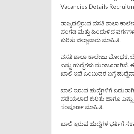
Vacancies Details Recruit
ರಾಜ್ಯದಲ್ಲಿರುವ ವಸತಿ ಶಾಲಾ ಕಾಲೇಜುಗ
ಪಂಗಡ ಮತ್ತು ಹಿಂದುಳಿದ ವರ್ಗಗಳ
ಕುರಿತು ಜಿಲ್ಲಾವಾರು ಮಾಹಿತಿ.
ವಸತಿ ಶಾಲಾ ಕಾಲೇಜು ಬೋಧಕ, ಬೋಧ
ಎಷ್ಟು ಹುದ್ದೆಗಳು ಮಂಜೂರಾಗಿವೆ. ಈ 
ಖಾಲಿ ಇವೆ ಎಂಬುದರ ಬಗ್ಗೆ ಹುದ್ದೆವ
ಖಾಲಿ ಇರುವ ಹುದ್ದೆಗಳಿಗೆ ಎದುರಾಗ
ಪಡೆಯಲಾದ ಕುರಿತು ಹಾಗೂ ಎಷ್ಟು 
ಸಂಪೂರ್ಣ ಮಾಹಿತಿ.
ಖಾಲಿ ಇರುವ ಹುದ್ದೆಗಳ ಭರ್ತಿಗೆ ಸ