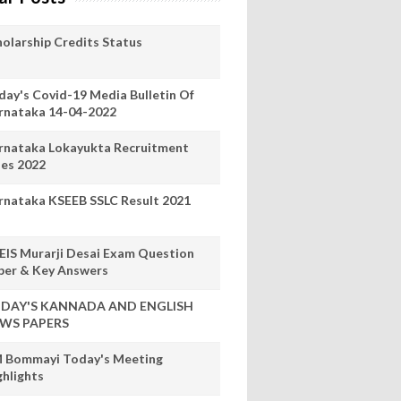
holarship Credits Status
day's Covid-19 Media Bulletin Of
rnataka 14-04-2022
rnataka Lokayukta Recruitment
les 2022
rnataka KSEEB SSLC Result 2021
EIS Murarji Desai Exam Question
per & Key Answers
DAY'S KANNADA AND ENGLISH
WS PAPERS
 Bommayi Today's Meeting
ghlights