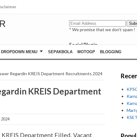
isclaimer
R
* We promise that we don't spam !
Social Plugin
facebook
DROPDOWN MENU
SEPAKBOLA
MOTOGP
BLOGGING
whatsapp
youtube
nswer Regardin KREIS Department Recruitments 2024
Recen
egardin KREIS Department
KPSC
Karn
Karn
Marty
KSET
, 2024
 KREIS Department Filled, Vacant
Popul