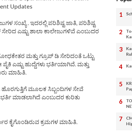
ment Updates
Sc
ಳ ಸಂಖ್ಯೆ . ಇದರಲ್ಲಿ ಪರಿಶಿಷ್ಟ ಜಾತಿ, ಪರಿಶಿಷ್ಟ
 ಸೇರಿದ ಎಷ್ಟು ಶಾಲಾ ಕಾಲೇಜುಗಳಿವೆ ಎಂಬುದರ
To
Ka
Ka
Ru
ಕೇತರ ಮತ್ತು ಗ್ರೂಪ್ ಡಿ ಸೇರಿದಂತೆ ಒಟ್ಟು
ಪೈಕಿ ಎಷ್ಟು ಹುದ್ದೆಗಳು ಭರ್ತಿಯಾಗಿವೆ. ಮತ್ತು
Ka
ಾರು ಮಾಹಿತಿ.
KR
ಿ ಹೊರಗುತ್ತಿಗೆ ಮೂಲಕ ಸಿಬ್ಬಂದಿಗಳ ಸೇವೆ
Pa
ಭರ್ತಿ ಮಾಡಲಾಗಿದೆ ಎಂಬುದರ ಕುರಿತು
TO
NE
CM
ರ್ಕಾರ ಕೈಗೊಂಡಿರುವ ಕ್ರಮಗಳ ಮಾಹಿತಿ.
Hi