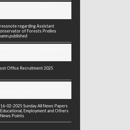
orarji exam question paper 2025
ressnote regarding Assistant
onservator of Forests Prelims
xamn.published
REIS Murarji Desai Exam Question
aper & Key Answers
ost Office Recruitment 2025
oday's Covid-19 Media Bulletin Of
arnataka 14-04-2022
16-02-2025 Sunday All News Papers
Educational, Employment and Others
News Points