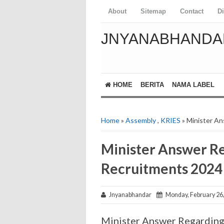
About
Sitemap
Contact
D
JNYANABHANDA
HOME
BERITA
NAMA LABEL
Home
»
Assembly
,
KRIES
» Minister A
Minister Answer R
Recruitments 2024
Jnyanabhandar
Monday, February 26
Minister Answer Regarding