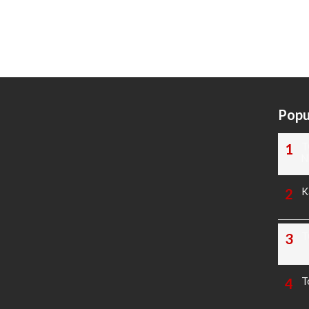
Popu
T
N
K
T
T