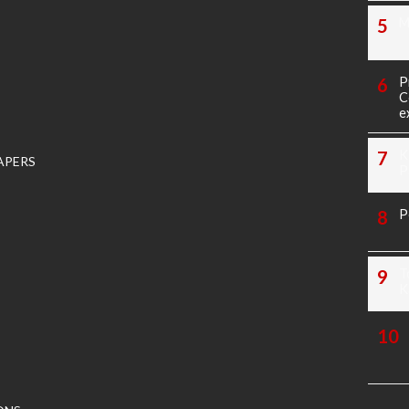
M
P
C
e
K
APERS
P
P
T
K