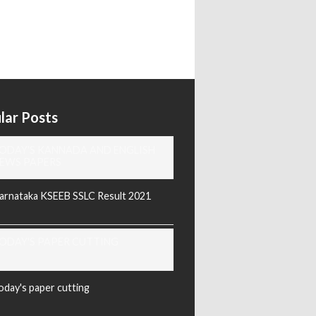
lar Posts
ODAY'S KANNADA AND ENGLISH
EWS PAPERS
arnataka KSEEB SSLC Result 2021
ODAY'S PAPER CUTTING
oday's paper cutting