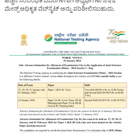
ಮೇನ್ಸ್ ಅಧಿಕೃತ ವೆಬ್‌ಸೈಟ್ ಅನ್ನು ಪರಿಶೀಲಿಸಬಹುದು.