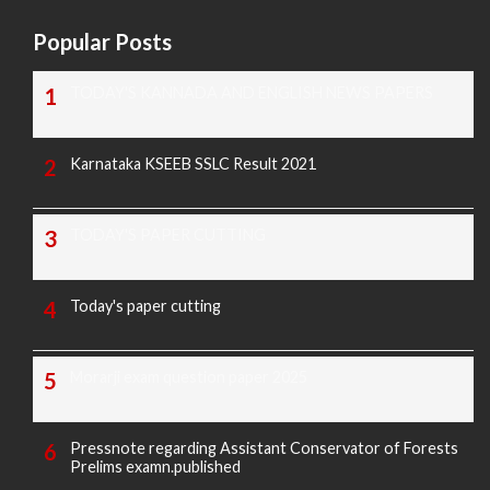
Popular Posts
TODAY'S KANNADA AND ENGLISH NEWS PAPERS
Karnataka KSEEB SSLC Result 2021
TODAY'S PAPER CUTTING
Today's paper cutting
Morarji exam question paper 2025
Pressnote regarding Assistant Conservator of Forests
Prelims examn.published