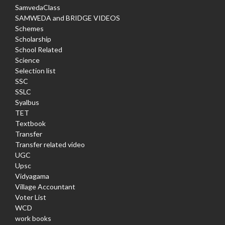
SamvedaClass
SAMWEDA and BRIDGE VIDEOS
Schemes
Scholarship
School Related
Science
Selection list
SSC
SSLC
Syalbus
TET
Textbook
Transfer
Transfer related video
UGC
Upsc
Vidyagama
Village Accountant
Voter List
WCD
work books