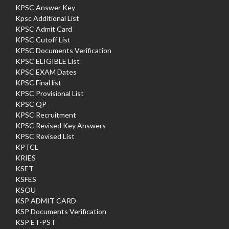
KPSC Answer Key
Kpsc Additional List
KPSC Admit Card
KPSC Cutoff List
KPSC Documents Verification
KPSC ELIGIBLE List
KPSC EXAM Dates
KPSC Final list
KPSC Provisional List
KPSC QP
KPSC Recruitment
KPSC Revised Key Answers
KPSC Revised List
KPTCL
KRIES
KSET
KSFES
KSOU
KSP ADMIT CARD
KSP Documents Verification
KSP ET-PST