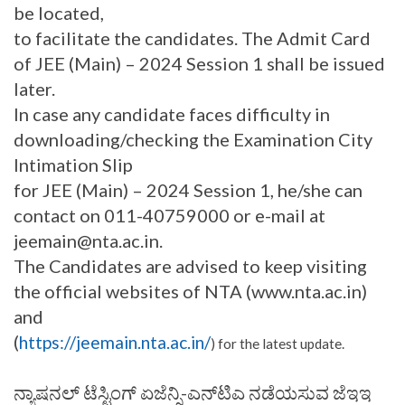
be located,
to facilitate the candidates. The Admit Card
of JEE (Main) – 2024 Session 1 shall be issued
later.
In case any candidate faces difficulty in
downloading/checking the Examination City
Intimation Slip
for JEE (Main) – 2024 Session 1, he/she can
contact on 011-40759000 or e-mail at
jeemain@nta.ac.in.
The Candidates are advised to keep visiting
the official websites of NTA (www.nta.ac.in)
and
(
https://jeemain.nta.ac.in/
) for the latest update.
ನ್ಯಾಷನಲ್ ಟೆಸ್ಟಿಂಗ್ ಏಜೆನ್ಸಿ-ಎನ್‌ಟಿಎ ನಡೆಯಸುವ ಜೆಇಇ