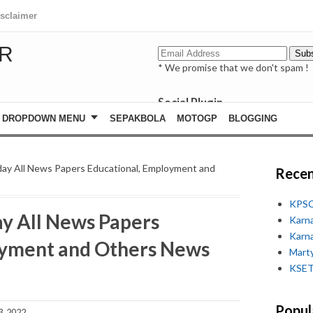
isclaimer
R
* We promise that we don't spam !
Social Plugin
facebook
DROPDOWN MENU
SEPAKBOLA
MOTOGP
BLOGGING
whatsapp
youtube
ay All News Papers Educational, Employment and
Recen
KPSC
y All News Papers
Karn
Karn
oyment and Others News
Marty
KSET
Popul
3, 2022