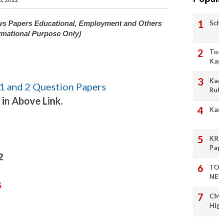
Sc
ews Papers Educational, Employment and Others
rmational Purpose Only)
To
Ka
Ka
1 and 2 Question Papers
Ru
 in Above Link.
Ka
KR
Pa
2
TO
NE
G
CM
Hi