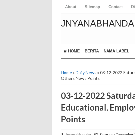
About
Sitemap
Contact
D
JNYANABHANDA
HOME
BERITA
NAMA LABEL
Home
»
Daily News
» 03-12-2022 Saturd
Others News Points
03-12-2022 Saturda
Educational, Empl
Points
Jnyanabhandar
Saturday, December 