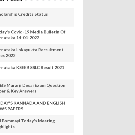
holarship Credits Status
day's Covid-19 Media Bulletin Of
rnataka 14-04-2022
rnataka Lokayukta Recruitment
les 2022
rnataka KSEEB SSLC Result 2021
EIS Murarji Desai Exam Question
per & Key Answers
DAY'S KANNADA AND ENGLISH
WS PAPERS
 Bommayi Today's Meeting
ghlights